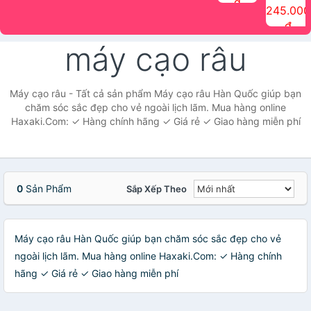
đ
The Face
điểm tóc
nhiên Ink
Care Hair
hương trái
Mascara
245.000
Shop
Quick Hair
Brow
Mist The
cây Water
che phủ
đ
(150ml)
Puff The
Powder Kit
Face Shop
Fit Tint
tóc bạc
Face Shop
fmgt The
150ml
fgmt The
chống
máy cạo râu
Face Shop
Face
nước lâu
Shop
trôi Quick
Hair
Waterproof
Máy cạo râu - Tất cả sản phẩm Máy cạo râu Hàn Quốc giúp bạn
Mascara
chăm sóc sắc đẹp cho vẻ ngoài lịch lãm. Mua hàng online
The Face
Haxaki.Com: ✓ Hàng chính hãng ✓ Giá rẻ ✓ Giao hàng miễn phí
Shop
0
Sản Phẩm
Sắp Xếp Theo
Máy cạo râu Hàn Quốc giúp bạn chăm sóc sắc đẹp cho vẻ
ngoài lịch lãm. Mua hàng online Haxaki.Com: ✓ Hàng chính
hãng ✓ Giá rẻ ✓ Giao hàng miễn phí