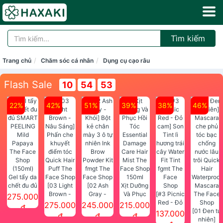
Tìm kiếm
Trang chủ
Chăm sóc cá nhân
Dụng cụ cạo râu
Flash Sale
10
54
53
22%
42%
51%
39%
38%
46%
Gel tẩy da
chết đu đủ
[03 Light
[02 Ash
Xịt Dưỡng
SMART
Brown -
Gray -
Và Phục
[#3 Picnic
275.000
PEELING
Nâu Sáng]
Khói] Bột
Hồi Tóc
Red - Đỏ
275.000
245.000
215.000
đ
Mild
Phấn che
kẻ chân
Essential
cam] Son
[01 Đen tự
137.000
đ
đ
đ
Papaya
khuyết
mày 3 ô tự
Damage
Tint lì
nhiên]