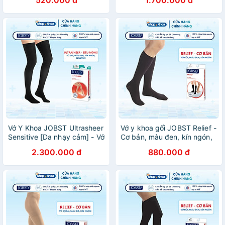
520.000 đ
1.700.000 đ
30mmHg, 2 Chiếc (Tất Y
Khoa)
Vớ Y Khoa JOBST Ultrasheer
Vớ y khoa gối JOBST Relief -
Sensitive [Da nhạy cảm] - Vớ
Cơ bản, màu đen, kín ngón,
Đùi, Màu Đen, Kín Ngón, Áp
20-30mmHg, giãn tĩnh mạch
2.300.000 đ
880.000 đ
Lực 20-30mmHg, 2 chiếc
chân (tất y khoa)
(Tất Y Khoa)