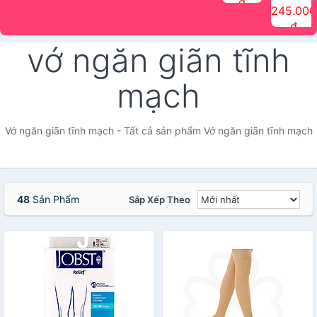
đ
The Face
điểm tóc
nhiên Ink
Care Hair
hương trái
Mascara
245.000
Shop
Quick Hair
Brow
Mist The
cây Water
che phủ
đ
(150ml)
Puff The
Powder Kit
Face Shop
Fit Tint
tóc bạc
Face Shop
fmgt The
150ml
fgmt The
chống
vớ ngăn giãn tĩnh
Face Shop
Face
nước lâu
Shop
trôi Quick
Hair
mạch
Waterproof
Mascara
The Face
Shop
Vớ ngăn giãn tĩnh mạch - Tất cả sản phẩm Vớ ngăn giãn tĩnh mạch
48
Sản Phẩm
Sắp Xếp Theo