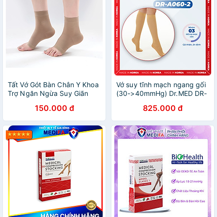
Tất Vớ Gót Bàn Chân Y Khoa
Vớ suy tĩnh mạch ngang gối
Trợ Ngăn Ngừa Suy Giãn
(30->40mmHg) Dr.MED DR-
Tĩnh Mạch Yasee ( 1
A060-2
150.000 đ
825.000 đ
chiếc/hộp ) - S