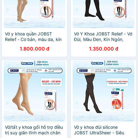
Vớ y khoa quần JOBST
Vớ Y Khoa JOBST Relief - Vớ
Relief - Cơ bản, màu da, kín
Đùi, Màu Đen, Kín Ngón,
ngón, 20-30mmHg, giãn
Dòng Cơ Bản, Áp Lực 20-
1.800.000 đ
1.350.000 đ
tĩnh mạch chân (tất y khoa)
30mmHg, 2 Chiếc (Tất Y
Khoa)
Vớ/tất y khoa gối hỗ trợ điều
Vớ y khoa đùi silicone
trị suy giãn tĩnh mạch chân
JOBST UltraSheer - Siêu