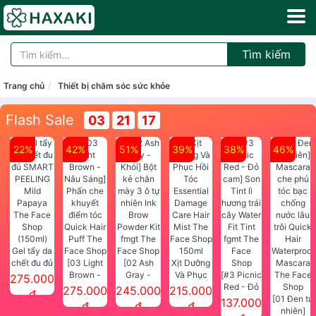
Tìm kiếm
Trang chủ
Thiết bị chăm sóc sức khỏe
Flash Sale
03
21
15
22%
42%
51%
39%
38%
46%
Gel tẩy da
chết đu đủ
[03 Light
[02 Ash
Xịt Dưỡng
SMART
Brown -
Gray -
Và Phục
[#3 Picnic
275.000
PEELING
Nâu Sáng]
Khói] Bột
Hồi Tóc
Red - Đỏ
275.000
245.000
215.000
đ
Mild
Phấn che
kẻ chân
Essential
cam] Son
[01 Đen tự
137.000
đ
đ
đ
Papaya
khuyết
mày 3 ô tự
Damage
Tint lì
nhiên]