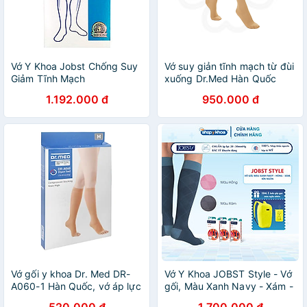
Vớ Y Khoa Jobst Chống Suy
Vớ suy giản tĩnh mạch từ đùi
Giảm Tĩnh Mạch
xuống Dr.Med Hàn Quốc
DR-A061-1 (20-30mmHg)
1.192.000 đ
950.000 đ
ngăn tắc suy giảm mạch, hở
ngón
Vớ gối y khoa Dr. Med DR-
Vớ Y Khoa JOBST Style - Vớ
A060-1 Hàn Quốc, vớ áp lực
gối, Màu Xanh Navy - Xám -
cho người giãn tĩnh mạch
Hồng, Kín Ngón, Áp Lực 20-