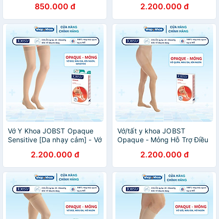
JOBST Relief chuẩn áp lực
mỏng, màu đen, kín ngón,
850.000 đ
2.200.000 đ
20-30mmHg
20-30mmHg, giãn tĩnh mạch
chân (Tất y khoa)
Vớ Y Khoa JOBST Opaque
Vớ/tất y khoa JOBST
Sensitive [Da nhạy cảm] - Vớ
Opaque - Mỏng Hỗ Trợ Điều
Đùi, Màu Da, Kín Ngón, Áp
Trị giãn tĩnh mạch chân, 20-
2.200.000 đ
2.200.000 đ
Lực 20-30mmHg, 2 chiếc
30 mmHg (vớ quần, màu da,
(Tất Y Khoa)
kín ngón)