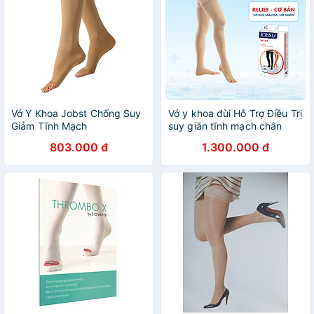
Vớ Y Khoa Jobst Chống Suy
Vớ y khoa đùi Hỗ Trợ Điều Trị
Giảm Tĩnh Mạch
suy giãn tĩnh mạch chân
JOBST Relief chuẩn áp lực
803.000 đ
1.300.000 đ
20-30mmHg - Da (tất y
khoa)