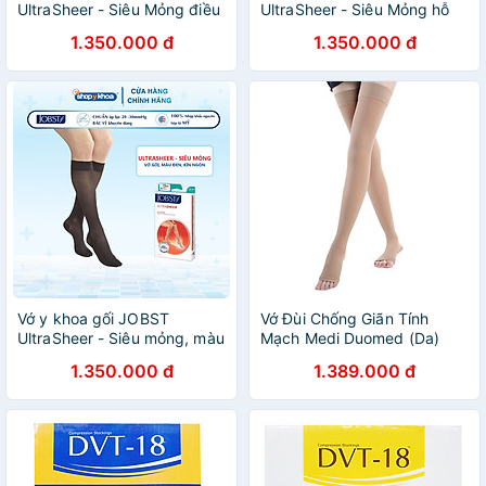
UltraSheer - Siêu Mỏng điều
UltraSheer - Siêu Mỏng hỗ
trị giãn tĩnh mạch chân - Da
trợ điều trị giãn tĩnh mạch
1.350.000 đ
1.350.000 đ
chân - Da
Vớ y khoa gối JOBST
Vớ Đùi Chống Giãn Tính
UltraSheer - Siêu mỏng, màu
Mạch Medi Duomed (Da)
đen, kín ngón, 20-30mmHg,
1.350.000 đ
1.389.000 đ
giãn tĩnh mạch chân (tất y
khoa)