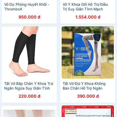
Vớ Dự Phòng Huyết Khối -
Vớ Y Khoa Gối Hỗ Trợ Điều
ThromboX
Trị Suy Giãn Tĩnh Mạch
Sigvaris Highlight For
950.000 đ
1.554.000 đ
Women - Gối
Tất Vớ Bắp Chân Y Khoa Trợ
Tất Vớ Đùi Y Khoa Không
Ngăn Ngừa Suy Giãn Tĩnh
Bàn Chân Hỗ Trợ Ngăn
Mạch Yasee
Ngừa Suy Giãn Tĩnh Mạch
220.000 đ
390.000 đ
Yasee - L