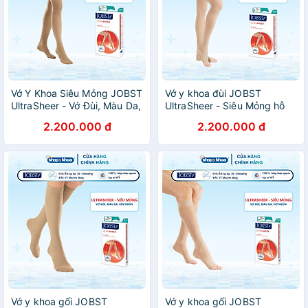
Vớ Y Khoa Siêu Mỏng JOBST
Vớ y khoa đùi JOBST
UltraSheer - Vớ Đùi, Màu Da,
UltraSheer - Siêu Mỏng hỗ
Kín Ngón, Áp Lực 20-
trợ điều trị giãn tĩnh mạch
2.200.000 đ
2.200.000 đ
30mmHg, 2 Chiếc (Tất Y
chân
Khoa)
Vớ y khoa gối JOBST
Vớ y khoa gối JOBST