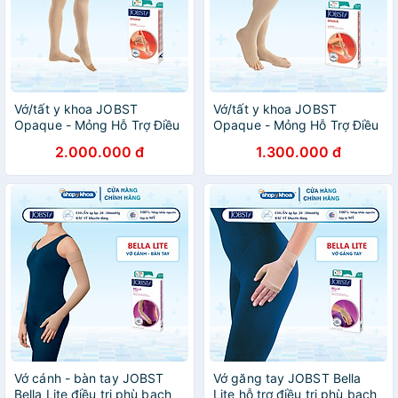
Vớ/tất y khoa JOBST
Vớ/tất y khoa JOBST
Opaque - Mỏng Hỗ Trợ Điều
Opaque - Mỏng Hỗ Trợ Điều
Trị giãn tĩnh mạch chân, 20-
Trị giãn tĩnh mạch chân, 20-
2.000.000 đ
1.300.000 đ
30 mmHg (vớ đùi)
30 mmHg (vớ gối)
Vớ cánh - bàn tay JOBST
Vớ găng tay JOBST Bella
Bella Lite điều trị phù bạch
Lite hỗ trợ điều trị phù bạch