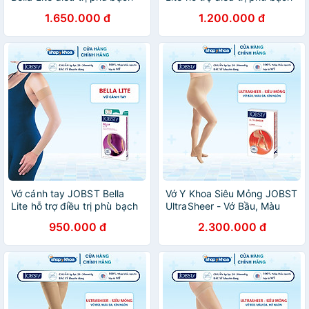
huyết
huyết
1.650.000 đ
1.200.000 đ
Vớ cánh tay JOBST Bella
Vớ Y Khoa Siêu Mỏng JOBST
Lite hỗ trợ điều trị phù bạch
UltraSheer - Vớ Bầu, Màu
huyết
Da, Kín Ngón, Áp Lực 20-
950.000 đ
2.300.000 đ
30mmHg (Tất Y Khoa)