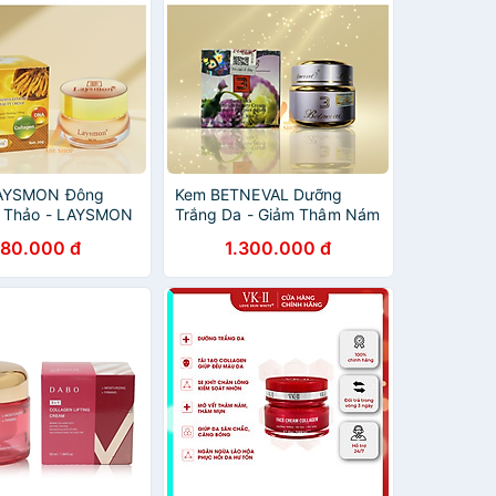
AYSMON Đông
Kem BETNEVAL Dưỡng
ạ Thảo - LAYSMON
Trắng Da - Giảm Thâm Nám
PS SINESIS
- Chống Lão Hóa - Cải
80.000 đ
1.300.000 đ
T AND COLLAGEN
Thiện Nếp Nhăn
CREAM 20g