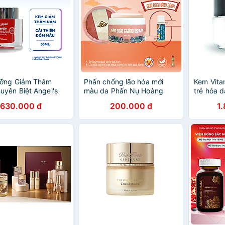
ỡng Giảm Thâm
Phấn chống lão hóa mới
Kem Vitam
yên Biệt Angel's
màu da Phấn Nụ Hoàng
trẻ hóa d
Tranexamic Mela
Cung
Genocell-
630.000 đ
200.000 đ
1
ream 50ml
cream 5