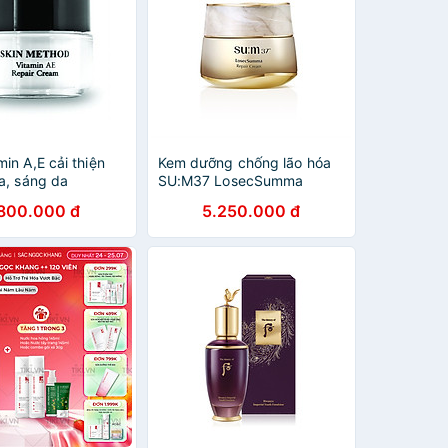
in A,E cải thiện
Kem dưỡng chống lão hóa
a, sáng da
SU:M37 LosecSumma
 Vitamin A,E repair
Repair Cream 50ml
.800.000 đ
5.250.000 đ
0ml