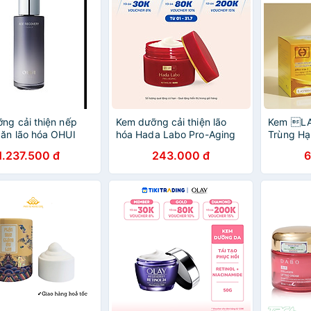
ng cải thiện nếp
Kem dưỡng cải thiện lão
Kem L
ăn lão hóa OHUI
hóa Hada Labo Pro-Aging
Trùng H
overy Emulsion
Retinol B3 Cream 50g
CORDYCE
1.237.500 đ
243.000 đ
6
EXTRAC
BEAUTY 