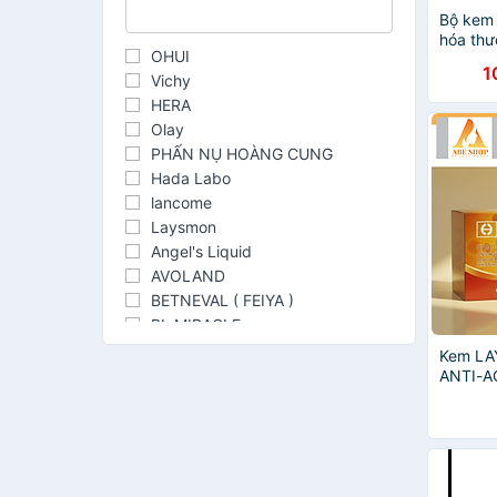
Bộ kem
hóa thư
OHUI
First Di
1
set
Vichy
HERA
Olay
PHẤN NỤ HOÀNG CUNG
Hada Labo
lancome
Laysmon
Angel's Liquid
AVOLAND
BETNEVAL ( FEIYA )
BL MIRACLE
BUTIQLAB
Kem LA
Cellkey-Scien
ANTI-A
CREAM 
Dabo
- Giảm 
DARLENA
Da - Ng
Dermafirm
Nhân G
Dermeden
Dr Cell