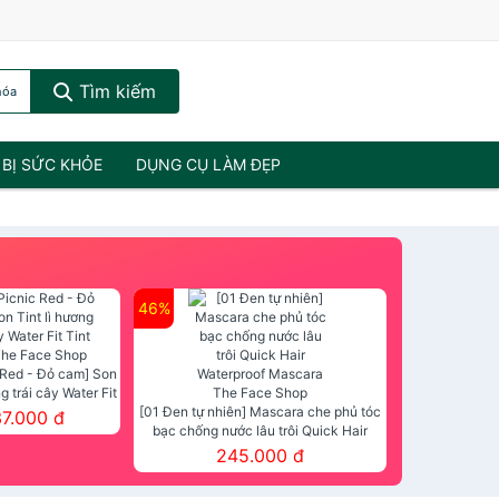
Tìm kiếm
hóa
 BỊ SỨC KHỎE
DỤNG CỤ LÀM ĐẸP
46%
 Red - Đỏ cam] Son
ng trái cây Water Fit
mt The Face Shop
[01 Đen tự nhiên] Mascara che phủ tóc
37.000 đ
bạc chống nước lâu trôi Quick Hair
Waterproof Mascara The Face Shop
245.000 đ