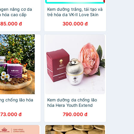
agen nâng cơ da
Kem dưỡng trắng, tái tạo và
o hóa cao cấp
trẻ hóa da VK-II Love Skin
lagen Lifting
White Face Cream Collagen
385.000 đ
300.000 đ
50ml )
20g
g chống lão hóa
Kem dưỡng da chống lão
hóa Hera Youth Extend
273.000 đ
790.000 đ