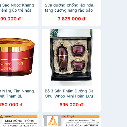
g Sắc Ngọc Khang
Sữa dưỡng chống lão hóa,
iên) giúp trẻ hóa
tăng cường hàng rào bảo
àm mờ sạm nám tàn
vệ da Whoo Hwanyu
899.000 đ
3.825.000 đ
ệu quả, tăng
Imperial Youth Emulsion
h đàn hồi cho làn
110ml
ợ cải thiện và phục
 lão hóa vượt trội
m Nám, Tàn Nhang,
Bộ 3 Sản Phẩm Dưỡng Da
 Vết Thâm BL
Ohui Whoo Mini Hoàn Lưu
 Skin Corrector
Cao
.750.000 đ
695.000 đ