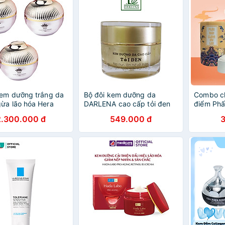
em dưỡng trắng da
Bộ đôi kem dưỡng da
Combo ch
ừa lão hóa Hera
DARLENA cao cấp tỏi đen
điểm Ph
xtend
25g/hộp
2.300.000 đ
549.000 đ