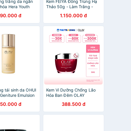
g trắng da ngăn
Kem FEIYA Đông Trùng Hạ
 hóa Hera Youth
Thảo 50g - Làm Trắng -
Giảm Thâm Nám - Cải Thiện
790.000 đ
1.150.000 đ
Da Tối Màu - Cân Bằng Da -
Chống Lão Hóa
g tái sinh da OHUI
Kem Vi Dưỡng Chống Lão
 Geniture Emulsion
Hóa Ban Đêm OLAY
Regenerist (50G)
50.000 đ
388.500 đ