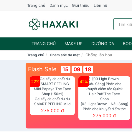
Trang chủ
Danh mục
Giới thiệu
Liên hệ
TRANG CHỦ
MAKE UP
DƯỠNG DA
BOD
Chống lão hóa
Trang chủ
Chăm sóc da mặt
NƯỚC HOA
Flash Sale
15
09
16
22%
42%
Gel tẩy da chết đu đủ
SMART PEELING Mild
[03 Light Brown - Nâu Sáng]
Papaya The Face Shop
Phấn che khuyết điểm tóc
275.000 đ
(150ml)
Quick Hair Puff The Face Shop
275.000 đ