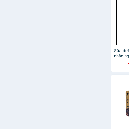
FEIYA
Genocell
Hatomugi
Lá House
La Roche-Posay
Love Skin White
Oribe
Perfect
Sữa dưỡ
nhăn ng
Sắc Ngọc Khang
Age Rec
Sắc Tiên Today
140ml
SELEN
SU:M37
the history of whoo