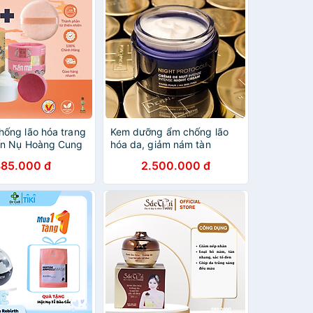
ống lão hóa trang
Kem dưỡng ẩm chống lão
ấn Nụ Hoàng Cung
hóa da, giảm nám tàn
nhang DERMEDEN Night
385.000 đ
2.500.000 đ
Cream Retinol 1% +
Niacinamide 5% 50ml