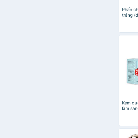
Phấn ch
trắng (
Hoàng 
Kem dưỡ
làm sán
hiệu lã
Herbal 
SPF 60