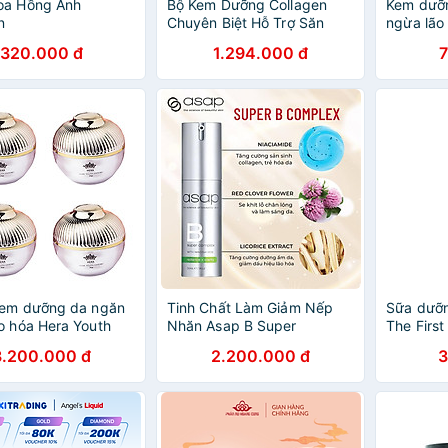
oa Hồng Anh
Bộ Kem Dưỡng Collagen
Kem dưỡn
n
Chuyên Biệt Hỗ Trợ Săn
ngừa lão
Chắc Da, Ngăn Ngừa Lão
Extend
320.000 đ
1.294.000 đ
Hóa Vichy Liftactiv Collagen
Specialist
Kem dưỡng da ngăn
Tinh Chất Làm Giảm Nếp
Sữa dưỡn
o hóa Hera Youth
Nhăn Asap B Super
The First
Complex With Niacinamide
60ml
3.200.000 đ
2.200.000 đ
3