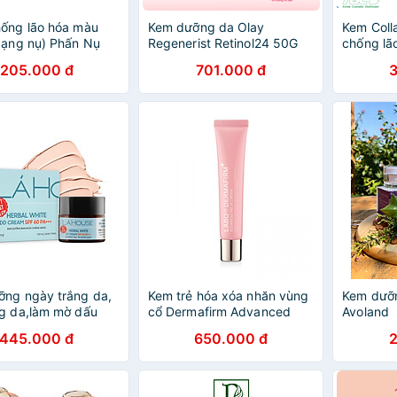
ống lão hóa màu
Kem dưỡng da Olay
Kem Coll
dạng nụ) Phấn Nụ
Regenerist Retinol24 50G
chống lã
Cung
DABO Col
205.000 đ
701.000 đ
Cream ( 
ng ngày trắng da,
Kem trẻ hóa xóa nhăn vùng
Kem dưỡn
g da,làm mờ dấu
cổ Dermafirm Advanced
Avoland
o hóa da Lá House
Neck Cream 40g
445.000 đ
650.000 đ
White DD Cream
PA+++ 10ml/30ml