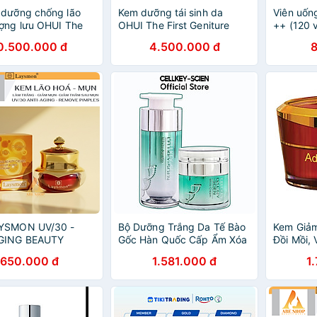
 dưỡng chống lão
Kem dưỡng tái sinh da
Viên uốn
ợng lưu OHUI The
OHUI The First Geniture
++ (120 v
adein Solitaire Cream
Cream Intensive 55ml
Làn da l
0.500.000 đ
4.500.000 đ
nhang hi
cường tín
da, hỗ tr
hồi da bị
YSMON UV/30 -
Bộ Dưỡng Trắng Da Tế Bào
Kem Giả
GING BEAUTY
Gốc Hàn Quốc Cấp Ẩm Xóa
Đồi Mồi,
20G Chống Lão Hóa
Nhăn Phục Hồi Trẻ Hoá Da
Advanced
650.000 đ
1.581.000 đ
1
Nếp Nhăn - Trắng
Và Chống Lão Hoá Cellkey-
(25g)
ừa Mụn - Giảm Tác
Scien Repair System White
ây Mụn
Set (60ml)