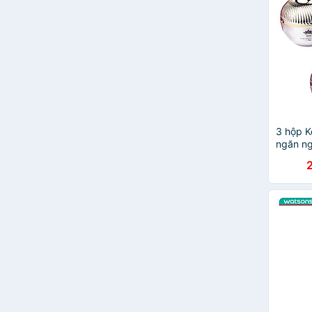
3 hộp K
ngăn ng
Youth E