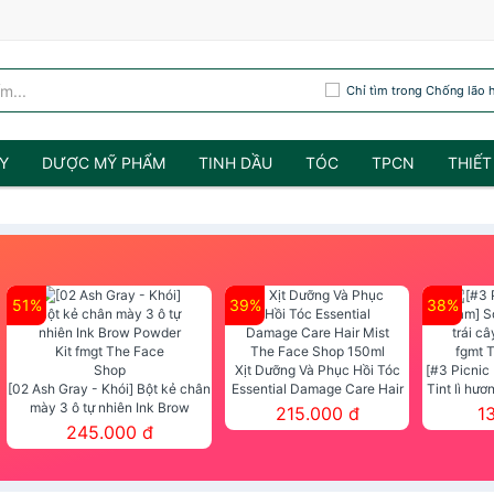
Chỉ tìm trong Chống lão 
Y
DƯỢC MỸ PHẨM
TINH DẦU
TÓC
TPCN
THIẾT
51%
39%
38%
Xịt Dưỡng Và Phục Hồi Tóc
[#3 Picnic
[02 Ash Gray - Khói] Bột kẻ chân
Essential Damage Care Hair
Tint lì hươ
mày 3 ô tự nhiên Ink Brow
Mist The Face Shop 150ml
Tint fg
215.000 đ
1
Powder Kit fmgt The Face Shop
245.000 đ