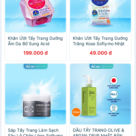
Khăn Ứớt Tẩy Trang Dưỡng
Khăn Ướt Tẩy Trang Dưỡng
Ẩm Da Bổ Sung Acid
Trắng Kose Softymo Nhật
Hyaluronic Kose Softymo
Bản (12 Miếng)
199.000 đ
49.000 đ
Nhật Bản (Hộp 52 Miếng)
Sáp Tẩy Trang Làm Sạch
DẦU TẨY TRANG OLIVE &
Sâu Lỗ Chân Lông Softymo
ARGAN DEVE NHẬT BẢN