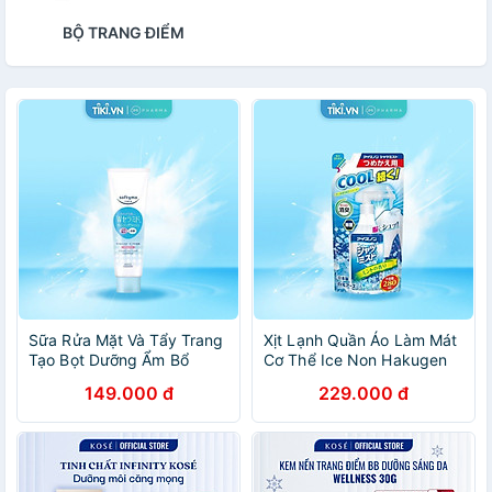
BỘ TRANG ĐIỂM
Sữa Rửa Mặt Và Tẩy Trang
Xịt Lạnh Quần Áo Làm Mát
Tạo Bọt Dưỡng Ẩm Bổ
Cơ Thể Ice Non Hakugen
Sung Ceramide Softymo
Earth Hương Bạc Hà Mát
149.000 đ
229.000 đ
Kóse Nhật Bản 190g
Lạnh Nhật Bản (Túi Refill
280ml)