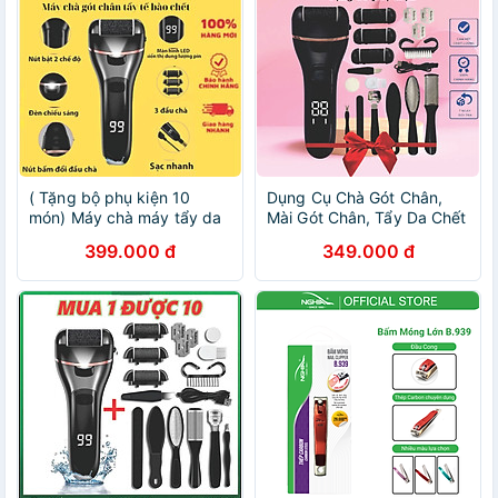
( Tặng bộ phụ kiện 10
Dụng Cụ Chà Gót Chân,
món) Máy chà máy tẩy da
Mài Gót Chân, Tẩy Da Chết
chết chân vết chai da khô
Cao Cấp - Có Tích Điện,
399.000 đ
349.000 đ
toàn tự động đèn led, ,Mịn
Tặng Kèm 3 Đầu Mài
Màng Cho Từng Bước Đi
Thạch Anh 2 Chế Độ Mịn
Cao Cấp
Da Quà Tặng Phụ Kiện 10
Món Cho Tiệm Nail Cá
Nhân Nam Nữ Tại Nhà -
Giao Màu Ngẫu Nhiên