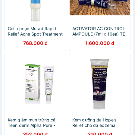
Gel trị mụn Murad Rapid
ACTIVATOR AC CONTROL
Relief Acne Spot Treatment
AMPOULE (7ml x 10ea) TẾ
BÀO GỐC DÀNH CHO DA
768.000 đ
1.600.000 đ
MỤN
Kem giảm mụn trứng cá
Kem dưỡng da Hope’s
Teen derm Alpha Pure -
Relief cho da eczema,
Isis pharma (30ml)
viêm da, vảy nến (110g)
352.000 đ
310.000 đ