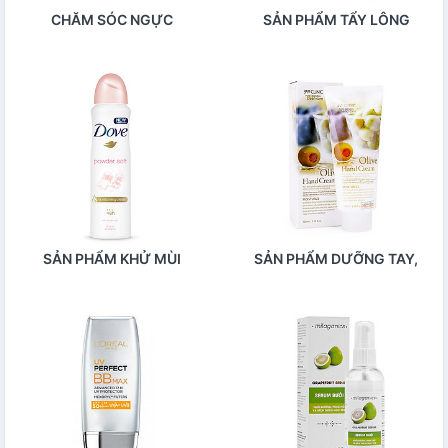
CHĂM SÓC NGỰC
SẢN PHẨM TẨY LÔNG
SẢN PHẨM KHỬ MÙI
SẢN PHẨM DƯỠNG TAY,
CHÂN