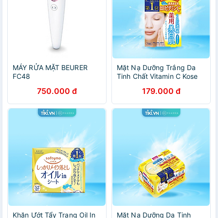
MÁY RỬA MẶT BEURER
Mặt Nạ Dưỡng Trắng Da
FC48
Tinh Chất Vitamin C Kose
Nhật Bản Clear Turn (5
750.000 đ
179.000 đ
Miếng/Gói)
Khăn Ướt Tẩy Trang Oil In
Mặt Nạ Dưỡng Da Tinh