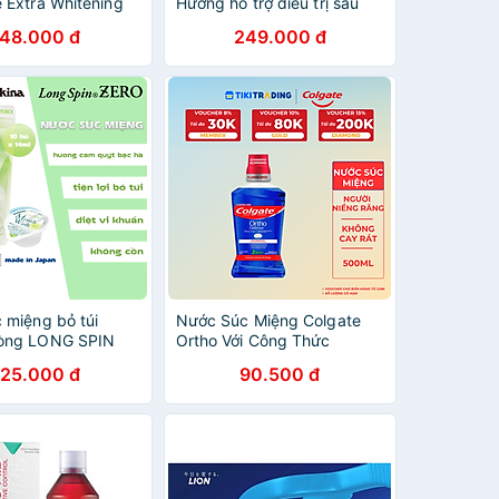
 Extra Whitening
Hương hỗ trợ điều trị sâu
dvanced Freshness
răng, hôi miệng
148.000 đ
249.000 đ
 miệng bỏ túi
Nước Súc Miệng Colgate
òng LONG SPIN
Ortho Với Công Thức
ật Bản hương Cam
Chuyên Biệt Cho Người
125.000 đ
90.500 đ
 Hà không cồn –
Niềng Răng 500Ml
 x 14ml