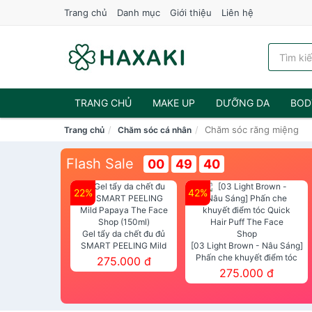
Trang chủ
Danh mục
Giới thiệu
Liên hệ
TRANG CHỦ
MAKE UP
DƯỠNG DA
BOD
Chăm sóc răng miệng
Trang chủ
Chăm sóc cá nhân
NƯỚC HOA
Flash Sale
00
49
39
22%
42%
Gel tẩy da chết đu đủ
SMART PEELING Mild
[03 Light Brown - Nâu Sáng]
Papaya The Face Shop
Phấn che khuyết điểm tóc
275.000 đ
(150ml)
Quick Hair Puff The Face Shop
275.000 đ