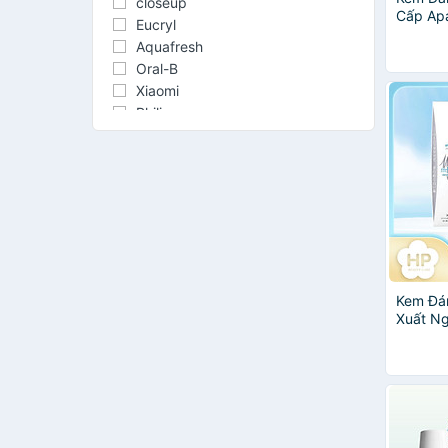
closeup
Cấp Ap
Eucryl
Aquafresh
Oral-B
Xiaomi
Philips
Sensodyne
Darlie
Oraltana
Bamboo Salt
DONTODENT
KIN
Propolinse
THÙY DƯƠNG
Kem Đán
MARVIS
Xuất Ng
2080
Plus 63
Ngọc Châu
Curaprox
Lion
Nu Skin
Ajona