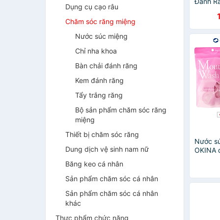
Đánh R
Dụng cụ cạo râu
Sonic M
San Hô
Chăm sóc răng miệng
Singap
Nước súc miệng
Chỉ nha khoa
Bàn chải đánh răng
Kem đánh răng
Tẩy trắng răng
Bộ sản phẩm chăm sóc răng
miệng
Thiết bị chăm sóc răng
Nước sú
Dung dịch vệ sinh nam nữ
OKINA 
ROSE N
Băng keo cá nhân
Hồng – 
Sản phẩm chăm sóc cá nhân
Sản phẩm chăm sóc cá nhân
khác
Thực phẩm chức năng