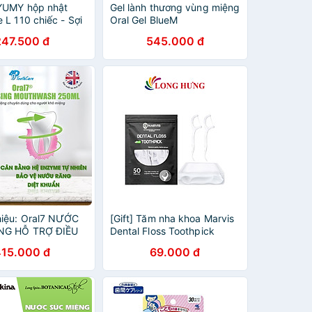
YUMY hộp nhật
Gel lành thương vùng miệng
 L 110 chiếc - Sợi
Oral Gel BlueM
, an toàn cho răng
247.500 đ
545.000 đ
02-135)
iệu: Oral7 NƯỚC
[Gift] Tăm nha khoa Marvis
NG HỖ TRỢ ĐIỀU
Dental Floss Toothpick
 MIỆNG, CHUYÊN
415.000 đ
69.000 đ
HO NGƯỜI KHÔ
RAL7 250ML