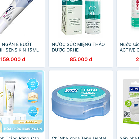
I NGĂN Ê BUỐT
NƯỚC SÚC MIỆNG THẢO
Nước súc
NH SENSIKIN 15ML
DƯỢC ORHE
ACTIVE 
MOUTH
159.000 đ
85.000 đ
2
nh Trắng Răng Cao
Chỉ Nha Khoa Tepe Dental
Sáp nha k