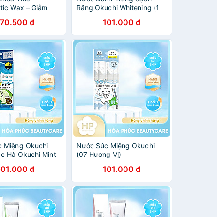
tic Wax – Giảm
Răng Okuchi Whitening (1
khi niềng răng (Vỉ
Gói 5 Thanh)
170.500 đ
101.000 đ
 Nhập Khẩu Tây
 Miệng Okuchi
Nước Súc Miệng Okuchi
c Hà Okuchi Mint
(07 Hương Vị)
Thanh)
101.000 đ
101.000 đ