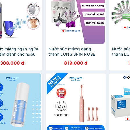
úc miệng ngăn ngừa
Nước súc miệng dạng
Nước sú
ám dành cho nướu
thanh LONG SPIN ROSE
thanh L
m Vitis Healthy Gum
Nhật Bản hương Hoa Hồng
BOTANIC
308.000 đ
819.000 đ
500ml (dùng được
– Hộp 100 thanh x 10ml
hương T
 nữ mang thai) -
10 thanh
hẩu Tây Ban Nha