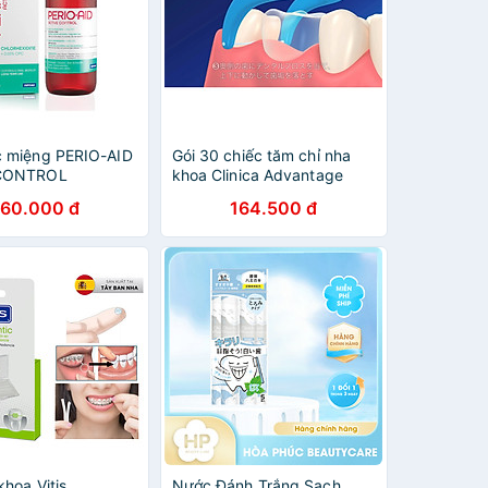
 miệng PERIO-AID
Gói 30 chiếc tăm chỉ nha
CONTROL
khoa Clinica Advantage
WASH
kiểu chữ Y hàng nội địa
60.000 đ
164.500 đ
Nhật Bản
hoa Vitis
Nước Đánh Trắng Sạch