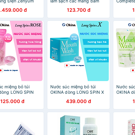
ăng Điện Zenyum
làm sạch các mảng bám
Complete
ỚI 2.0- Màu Hồng
giữa kẽ răng & ngăn ngừa
Scope A
1.459.000 đ
123.700 đ
 - Công Nghệ
các bệnh lý về răng miệng -
232g
ore
Nội địa Nhật
c miệng bỏ túi
Nước súc miệng bỏ túi
Nước súc
dòng LONG SPIN
OKINA dòng LONG SPIN X
OKINA d
hật Bản hương Hoa
Nhật Bản hương Bạc Hà –
ZERO Nh
125.000 đ
439.000 đ
Túi 10 hũ x 14ml
Hộp 42 hũ x 14ml
Quýt Bạc
Túi 10 hũ