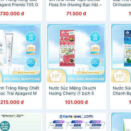
agard Premio 105 G
Floss 5m (Hương Bạc Hà) –
Orthodon
Loại Bỏ Mảng Bám Kẽ Răng,
khó chịu 
730.000 đ
71.500 đ
Sợi Mảnh Bền Chắc - Nhập
2 hộp) -
Khẩu Thuỵ Điển
Ban Nha
h Trắng Răng Chiết
Nước Súc Miệng Okuchi
Nước Súc
ọc Trai Apagard M
Hương Cherry (1 bịch 5
Chanh Bạ
 G
thanh)
(1 Gói 5 
215.000 đ
101.000 đ