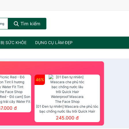
Tìm kiếm
ệng
 BỊ SỨC KHỎE
DỤNG CỤ LÀM ĐẸP
46%
 Red - Đỏ cam] Son
ng trái cây Water Fit
mt The Face Shop
[01 Đen tự nhiên] Mascara che phủ tóc
37.000 đ
bạc chống nước lâu trôi Quick Hair
Waterproof Mascara The Face Shop
245.000 đ