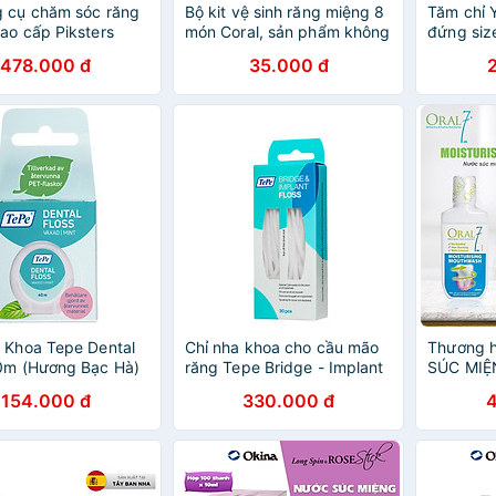
 cụ chăm sóc răng
Bộ kit vệ sinh răng miệng 8
Tăm chỉ 
ao cấp Piksters
món Coral, sản phẩm không
đứng size
thể thiếu khi vệ sinh răng
chỉ mảnh
478.000 đ
35.000 đ
niềng
nướu (TC
 Khoa Tepe Dental
Chỉ nha khoa cho cầu mão
Thương h
0m (Hương Bạc Hà)
răng Tepe Bridge - Implant
SÚC MIỆ
Bỏ Mảng Bám Kẽ
Floss (30 sợi)
TRỊ KHÔ
154.000 đ
330.000 đ
ợi Mảnh Bền Chắc -
DÙNG C
hẩu Thuỵ Điển
MIỆNG O