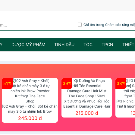
Chỉ tìm trong Chăm sóc răng mi
Y
DƯỢC MỸ PHẨM
TINH DẦU
TÓC
TPCN
THIẾT
51%
39%
38%
Xịt Dưỡng Và Phục Hồi Tóc
[#3 Picnic
[02 Ash Gray - Khói] Bột kẻ chân
Essential Damage Care Hair
Tint lì hươ
mày 3 ô tự nhiên Ink Brow
Mist The Face Shop 150ml
Tint fg
215.000 đ
1
Powder Kit fmgt The Face Shop
245.000 đ