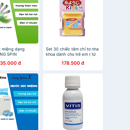
c miệng dạng
Set 30 chiếc tăm chỉ tơ nha
ONG SPIN
khoa dành cho trẻ em ( từ
AL Nhật Bản
2~6 tuổi) Kobayashi Yoji
135.000 đ
178.500 đ
hảo Mộc – Combo
Kids hàng nội địa Nhật Bản
 x 10ml