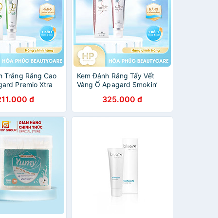
h Trắng Răng Cao
Kem Đánh Răng Tẩy Vết
ard Premio Xtra
Vàng Ố Apagard Smokin’
G
(105G)
211.000 đ
325.000 đ