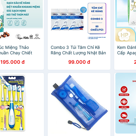
úc Miệng Thảo
Combo 3 Túi Tăm Chỉ Kẽ
Kem Đán
huần Chay Chiết
Răng Chất Lượng Nhật Bản
Cấp Apag
nh Hương Sạch
Jomi Disposable Flosser (80
Mint 53 
195.000 đ
99.000 đ
 Thơm Mát 150ml
chiếc/túi)