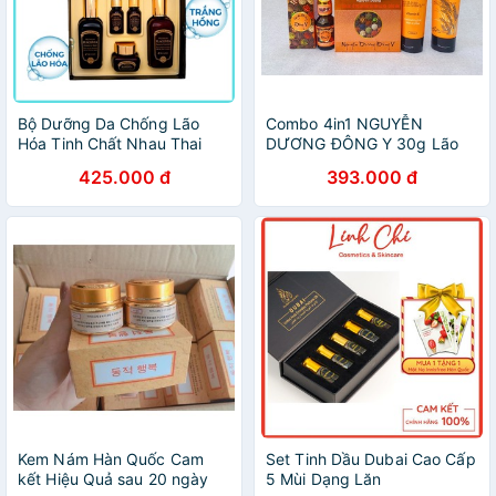
Bộ Dưỡng Da Chống Lão
Combo 4in1 NGUYỄN
Hóa Tinh Chất Nhau Thai
DƯƠNG ĐÔNG Y 30g Lão
Cừu 3W CLINIC PREMIUM
Hoá -Trắng Da - Chống
425.000 đ
393.000 đ
PLACENTA SKIN CARE 3-
Nắng
SET
Kem Nám Hàn Quốc Cam
Set Tinh Dầu Dubai Cao Cấp
kết Hiệu Quả sau 20 ngày
5 Mùi Dạng Lăn