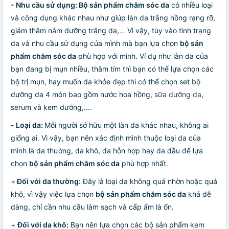
- Nhu cầu sử dụng: Bộ sản phẩm chăm sóc da
có nhiều loại
và công dụng khác nhau như giúp làn da trắng hồng rạng rỡ,
giảm thâm nám dưỡng trắng da,… Vì vậy, tùy vào tình trạng
da và nhu cầu sử dụng của mình mà bạn lựa chọn
bộ sản
phẩm chăm sóc da
phù hợp với mình. Ví dụ như làn da của
bạn đang bị mụn nhiều, thâm tím thì bạn có thể lựa chọn các
bộ trị mụn, hay muốn da khỏe đẹp thì có thể chọn set bộ
dưỡng da 4 món bao gồm nước hoa hồng,
sữa dưỡng da
,
serum và kem dưỡng,….
-
Loại da:
Mỗi người sở hữu một làn da khác nhau, không ai
giống ai. Vì vậy, bạn nên xác định mình thuộc loại da của
mình là da thường, da khô, da hỗn hợp hay da dầu để lựa
chọn
bộ sản phẩm chăm sóc da
phù hợp nhất.
+
Đối với da thường:
Đây là loại da không quá nhờn hoặc quá
khô, vì vậy việc lựa chọn
bộ sản phẩm chăm sóc da
khá dễ
dàng, chỉ cần nhu cầu làm sạch và cấp ẩm là ổn.
+
Đối với da khô:
Bạn nên lựa chọn các bộ sản phẩm kem