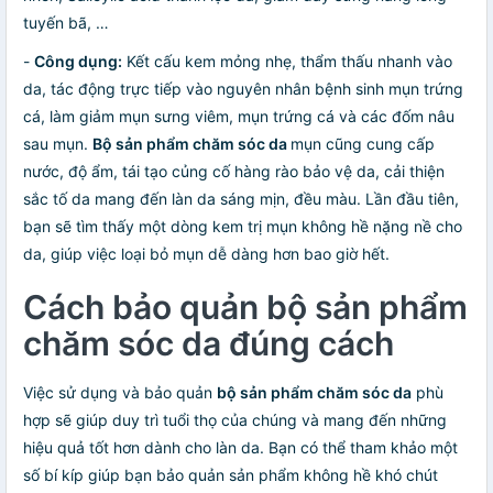
tuyến bã, …
-
Công dụng:
Kết cấu kem mỏng nhẹ, thẩm thấu nhanh vào
da, tác động trực tiếp vào nguyên nhân bệnh sinh mụn trứng
cá, làm giảm mụn sưng viêm, mụn trứng cá và các đốm nâu
sau mụn.
Bộ sản phẩm chăm sóc da
mụn cũng cung cấp
nước, độ ẩm, tái tạo củng cố hàng rào bảo vệ da, cải thiện
sắc tố da mang đến làn da sáng mịn, đều màu. Lần đầu tiên,
bạn sẽ tìm thấy một dòng kem trị mụn không hề nặng nề cho
da, giúp việc loại bỏ mụn dễ dàng hơn bao giờ hết.
Cách bảo quản bộ sản phẩm
chăm sóc da đúng cách
Việc sử dụng và bảo quản
bộ sản phẩm chăm sóc da
phù
hợp sẽ giúp duy trì tuổi thọ của chúng và mang đến những
hiệu quả tốt hơn dành cho làn da. Bạn có thể tham khảo một
số bí kíp giúp bạn bảo quản sản phẩm không hề khó chút