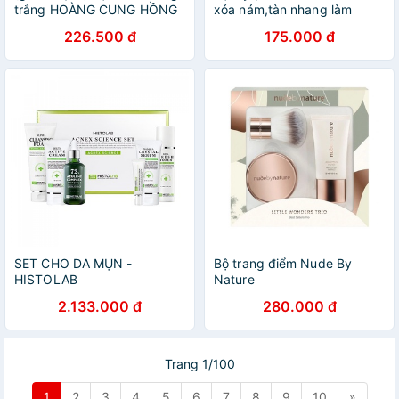
trắng HOÀNG CUNG HỒNG
xóa nám,tàn nhang làm
trắng da IMAGES
226.500 đ
175.000 đ
SET CHO DA MỤN -
Bộ trang điểm Nude By
HISTOLAB
Nature
2.133.000 đ
280.000 đ
Trang 1/100
1
2
3
4
5
6
7
8
9
10
»