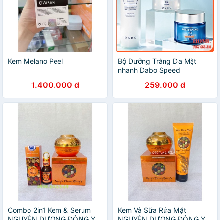
Kem Melano Peel
Bộ Dưỡng Trắng Da Mặt
nhanh Dabo Speed
Whitening Ex Dưỡng trắng
1.400.000 đ
259.000 đ
da nhanh, mờ nếp nhăn,
thâm nám, tàn nhang, chống
nắng
Combo 2in1 Kem & Serum
Kem Và Sữa Rửa Mặt
NGUYỄN DƯƠNG ĐÔNG Y
NGUYỄN DƯƠNG ĐÔNG Y