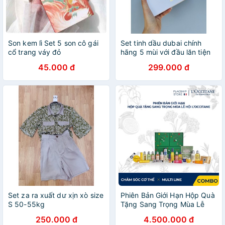
Son kem lì Set 5 son cô gái
Set tinh dầu dubai chính
cổ trang váy đỏ
hãng 5 mùi với đầu lăn tiện
lợi tiết kiệm
45.000 đ
299.000 đ
Set za ra xuất dư xịn xò size
Phiên Bản Giới Hạn Hộp Quà
S 50-55kg
Tặng Sang Trọng Mùa Lễ
Hội L'Occitane
250.000 đ
4.500.000 đ