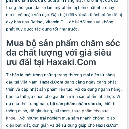
phẩm chăm sóc da
ở dưới ánh nắng mặt trời ở nhiệt độ cao
trong thời gian dài sẽ làm mỹ phẩm bị biến chất như chảy
nước, vỡ hoặc vón cục. Đặc biệt đối với các thành phần dễ bị
oxy hóa như Retinol, Vitamin C,… dễ bị đổi màu và không
phát huy được tác dụng tốt như trước.
Mua bộ sản phẩm chăm sóc
da chất lượng với giá siêu
ưu đãi tại Haxaki.Com
Tự hào là một trong những trang thương mại điện tử hàng
đầu tại Việt Nam,
Haxaki.Com
đang càng ngày càng phát
triển và cập nhật sản phẩm liên tục. Với đa dạng ngành hàng,
bạn có thể lựa chọn cho gia đình mình sản phẩm phù hợp. Ví
dụ như thời trang nam,
bộ sản phẩm chăm sóc da
, thiết bị
thông minh, đồ gia dụng, túi thơm,
thực phẩm cho sức
khỏe
….Với những trải nghiệm mua sắm nhanh chóng, giao
diện bắt mắt, đơn giản và dễ sử dụng giúp cho Haxaki.Com