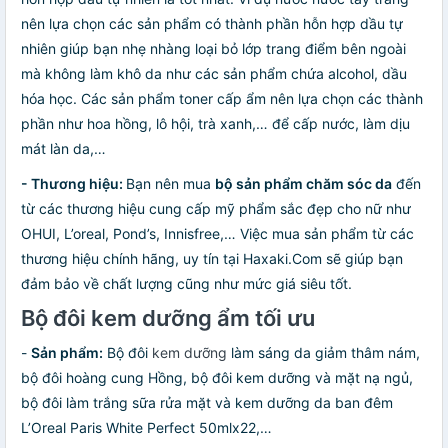
nên lựa chọn các sản phẩm có thành phần hỗn hợp dầu tự
nhiên giúp bạn nhẹ nhàng loại bỏ lớp trang điểm bên ngoài
mà không làm khô da như các sản phẩm chứa alcohol, dầu
hóa học. Các sản phẩm toner cấp ẩm nên lựa chọn các thành
phần như hoa hồng, lô hội, trà xanh,… để cấp nước, làm dịu
mát làn da,…
- Thương hiệu:
Bạn nên mua
bộ sản phẩm chăm sóc da
đến
từ các thương hiệu cung cấp mỹ phẩm sắc đẹp cho nữ như
OHUI, L’oreal, Pond’s, Innisfree,… Việc mua sản phẩm từ các
thương hiệu chính hãng, uy tín tại Haxaki.Com sẽ giúp bạn
đảm bảo về chất lượng cũng như mức giá siêu tốt.
Bộ đôi kem dưỡng ẩm tối ưu
-
Sản phẩm:
Bộ đôi
kem dưỡng
làm sáng da giảm thâm nám,
bộ đôi hoàng cung Hồng, bộ đôi kem dưỡng và mặt nạ ngủ,
bộ đôi làm trắng sữa rửa mặt và kem dưỡng da ban đêm
L’Oreal Paris White Perfect 50mlx22,…