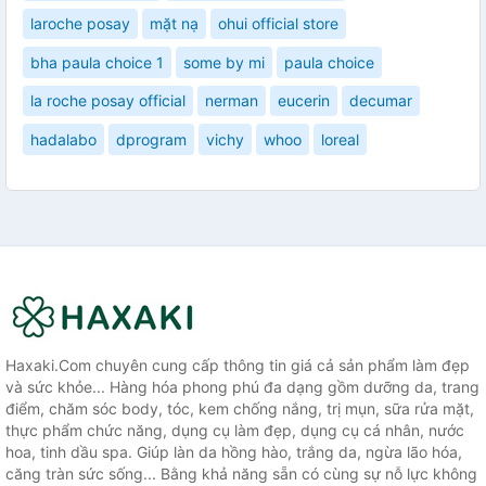
laroche posay
mặt nạ
ohui official store
bha paula choice 1
some by mi
paula choice
la roche posay official
nerman
eucerin
decumar
hadalabo
dprogram
vichy
whoo
loreal
Haxaki.Com chuyên cung cấp thông tin giá cả sản phẩm làm đẹp
và sức khỏe... Hàng hóa phong phú đa dạng gồm dưỡng da, trang
điểm, chăm sóc body, tóc, kem chống nắng, trị mụn, sữa rửa mặt,
thực phẩm chức năng, dụng cụ làm đẹp, dụng cụ cá nhân, nước
hoa, tinh dầu spa. Giúp làn da hồng hào, trắng da, ngừa lão hóa,
căng tràn sức sống... Bằng khả năng sẵn có cùng sự nỗ lực không