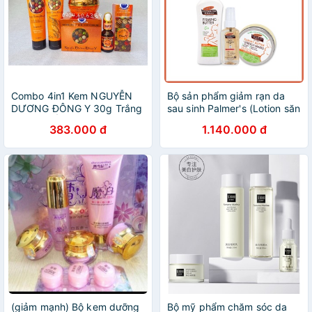
Combo 4in1 Kem NGUYỄN
Bộ sản phẩm giảm rạn da
DƯƠNG ĐÔNG Y 30g Trắng
sau sinh Palmer's (Lotion săn
Da - Giữ Ẩm - SKLCl
chắc da sau sinh, Bơ đậm
383.000 đ
1.140.000 đ
đặc, Dầu massage toàn thân
60ml)
(giảm mạnh) Bộ kem dưỡng
Bộ mỹ phẩm chăm sóc da