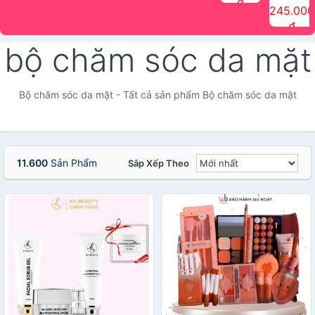
đ
The Face
điểm tóc
nhiên Ink
Care Hair
hương trái
Mascara
245.000
Shop
Quick Hair
Brow
Mist The
cây Water
che phủ
đ
(150ml)
Puff The
Powder Kit
Face Shop
Fit Tint
tóc bạc
Face Shop
fmgt The
150ml
fgmt The
chống
bộ chăm sóc da mặt
Face Shop
Face
nước lâu
Shop
trôi Quick
Hair
Waterproof
Bộ chăm sóc da mặt - Tất cả sản phẩm Bộ chăm sóc da mặt
Mascara
The Face
Shop
11.600
Sản Phẩm
Sắp Xếp Theo