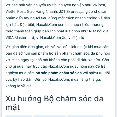
Với các nhà vận chuyển uy tín, chuyên nghiệp như VNPost,
Viettel Post, Giao Hàng Nhanh, J&T Express,… giúp cho sản
phẩm đến tay người tiêu dùng một cách nhanh chóng và tiện
lợi nhất. Đặc biệt, Haxaki.Com còn tích hợp nhiều phương
thức thanh toán giúp bạn linh hoạt lựa chọn như ATM nội địa,
VISA Mastercard, ví Haxaki.Com Xu, ví điện tử, …
Với giao diện đơn giản, chỉ với vài cú click chuột khi mua sắm
bạn đã sở hữu sản phẩm
bộ sản phẩm chăm sóc da
phù hợp
với mình ngay tại nhà mà không cần phải đi đâu xa nữa. Còn
chờ gì nữa, hãy truy cập Haxaki.Com ngay hôm nay để trải
nghiệm mua sắm
bộ sản phẩm chăm sóc da
với nhiều ưu đãi
cực kỳ hấp dẫn. Đến với Haxaki.Com, mua hàng thả ga,
không lo về giá!
Xu hướng Bộ chăm sóc da
mặt