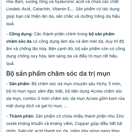
nha đam, xương rồng và hyaluronic acid và chứa các chất
Linoleic Acid, Catechin, Vitamin E,… Sản phẩm có tác dụng
giúp bạn cải thiện làn da, săn chắc và dưỡng trắng da hiệu
quả.
-
Công dụng:
Các thành phần chính trong
bộ sản phẩm
chăm sóc da
có công dụng làm dịu và làm mát da, duy trì độ
ẩm và chống lão hóa. Bên cạnh đó, bộ sản phẩm còn có công
dụng chống oxy hóa, làm sáng da và điều trị mụn rất hiệu
quả.
Bộ sản phẩm chăm sóc da trị mụn
-
Sản phẩm:
Bộ chăm sóc da mụn chuyên sâu Vichy 3 món,
bộ trị mụn ngọc sâm đặc biệt, bộ tiện dụng Acnes chăm sóc
da mụn, combo 3 món chăm sóc da mụn Acnes gồm kem rửa
mặt dung dịch và gel trị mụn, …
-
Thành phần:
Sản phẩm có chứa nhiều thành phần như Zinc
oxide kháng khuẩn và kháng viêm, Copper giúp điều tiết bã
nhờn, Salicylic acid thanh lọc da, giảm dày sừng nang lông