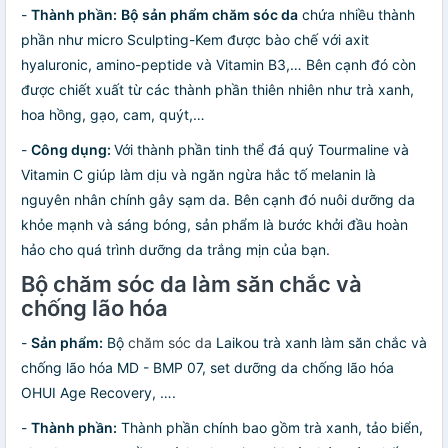
-
Thành phần:
Bộ sản phẩm chăm sóc da
chứa nhiều thành
phần như micro Sculpting-Kem được bào chế với axit
hyaluronic, amino-peptide và Vitamin B3,… Bên cạnh đó còn
được chiết xuất từ các thành phần thiên nhiên như trà xanh,
hoa hồng, gạo, cam, quýt,…
-
Công dụng:
Với thành phần tinh thể đá quý Tourmaline và
Vitamin C giúp làm dịu và ngăn ngừa hắc tố melanin là
nguyên nhân chính gây sạm da. Bên cạnh đó nuôi dưỡng da
khỏe mạnh và sáng bóng, sản phẩm là bước khởi đầu hoàn
hảo cho quá trình dưỡng da trắng mịn của bạn.
Bộ chăm sóc da làm săn chắc và
chống lão hóa
-
Sản phẩm:
Bộ
chăm sóc da
Laikou trà xanh làm săn chắc và
chống lão hóa MD - BMP 07, set dưỡng da chống lão hóa
OHUI Age Recovery, ….
-
Thành phần:
Thành phần chính bao gồm trà xanh, tảo biển,