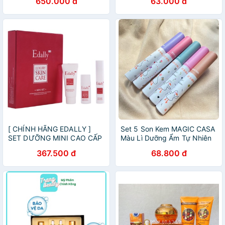
650.000 đ
63.000 đ
Rũ.Chất Phấn Siêu Mịn,Bám
Lâu,Son Kem Siêu Lì
[ CHÍNH HÃNG EDALLY ]
Set 5 Son Kem MAGIC CASA
SET DƯỠNG MINI CAO CẤP
Màu Lì Dưỡng Ẩm Tự Nhiên
EDALLY EX – DƯỠNG DA
Chống Nước Lâu Trôi Hình
367.500 đ
68.800 đ
EDALLY EX LUXURY SKIN
Chú Vịt - shop8868
CARE MINI