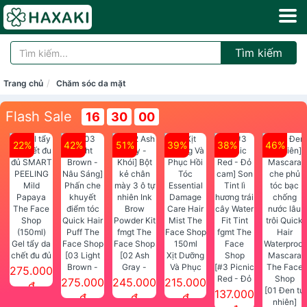
Tìm kiếm
Trang chủ
Chăm sóc da mặt
Flash Sale
16
29
59
22%
42%
51%
39%
38%
46%
Gel tẩy da
chết đu đủ
[03 Light
[02 Ash
Xịt Dưỡng
SMART
Brown -
Gray -
Và Phục
[#3 Picnic
275.000
PEELING
Nâu Sáng]
Khói] Bột
Hồi Tóc
Red - Đỏ
275.000
245.000
215.000
đ
Mild
Phấn che
kẻ chân
Essential
cam] Son
[01 Đen tự
137.000
đ
đ
đ
Papaya
khuyết
mày 3 ô tự
Damage
Tint lì
nhiên]