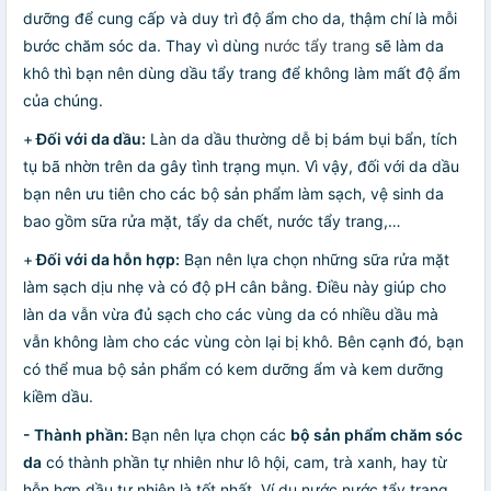
dưỡng để cung cấp và duy trì độ ẩm cho da, thậm chí là mỗi
bước chăm sóc da. Thay vì dùng
nước tẩy trang
sẽ làm da
khô thì bạn nên dùng dầu tẩy trang để không làm mất độ ẩm
của chúng.
+
Đối với d
a dầu:
Làn da dầu thường dễ bị bám bụi bẩn, tích
tụ bã nhờn trên da gây tình trạng mụn. Vì vậy, đối với da dầu
bạn nên ưu tiên cho các bộ sản phẩm làm sạch, vệ sinh da
bao gồm sữa rửa mặt, tẩy da chết, nước tẩy trang,…
+
Đối với da hỗn hợp:
Bạn nên lựa chọn những sữa rửa mặt
làm sạch dịu nhẹ và có độ pH cân bằng. Điều này giúp cho
làn da vẫn vừa đủ sạch cho các vùng da có nhiều dầu mà
vẫn không làm cho các vùng còn lại bị khô. Bên cạnh đó, bạn
có thể mua bộ sản phẩm có kem dưỡng ẩm và kem dưỡng
kiềm dầu.
- Thành phần:
Bạn nên lựa chọn các
bộ sản phẩm chăm sóc
da
có thành phần tự nhiên như lô hội, cam, trà xanh, hay từ
hỗn hợp dầu tự nhiên là tốt nhất. Ví dụ nước nước tẩy trang