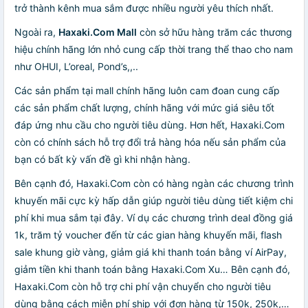
trở thành kênh mua sắm được nhiều người yêu thích nhất.
Ngoài ra,
Haxaki.Com Mall
còn sở hữu hàng trăm các thương
hiệu chính hãng lớn nhỏ cung cấp thời trang thể thao cho nam
như OHUI, L’oreal, Pond’s,,..
Các sản phẩm tại mall chính hãng luôn cam đoan cung cấp
các sản phẩm chất lượng, chính hãng với mức giá siêu tốt
đáp ứng nhu cầu cho người tiêu dùng. Hơn hết, Haxaki.Com
còn có chính sách hỗ trợ đổi trả hàng hóa nếu sản phẩm của
bạn có bất kỳ vấn đề gì khi nhận hàng.
Bên cạnh đó, Haxaki.Com còn có hàng ngàn các chương trình
khuyến mãi cực kỳ hấp dẫn giúp người tiêu dùng tiết kiệm chi
phí khi mua sắm tại đây. Ví dụ các chương trình deal đồng giá
1k, trăm tỷ voucher đến từ các gian hàng khuyến mãi, flash
sale khung giờ vàng, giảm giá khi thanh toán bằng ví AirPay,
giảm tiền khi thanh toán bằng Haxaki.Com Xu… Bên cạnh đó,
Haxaki.Com còn hỗ trợ chi phí vận chuyển cho người tiêu
dùng bằng cách miễn phí ship với đơn hàng từ 150k, 250k,…