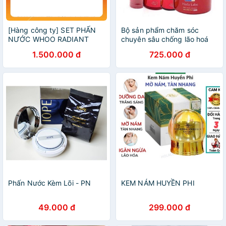
[Hàng công ty] SET PHẤN
Bộ sản phẩm chăm sóc
NƯỚC WHOO RADIANT
chuyên sâu chống lão hoá
WHITE MOISTURE CUSHION
Hada Labo
1.500.000 đ
725.000 đ
FOUNDION SPECIAL SET
Phấn Nước Kèm Lõi - PN
KEM NÁM HUYỀN PHI
49.000 đ
299.000 đ