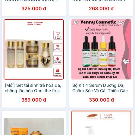
30g Lão Hoá - Trắng Da -
30g Lão Hoá - Trắng Da -
325.000 đ
263.000 đ
Chống Nắng
Chống Nắng
[Mới] Set tái sinh trẻ hóa da,
Bộ Kit 4 Serum Dưỡng Da,
chống lão hóa Ohui the first
Chăm Sóc Và Cải Thiện Các
mini 5 sản phẩm gồm tinh
Vấn Đề Da Some By Mi Total
389.000 đ
330.000 đ
chất siêu vi
Care Serum Trial Kit