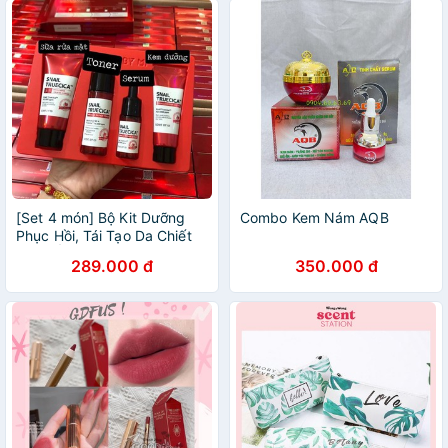
[Set 4 món] Bộ Kit Dưỡng
Combo Kem Nám AQB
Phục Hồi, Tái Tạo Da Chiết
Xuất Ốc Sên Some By mi
289.000 đ
350.000 đ
Snail Truecica Miracle Repair
Starter Kit