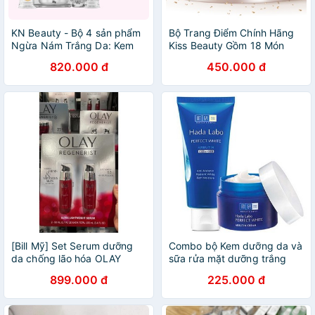
KN Beauty - Bộ 4 sản phẩm
Bộ Trang Điểm Chính Hãng
Ngừa Nám Trắng Da: Kem
Kiss Beauty Gồm 18 Món
dưỡng + Serum + Sữa rửa
Makeup Sang Chảnh,Xịn
820.000 đ
450.000 đ
mặt + Tẩy tế bào chết tặng
Sò,Không Thể Thiếu Của
Kem body KN Beauty
Các Bạn Nữ Nè.
[Bill Mỹ] Set Serum dưỡng
Combo bộ Kem dưỡng da và
da chống lão hóa OLAY
sữa rửa mặt dưỡng trắng
Regenerist Micro - Sculpting
mượt vượt trội Hada Labo
899.000 đ
225.000 đ
Cream (50ml) ban đêm
Arbutin-xanh