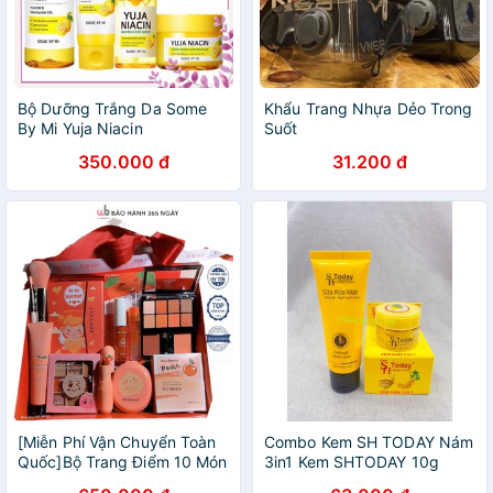
Bộ Dưỡng Trắng Da Some
Khẩu Trang Nhựa Dẻo Trong
By Mi Yuja Niacin
Suốt
350.000 đ
31.200 đ
[Miễn Phí Vận Chuyển Toàn
Combo Kem SH TODAY Nám
Quốc]Bộ Trang Điểm 10 Món
3in1 Kem SHTODAY 10g
Makeup Siêu Xinh,Quyến