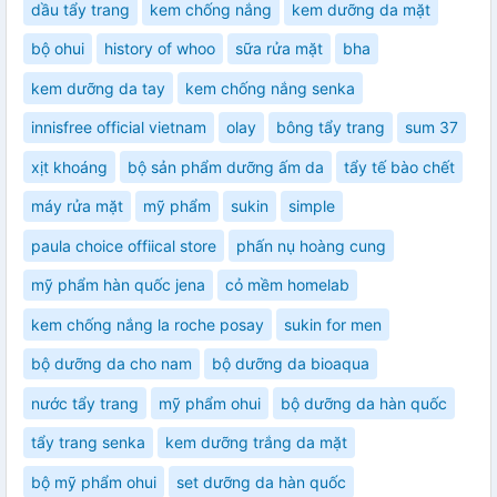
dầu tẩy trang
kem chống nắng
kem dưỡng da mặt
bộ ohui
history of whoo
sữa rửa mặt
bha
kem dưỡng da tay
kem chống nắng senka
innisfree official vietnam
olay
bông tẩy trang
sum 37
xịt khoáng
bộ sản phẩm dưỡng ấm da
tẩy tế bào chết
máy rửa mặt
mỹ phẩm
sukin
simple
paula choice offiical store
phấn nụ hoàng cung
mỹ phẩm hàn quốc jena
cỏ mềm homelab
kem chống nắng la roche posay
sukin for men
bộ dưỡng da cho nam
bộ dưỡng da bioaqua
nước tẩy trang
mỹ phẩm ohui
bộ dưỡng da hàn quốc
tẩy trang senka
kem dưỡng trắng da mặt
bộ mỹ phẩm ohui
set dưỡng da hàn quốc