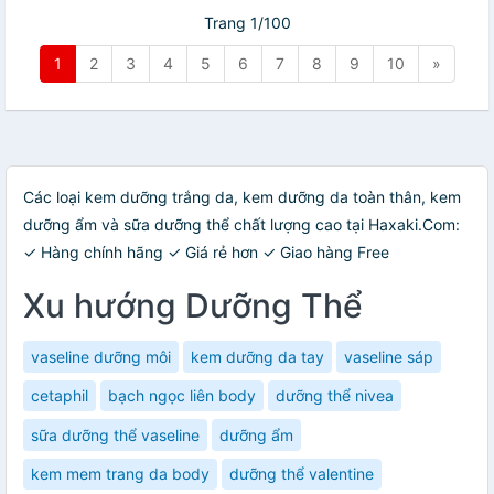
Trang 1/100
1
2
3
4
5
6
7
8
9
10
»
Các loại kem dưỡng trắng da, kem dưỡng da toàn thân, kem
dưỡng ẩm và sữa dưỡng thể chất lượng cao tại Haxaki.Com:
✓ Hàng chính hãng ✓ Giá rẻ hơn ✓ Giao hàng Free
Xu hướng Dưỡng Thể
vaseline dưỡng môi
kem dưỡng da tay
vaseline sáp
cetaphil
bạch ngọc liên body
dưỡng thể nivea
sữa dưỡng thể vaseline
dưỡng ẩm
kem mem trang da body
dưỡng thể valentine