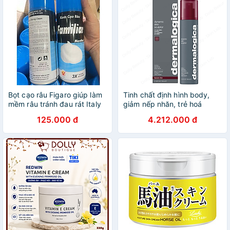
Bọt cạo râu Figaro giúp làm
Tinh chất định hình body,
mềm râu tránh đau rát Italy
giảm nếp nhăn, trẻ hoá
400ml
Dynamic Skin Sculptor Body
125.000 đ
4.212.000 đ
Serum siêu bóng loáng phù
hợp với mọi loại da của
Dermalogica