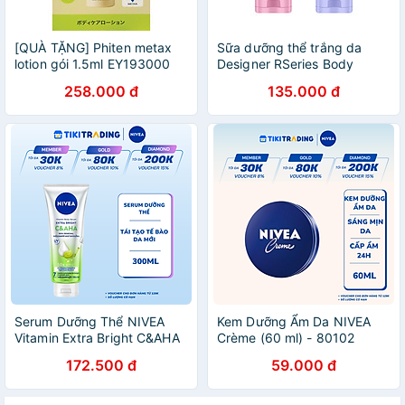
[QUÀ TẶNG] Phiten metax
Sữa dưỡng thể trắng da
lotion gói 1.5ml EY193000
Designer RSeries Body
Lotion Thái Lan 200g
258.000 đ
135.000 đ
Serum Dưỡng Thể NIVEA
Kem Dưỡng Ẩm Da NIVEA
Vitamin Extra Bright C&AHA
Crème (60 ml) - 80102
Dưỡng Trắng & Làm Sạch
172.500 đ
59.000 đ
Da Chết (300 ml) - 99197