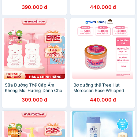
Body Lotion 251 ml
240 gr
390.000 đ
440.000 đ
Sữa Dưỡng Thể Cấp Ẩm
Bơ dưỡng thể Tree Hut
Không Mùi Hương Dành Cho
Moroccan Rose Whipped
Bé Từ 06 Tháng Tuổi Và Làn
Body Butter 240 gr
309.000 đ
440.000 đ
Da Nhạy Cảm Kissme
Mommy Body Milk S 200 G