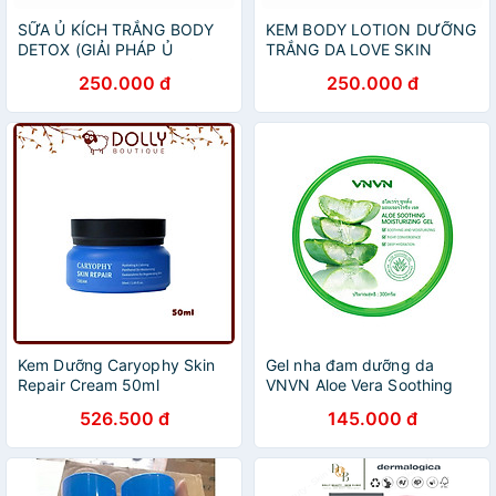
SỮA Ủ KÍCH TRẮNG BODY
KEM BODY LOTION DƯỠNG
DETOX (GIẢI PHÁP Ủ
TRẮNG DA LOVE SKIN
TRẮNG BODY HOÀN HẢO)
WHITE 200gr
250.000 đ
250.000 đ
Kem Dưỡng Caryophy Skin
Gel nha đam dưỡng da
Repair Cream 50ml
VNVN Aloe Vera Soothing
Moisturizing Gel Thái Lan
526.500 đ
145.000 đ
300g