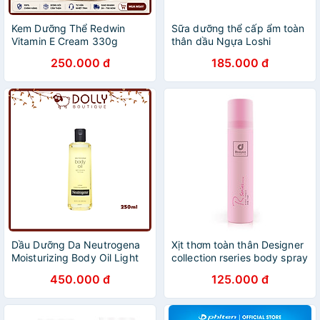
Kem Dưỡng Thể Redwin
Sữa dưỡng thể cấp ẩm toàn
Vitamin E Cream 330g
thân dầu Ngựa Loshi
Moisture Skin Lotion Horse
250.000 đ
185.000 đ
Oil Nhật Bản 485ml
Dầu Dưỡng Da Neutrogena
Xịt thơm toàn thân Designer
Moisturizing Body Oil Light
collection rseries body spray
Sesame 250ml
Thái Lan 75ml
450.000 đ
125.000 đ