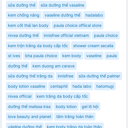
sữa dưỡng thể
sữa dưỡng thể vasaline
kem chống nắng
vaseline dưỡng thể
hadalabo
kem cốt thái lan body
paula choice offiical store
nivea dưỡng thể
innisfree official vietnam
paula choice
kem trộn trắng da body cấp tốc
shower cream secalia
st ives
bha paula choice
kem body
vaseline
paula
dưỡng thể
kem duong am cerave
sữa dưỡng thể trắng da
innisfree
sữa dưỡng thể palmer
body lotion vasaline
centaphil
hada labo
hatomugi
nivea official
kem trắng da body cấp tốc
dưỡng thể malissa kiss
body lotion
gel lô hội
love beauty and planet
tắm trắng toàn thân
váeline dưỡng thể
kem body trắng da toàn thân