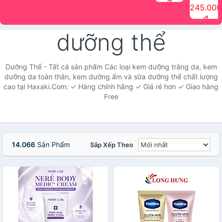
đ
The Face
điểm tóc
nhiên Ink
Care Hair
hương trái
Mascara
245.000
Shop
Quick Hair
Brow
Mist The
cây Water
che phủ
đ
(150ml)
Puff The
Powder Kit
Face Shop
Fit Tint
tóc bạc
Face Shop
fmgt The
150ml
fgmt The
chống
dưỡng thể
Face Shop
Face
nước lâu
Shop
trôi Quick
Hair
Waterproof
Dưỡng Thể - Tất cả sản phẩm Các loại kem dưỡng trắng da, kem
Mascara
dưỡng da toàn thân, kem dưỡng ẩm và sữa dưỡng thể chất lượng
The Face
cao tại Haxaki.Com: ✓ Hàng chính hãng ✓ Giá rẻ hơn ✓ Giao hàng
Shop
Free
14.066
Sản Phẩm
Sắp Xếp Theo