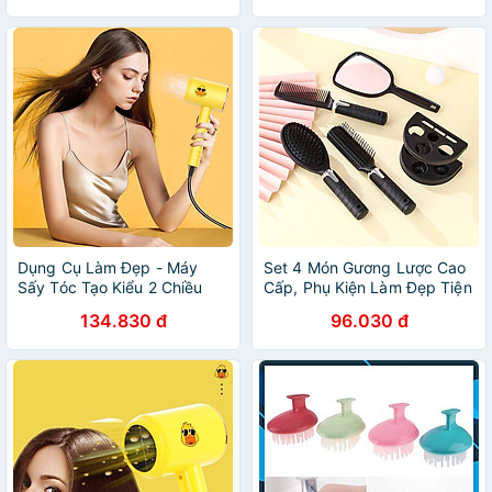
Dụng Cụ Làm Đẹp - Máy
Set 4 Món Gương Lược Cao
Sấy Tóc Tạo Kiểu 2 Chiều
Cấp, Phụ Kiện Làm Đẹp Tiện
Hình Vịt Vàng Dễ Thương 3
Lợi Cho Túi Xách Và Du Lịch
134.830 đ
96.030 đ
Chế Độ Sấy Nhỏ Gọn Tiện
Lợi Khi Đi Du Lịch