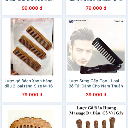
3823
cm- Ghép Răng Tăng Độ Khi
99.000 đ
79.000 đ
Chải Tóc - Giúp làm dịu tâm
trí, đỡ căng - Làm Tóc Suôn
và Mềm Không Làm Rụng
Lược gỗ Bách Xanh bằng
Lược Sừng Gấp Gọn - Loại
đầu 2 loại răng Size M-16
Bỏ Túi Dành Cho Nam Thuận
cm - Chăm sóc tóc cho Nữ
tiện Dễ sử dụng Tạo kiểu tóc
79.000 đ
39.000 đ
- COH153B