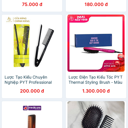
khách sạn
đầu và tóc
75.000 đ
180.000 đ
Lược Tạo Kiểu Chuyên
Lược Điện Tạo Kiểu Tóc PYT
Nghiệp PYT Professional
Thermal Styling Brush - Màu
Comb - Màu Đen
Hồng - Có Thể Duỗi Và Làm
200.000 đ
1.300.000 đ
Phồng Chân Tóc - Công
Nghệ Ion Âm Và Nhiệt Hồng
Ngoại Xa