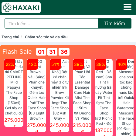
Tìm kiếm
Trang chủ
Chăm sóc tóc và da đầu
Flash Sale
01
31
35
22%
42%
51%
39%
38%
46%
Gel tẩy da
chết đu đủ
[03 Light
[02 Ash
Xịt Dưỡng
SMART
Brown -
Gray -
Và Phục
[#3 Picnic
275.000
PEELING
Nâu Sáng]
Khói] Bột
Hồi Tóc
Red - Đỏ
275.000
245.000
215.000
đ
Mild
Phấn che
kẻ chân
Essential
cam] Son
[01 Đen tự
137.000
đ
đ
đ
Papaya
khuyết
mày 3 ô tự
Damage
Tint lì
nhiên]