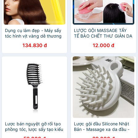
Dụng cụ làm đẹp - Máy sấy
LƯỢC GỘI MASSAGE TẨY
tóc hình vịt vàng dễ thương
TẾ BÀO CHẾT THƯ GIẢN DA
3 chế độ - Máy sấy tóc mini
ĐẦU HỖ TRỢ KÍCH THÍCH
134.830 đ
12.000 đ
2 chiều bền đẹp nhỏ gọn
MỌC TÓC
Lược bán nguyệt gỡ rối tạo
Lược gội đầu Silicone Nhật
phồng tóc, lược sấy tạo kiểu
Bản - Massage xa da đầu -
tóc cỡ lớn chuyên dùng làm
Giảm rụng tóc - Kích thích