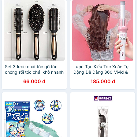
Set 3 lược chải tóc gỡ tóc
Lược Tạo Kiểu Tóc Xoăn Tự
chống rối tóc chải khô nhanh
Động Dễ Dàng 360 Vivid &
bảo vệ tóc cao cấp
Vogua An Toàn - Tiện Lợi
66.000 đ
185.000 đ