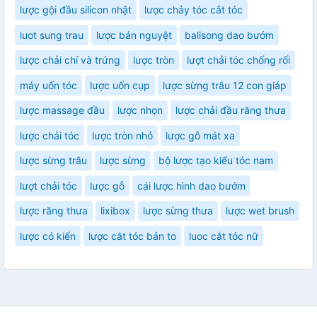
lược gội đầu silicon nhật
lược chảy tóc cắt tóc
luot sung trau
lược bán nguyệt
balisong dao bướm
lược chải chí và trứng
lược tròn
lượt chải tóc chống rối
máy uốn tóc
lược uốn cụp
lược sừng trâu 12 con giáp
lược massage đầu
lược nhọn
lược chải đầu răng thưa
lược chải tóc
lược tròn nhỏ
lược gỗ mát xa
lược sừng trâu
lược sừng
bộ lược tạo kiểu tóc nam
lượt chải tóc
lược gỗ
cái lược hình dao bướm
lược răng thưa
lixibox
lược sừng thưa
lược wet brush
lược có kiến
lược cắt tóc bản to
luoc cắt tóc nữ