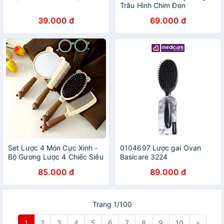
Trâu Hình Chim Đen
39.000 đ
69.000 đ
Set Lược 4 Món Cực Xinh -
0104697 Lược gai Ovan
Bộ Gương Lược 4 Chiếc Siêu
Basicare 3224
Dễ Thương,Tiện Lợi Lược Gỡ
85.000 đ
89.000 đ
Rối,Chải Tóc
Trang 1/100
1
2
3
4
5
6
7
8
9
10
»