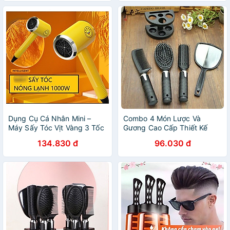
Dụng Cụ Cá Nhân Mini –
Combo 4 Món Lược Và
Máy Sấy Tóc Vịt Vàng 3 Tốc
Gương Cao Cấp Thiết Kế
Độ Gió Dành Cho Du Lịch
Sang Trọng ,Nhỏ Gọn Tiện
134.830 đ
96.030 đ
Dụng Dễ Mang Theo