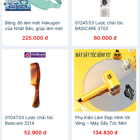
Băng đô làm mát Hakugen
0124553 Lược chải tóc
của Nhật Bản, giúp làm mát
BASICARE 3702
cơ thể và giảm nhiệt, phù
225.000 đ
60.000 đ
hợp cho cả trẻ em và người
lớn
0104703 Lược chải tóc
Phụ Kiện Làm Đẹp Hình Vịt
Basicare 3214
Vàng – Máy Sấy Tóc Mini
Nhỏ Gọn 2 Chế Độ, 3 Mức
52.900 đ
134.830 đ
Gió