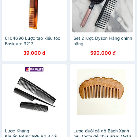
0104696 Lược tạo kiểu tóc
Set 2 lược Dyson Hàng chính
Basicare 3217
hãng
39.000 đ
590.000 đ
Lược Kháng
Lược đuôi cá gỗ Bách Xanh
Khuẩn BASICARE Bộ 3 cái
mùi thơm dễ chịu Size: M-16