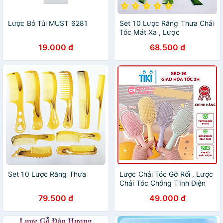
Lược Bỏ Túi MUST 6281
Set 10 Lược Răng Thưa Chải
Tóc Mát Xa , Lược
19.000 đ
68.500 đ
Set 10 Lược Răng Thưa
Lược Chải Tóc Gỡ Rối , Lược
Chải Tóc Chống Tĩnh Điện
Massage Da Đầu - Chính
79.500 đ
49.000 đ
hãng (Giao màu ngẫu nhiên)