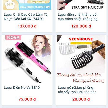
Lược Chải Cao Cấp Làm Từ
Lược điện chải thẳng uốn
Nhựa Dẻo Kai KQ-74420
cụp cách nhiệt không hại
(Màu Hồng)
tóc
137.000 đ
120.000 đ
Lược Điện No.Va 8810
Lược gỡ rối,tạo phồng
tóc,sấy tạo kiểu tóc bán
nguyệt loại to seen house
75.000 đ
28.000 đ