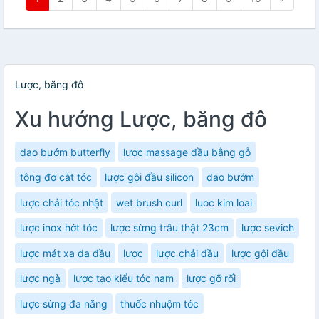
Lược, băng đô
Xu hướng Lược, băng đô
dao bướm butterfly
lược massage đầu bằng gỗ
tông đơ cắt tóc
lược gội đầu silicon
dao bướm
lược chải tóc nhật
wet brush curl
luoc kim loai
lược inox hớt tóc
lược sừng trâu thật 23cm
lược sevich
lược mát xa da đầu
lược
lược chải đầu
lược gội đầu
lược ngà
lược tạo kiểu tóc nam
lược gỡ rối
lược sừng đa năng
thuốc nhuộm tóc