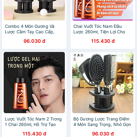
Combo 4 Món Gương Và
Chai Vuốt Tóc Nam Đầu
Lược Cầm Tay Cao Cấp,
Lược 260ml, Tiện Lợi Cho
Thiết Kế Đẹp Mắt Tiện Dụng
Nhiều Kiểu Tóc
96.030 đ
115.430 đ
Cho Phái Nữ
Lược Vuốt Tóc Nam 2 Trong
Bộ Gương Lược Trang Điểm
1 Chai 260ml, Hỗ Trợ Tạo
4 Món Sang Trọng, Nhỏ Gọn
Kiểu Gọn Gàng
Dễ Mang Theo, Chỉnh Trang
115.430 đ
96.030 đ
Nhanh Mọi Lúc