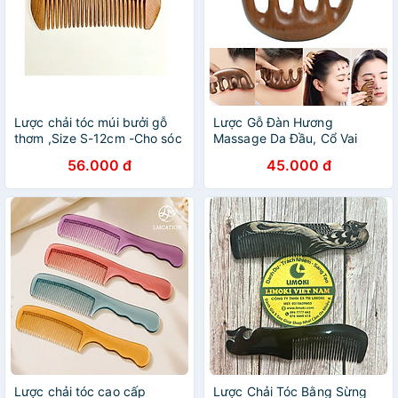
Lược chải tóc múi bưởi gỗ
Lược Gỗ Đàn Hương
thơm ,Size S-12cm -Cho sóc
Massage Da Đầu, Cổ Vai
tóc cho Nam Nữ
Gáy
56.000 đ
45.000 đ
Lược chải tóc cao cấp
Lược Chải Tóc Bằng Sừng