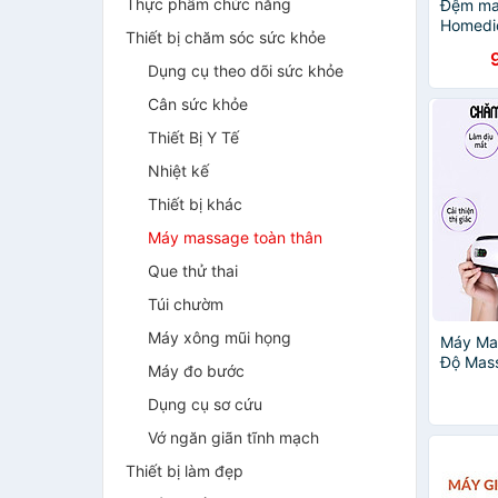
Thực phẩm chức năng
Đệm mas
Homedi
Thiết bị chăm sóc sức khỏe
chính h
Dụng cụ theo dõi sức khỏe
Cân sức khỏe
Thiết Bị Y Tế
Nhiệt kế
Thiết bị khác
Máy massage toàn thân
Que thử thai
Túi chườm
Máy xông mũi họng
Máy Ma
Độ Mas
Máy đo bước
Độ Rung
Làm Gi
Dụng cụ sơ cứu
Mỏi và 
Vớ ngăn giãn tĩnh mạch
Hàng C
Thiết bị làm đẹp