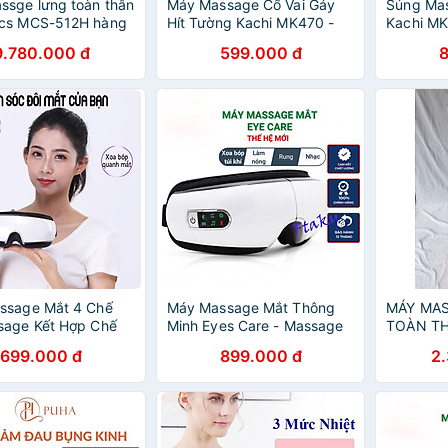
sge lưng toàn thân
Máy Massage Cổ Vai Gáy
Súng Ma
cs MCS-512H hàng
Hít Tường Kachi MK470 -
Kachi MK
ãng
Bóng massage huyệt đạo
Thư Giãn
9.780.000 đ
599.000 đ
lưng vai - hàng chính hãng
Thông Mi
hãng
ssage Mắt 4 Chế
Máy Massage Mắt Thông
MÁY MAS
sage Kết Hợp Chế
Minh Eyes Care - Massage
TOÀN T
 Kết Nối Bluetooth,
Mắt Công Nghê Cao Bằng
HKA-08
699.000 đ
899.000 đ
2
ảm Căng Thẳng Mệt
Túi Khí Đôi, Massage Rung
Lưu Thông Máu -
Tần Số - Máy Massage Mắt
hất Lượng
Tích Hợp Bluetooth Nghe
Nhạc - Giảm Mỏi, Khô Mắt,
Quầng Thâm - Cải Thiện