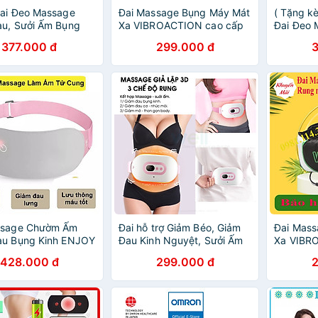
Đai Đeo Massage
Đai Massage Bụng Máy Mát
( Tặng k
au, Sưởi Ấm Bụng
Xa VIBROACTION cao cấp
Đai Đeo 
Kỳ Kinh Nguyệt
MỸ
Đau, Sưở
377.000 đ
299.000 đ
óng Hồng Ngoại Cao
Kỳ Kinh 
ng Kèm Pin Dự
Hồng Ng
- MP147
ssage Chườm Ấm
Đai hỗ trợ Giảm Béo, Giảm
Đai Mas
au Bụng Kinh ENJOY
Đau Kinh Nguyệt, Sưởi Ấm
Xa VIBR
 [Giảm đau bụng,
Bụng, Massage, SUPER
MỸ
428.000 đ
299.000 đ
h nguyệt
BELT Rung, Nóng Và Xung
Điện EMS, Công Nghệ Nhật
Bản