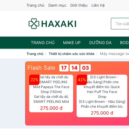
Trang chủ
Danh mục
Giới thiệu
Liên hệ
TRANG CHỦ
MAKE UP
DƯỠNG DA
BOD
Máy massage to
Trang chủ
Thiết bị chăm sóc sức khỏe
NƯỚC HOA
Flash Sale
17
14
01
22%
42%
Gel tẩy da chết đu đủ
SMART PEELING Mild
[03 Light Brown - Nâu Sáng]
Papaya The Face Shop
Phấn che khuyết điểm tóc
275.000 đ
(150ml)
Quick Hair Puff The Face Shop
275.000 đ