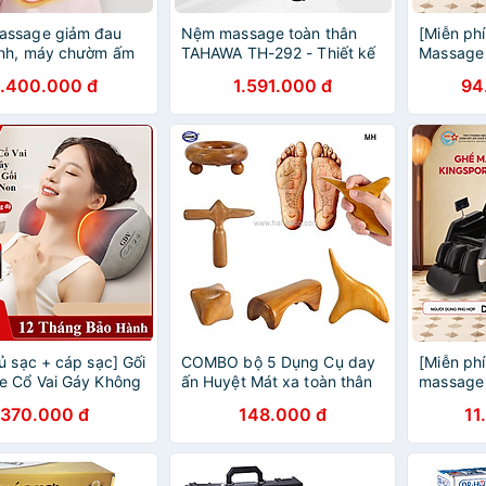
assage giảm đau
Nệm massage toàn thân
[Miễn phí
inh, máy chườm ấm
TAHAWA TH-292 - Thiết kế
Massage
ho phụ nữ 6 mức độ
nhỏ gọn, dễ dàng di
Deluxe G
1.400.000 đ
1.591.000 đ
94
ảm đau lưng làm tử
chuyển, 6 điểm massage
nghệ són
i đến kì
toàn thân - Bảo hành chính
với 38 b
hãng 12 tháng, 1 đổi 1 trong
cấp
7 ngày
ủ sạc + cáp sạc] Gối
COMBO bộ 5 Dụng Cụ day
[Miễn phí
e Cổ Vai Gáy Không
ấn Huyệt Mát xa toàn thân
massage
V S8 Ruột Gối Bằng
kiểu Thái bằng gỗ Bách
New, Cô
370.000 đ
148.000 đ
11
Non Loại 20 Bi
Xanh (MH850) Có mùi thơm
Warmtec
n Sạc - Màu Ngẫu
nhẹ Chăm sóc sức khỏe
Massage 
 Hàng Chính Hãng
in-1