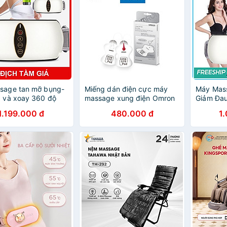
sage tan mỡ bụng-
Miếng dán điện cực máy
Máy Mas
c và xoay 360 độ
massage xung điện Omron
Giảm Đau
ả Đai Massage đốt
Long Life Pad - Combo 2
Kinh Ngu
1.199.000 đ
480.000 đ
1
ất béo- hồng ngoại
chiếc
, Hỗ Trợ
u nhức- làm thon
Ngoại Gi
thể
Bằng Phư
Sử Dụng 