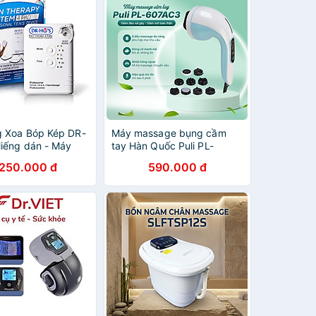
 Xoa Bóp Kép DR-
Máy massage bụng cầm
iếng dán - Máy
tay Hàn Quốc Puli PL-
xung điện DR-
607AC3 - 8 đầu
.250.000 đ
590.000 đ
nh Hãng