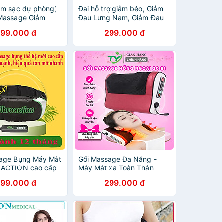
èm sạc dự phòng)
Đai hỗ trợ giảm béo, Giảm
Massage Giảm
Đau Lưng Nam, Giảm Đau
i Ấm Bụng Phụ Nữ
Kinh Nguyệt, Sưởi Ấm
399.000 đ
299.000 đ
Nguyệt Bằng Sóng
Bụng, Massage, SUPER
oại Cao Cấp
BELT 3D[30 NGÀY 1 ĐỔI 1]
Công Nghệ Rung, Nóng Và
Xung Điện EMS
sage Bụng Máy Mát
Gối Massage Đa Năng -
OACTION cao cấp
Máy Mát xa Toàn Thân
Nhiệt Hồng Ngoại - Chuyên
299.000 đ
299.000 đ
Sâu Cho Cổ, Vai Gáy, Lưng
Dưới, Đùi, Chân - Sử Dụng
Tại Nhà, Văn Phòng, Trên Ô
Tô - Quà Tặng Cho Bạn Bè,
Người Thân