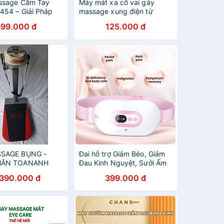
ssage Cầm Tay
Máy mát xa cổ vai gáy
454 – Giải Pháp
massage xung điện từ
 Cơ Chuyên Sâu &
trường cân bằng âm dương
899.000 đ
125.000 đ
nh - hàng chính
KL5830
SAGE BỤNG -
Đai hỗ trợ Giảm Béo, Giảm
HÂN TOANANH
Đau Kinh Nguyệt, Sưởi Ấm
Bụng, Massage, SUPER
.390.000 đ
399.000 đ
BELT Rung, Nóng Và Xung
Điện EMS, Công Nghệ Nhật
Bản