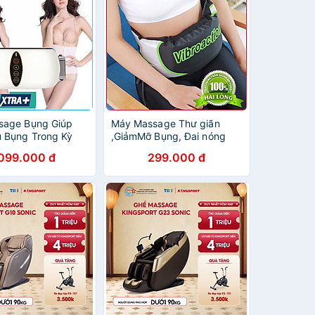
sage Bụng Giúp
Máy Massage Thư giãn
 Bụng Trong Kỳ
,GiảmMỡ Bụng, Đai nóng
yệt, Ngày Đèn Đỏ
dốt cháy mỡ toàn thân
.099.000 đ
299.000 đ
 Massage Hồng
ữ Gìn Vóc Dáng
ơng Pháp Nhiệt,
Siêu Vật Liệu