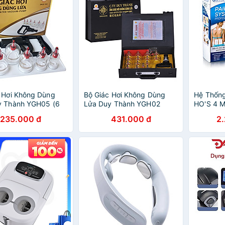
 Hơi Không Dùng
Bộ Giác Hơi Không Dùng
Hệ Thống
y Thành YGH05 (6
Lửa Duy Thành YGH02
HO'S 4 M
c)
Massage 
235.000 đ
431.000 đ
2
HO'S Chí