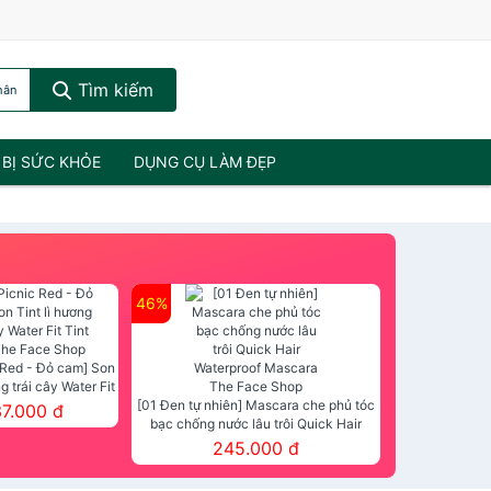
Tìm kiếm
hân
 BỊ SỨC KHỎE
DỤNG CỤ LÀM ĐẸP
46%
 Red - Đỏ cam] Son
ng trái cây Water Fit
mt The Face Shop
[01 Đen tự nhiên] Mascara che phủ tóc
37.000 đ
bạc chống nước lâu trôi Quick Hair
Waterproof Mascara The Face Shop
245.000 đ