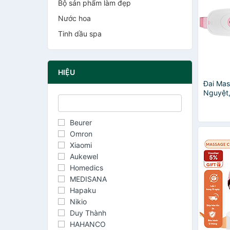
Bộ sản phẩm làm đẹp
Nước hoa
Tinh dầu spa
HIỆU
Đai Mas
Nguyệt
Puha gi
chườm b
massag
Beurer
Omron
Xiaomi
Aukewel
Homedics
MEDISANA
Hapaku
Nikio
Duy Thành
HAHANCO