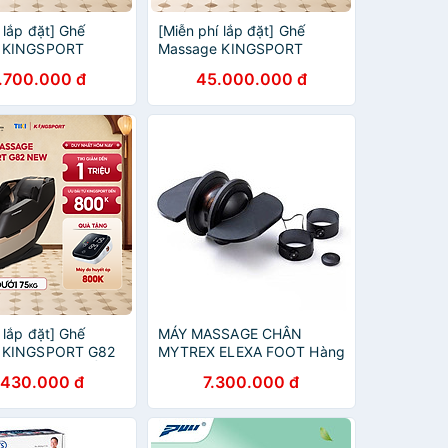
 lắp đặt] Ghế
[Miễn phí lắp đặt] Ghế
 KINGSPORT
Massage KINGSPORT
10 Sonic, Công
Standard G23 Sonic Công
.700.000 đ
45.000.000 đ
g âm KingSonic
Nghệ Massage KingSonic
ài massage cao
với 12 Bài Massage Chuyên
Nghiệp
 lắp đặt] Ghế
MÁY MASSAGE CHÂN
 KINGSPORT G82
MYTREX ELEXA FOOT Hàng
ng Nghệ Làm Ấm
chính hãng
.430.000 đ
7.300.000 đ
h, Công Nghệ
Chân Legtech 2-