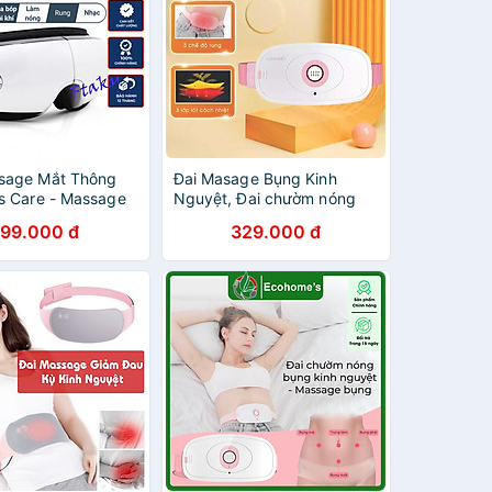
sage Mắt Thông
Đai Masage Bụng Kinh
s Care - Massage
Nguyệt, Đai chườm nóng
g Nghê Cao Bằng
Puha giảm đau bụng kinh
799.000 đ
329.000 đ
Đôi, Massage Rung
chườm bụng kinh kết hợp
 Máy Massage Mắt
massage bụng
 Bluetooth Nghe
iảm Mỏi, Khô Mắt,
âm - Cải Thiện
ủ