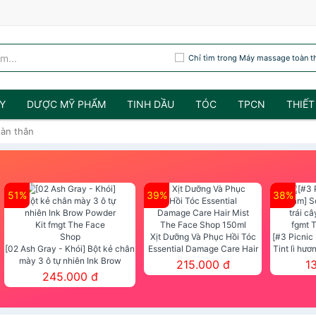
Chỉ tìm trong Máy massage toàn t
Y
DƯỢC MỸ PHẨM
TINH DẦU
TÓC
TPCN
THIẾT
àn thân
51%
39%
38%
Xịt Dưỡng Và Phục Hồi Tóc
[#3 Picnic
[02 Ash Gray - Khói] Bột kẻ chân
Essential Damage Care Hair
Tint lì hươ
mày 3 ô tự nhiên Ink Brow
Mist The Face Shop 150ml
Tint fg
215.000 đ
1
Powder Kit fmgt The Face Shop
245.000 đ