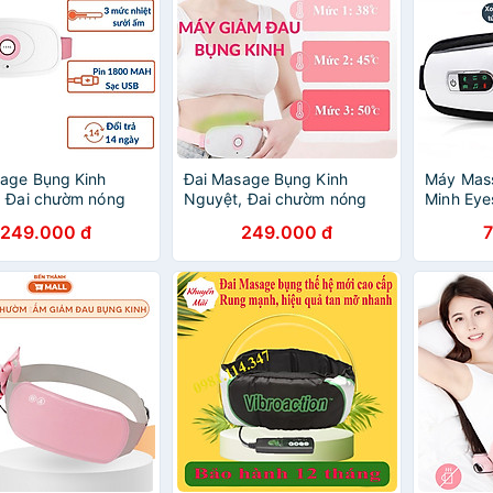
Giấc Ngủ
age Bụng Kinh
Đai Masage Bụng Kinh
Máy Mas
, Đai chườm nóng
Nguyệt, Đai chườm nóng
Minh Eye
ảm đau bụng kinh
Puha giảm đau bụng kinh
Mắt Côn
249.000 đ
249.000 đ
ụng kinh kết hợp
chườm bụng kinh kết hợp
Túi Khí 
e bụng
massage bụng
Tần Số -
Tích Hợp
Nhạc - G
Quầng Th
Giấc Ng