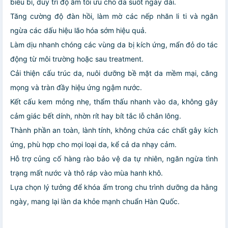
biểu bì, duy trì độ ẩm tối ưu cho da suốt ngày dài.
Tăng cường độ đàn hồi, làm mờ các nếp nhăn li ti và ngăn
ngừa các dấu hiệu lão hóa sớm hiệu quả.
Làm dịu nhanh chóng các vùng da bị kích ứng, mẩn đỏ do tác
động từ môi trường hoặc sau treatment.
Cải thiện cấu trúc da, nuôi dưỡng bề mặt da mềm mại, căng
mọng và tràn đầy hiệu ứng ngậm nước.
Kết cấu kem mỏng nhẹ, thẩm thấu nhanh vào da, không gây
cảm giác bết dính, nhờn rít hay bít tắc lỗ chân lông.
Thành phần an toàn, lành tính, không chứa các chất gây kích
ứng, phù hợp cho mọi loại da, kể cả da nhạy cảm.
Hỗ trợ củng cố hàng rào bảo vệ da tự nhiên, ngăn ngừa tình
trạng mất nước và thô ráp vào mùa hanh khô.
Lựa chọn lý tưởng để khóa ẩm trong chu trình dưỡng da hằng
ngày, mang lại làn da khỏe mạnh chuẩn Hàn Quốc.