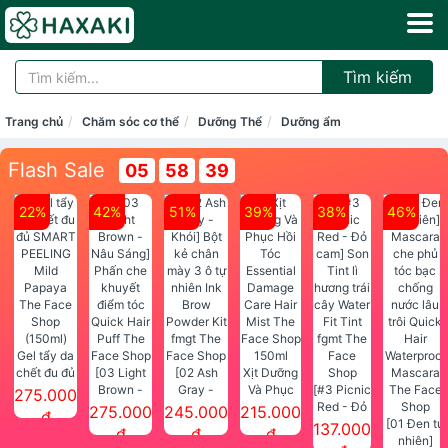
Tìm kiếm
Trang chủ
Chăm sóc cơ thể
Dưỡng Thể
Dưỡng ẩm
Flash Sale
05
58
39
22%
42%
51%
39%
38%
46%
Gel tẩy da
chết đu đủ
[03 Light
[02 Ash
Xịt Dưỡng
SMART
Brown -
Gray -
Và Phục
[#3 Picnic
275.000
PEELING
Nâu Sáng]
Khói] Bột
Hồi Tóc
Red - Đỏ
275.000
245.000
215.000
đ
Mild
Phấn che
kẻ chân
Essential
cam] Son
[01 Đen tự
137.000
đ
đ
đ
Papaya
khuyết
mày 3 ô tự
Damage
Tint lì
nhiên]