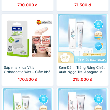
Loại Bỏ Mảng Bám Kẽ Răng,
730.000 đ
71.500 đ
Sợi Mảnh Bền Chắc - Nhập
Khẩu Thuỵ Điển
Sáp nha khoa Vitis
Kem Đánh Trắng Răng Chiết
Orthodontic Wax – Giảm khó
Xuất Ngọc Trai Apagard M
chịu khi niềng răng (Vỉ 2
Plus 63 G
170.500 đ
215.000 đ
hộp) - Nhập Khẩu Tây Ban
Nha