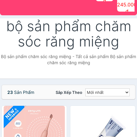
đ
The Face
điểm tóc
nhiên Ink
Care Hair
hương trái
Mascara
245.000
Shop
Quick Hair
Brow
Mist The
cây Water
che phủ
đ
(150ml)
Puff The
Powder Kit
Face Shop
Fit Tint
tóc bạc
Face Shop
fmgt The
150ml
fgmt The
chống
bộ sản phẩm chăm
Face Shop
Face
nước lâu
Shop
trôi Quick
Hair
sóc răng miệng
Waterproof
Mascara
The Face
Shop
Bộ sản phẩm chăm sóc răng miệng - Tất cả sản phẩm Bộ sản phẩm
chăm sóc răng miệng
23
Sản Phẩm
Sắp Xếp Theo