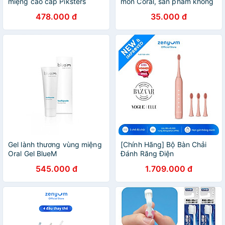
miệng cao cấp Piksters
món Coral, sản phẩm không
thể thiếu khi vệ sinh răng
478.000 đ
35.000 đ
niềng
Gel lành thương vùng miệng
[Chính Hãng] Bộ Bàn Chải
Oral Gel BlueM
Đánh Răng Điện
ZenyumSonic 2.0 & 3 Đầu
545.000 đ
1.709.000 đ
Thay Thế - Hồng San Hô -
Công Nghệ Singapore