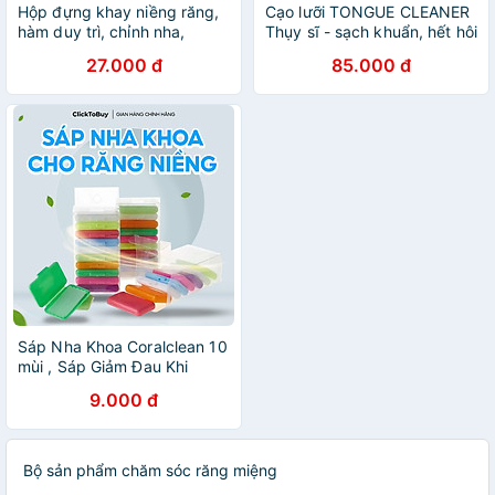
Hộp đựng khay niềng răng,
Cạo lưỡi TONGUE CLEANER
hàm duy trì, chỉnh nha,
Thụy sĩ - sạch khuẩn, hết hôi
máng nha khoa tiện lợi nhiều
miệng (Bộ 3 chiếc)
27.000 đ
85.000 đ
màu
Sáp Nha Khoa Coralclean 10
mùi , Sáp Giảm Đau Khi
Chỉnh Nha, Niềng Răng,
9.000 đ
Giảm Nhiệt Miệng
Bộ sản phẩm chăm sóc răng miệng