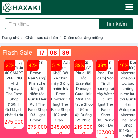
Tìm kiếm
Trang chủ
Chăm sóc cá nhân
Chăm sóc răng miệng
Flash Sale
17
08
39
22%
42%
51%
39%
38%
46%
Gel tẩy da
chết đu đủ
[03 Light
[02 Ash
Xịt Dưỡng
SMART
Brown -
Gray -
Và Phục
[#3 Picnic
275.000
PEELING
Nâu Sáng]
Khói] Bột
Hồi Tóc
Red - Đỏ
275.000
245.000
215.000
đ
Mild
Phấn che
kẻ chân
Essential
cam] Son
[01 Đen tự
137.000
đ
đ
đ
Papaya
khuyết
mày 3 ô tự
Damage
Tint lì
nhiên]