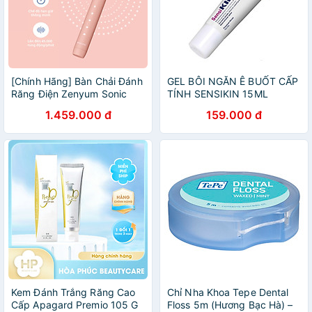
[Chính Hãng] Bàn Chải Đánh
GEL BÔI NGĂN Ê BUỐT CẤP
Răng Điện Zenyum Sonic
TÍNH SENSIKIN 15ML
MỚI 2.0- Màu Hồng San Hô
1.459.000 đ
159.000 đ
- Công Nghệ Singapore
Kem Đánh Trắng Răng Cao
Chỉ Nha Khoa Tepe Dental
Cấp Apagard Premio 105 G
Floss 5m (Hương Bạc Hà) –