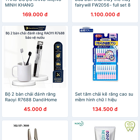
MINH KHANG
fairywill FW2056- full set 8
đầu
169.000 đ
1.100.000 đ
Bộ 2 bàn chải đánh răng
Set tăm chải kẽ răng cao su
Raoyi R7688 DandiHome
mềm hình chữ I hiệu
chuyên bảo vệ nướu
Kobayashi - Hàng nội địa
45.000 đ
134.500 đ
Nhật Bản | Made in Japan