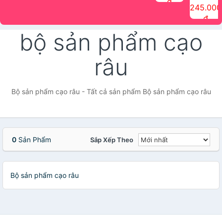
đ
The Face
điểm tóc
nhiên Ink
Care Hair
hương trái
Mascara
245.000
Shop
Quick Hair
Brow
Mist The
cây Water
che phủ
đ
(150ml)
Puff The
Powder Kit
Face Shop
Fit Tint
tóc bạc
Face Shop
fmgt The
150ml
fgmt The
chống
bộ sản phẩm cạo
Face Shop
Face
nước lâu
Shop
trôi Quick
Hair
râu
Waterproof
Mascara
The Face
Shop
Bộ sản phẩm cạo râu - Tất cả sản phẩm Bộ sản phẩm cạo râu
0
Sản Phẩm
Sắp Xếp Theo
Bộ sản phẩm cạo râu