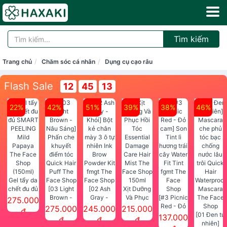
Tìm kiếm
Trang chủ
Chăm sóc cá nhân
Dụng cụ cạo râu
Flash Sale
12
45
13
22%
42%
51%
39%
38%
46%
Gel tẩy da
chết đu đủ
[03 Light
[02 Ash
Xịt Dưỡng
SMART
Brown -
Gray -
Và Phục
[#3 Picnic
275.000
PEELING
Nâu Sáng]
Khói] Bột
Hồi Tóc
Red - Đỏ
275.000
245.000
215.000
đ
Mild
Phấn che
kẻ chân
Essential
cam] Son
[01 Đen tự
137.000
đ
đ
đ
Papaya
khuyết
mày 3 ô tự
Damage
Tint lì
nhiên]