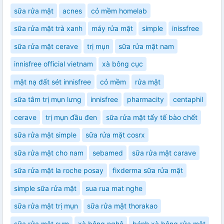
sữa rửa mặt
acnes
cỏ mềm homelab
sữa rửa mặt trà xanh
máy rửa mặt
simple
inissfree
sữa rửa mặt cerave
trị mụn
sữa rửa mặt nam
innisfree official vietnam
xà bông cục
mặt nạ đất sét innisfree
cỏ mềm
rửa mặt
sữa tắm trị mụn lưng
innisfree
pharmacity
centaphil
cerave
trị mụn đầu đen
sữa rửa mặt tẩy tế bào chết
sữa rửa mặt simple
sữa rửa mặt cosrx
sữa rửa mặt cho nam
sebamed
sữa rửa mặt carave
sữa rửa mặt la roche posay
fixderma sữa rửa mặt
simple sữa rửa mặt
sua rua mat nghe
sữa rửa mặt trị mụn
sữa rửa mặt thorakao
sữa rửa mặt sum
xà bông nghệ
bánh xà bông rửa mặt