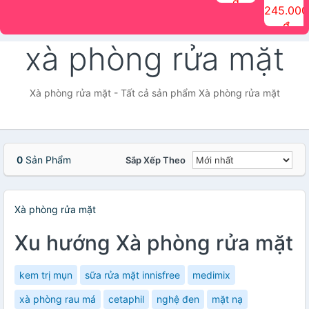
đ
The Face
điểm tóc
nhiên Ink
Care Hair
hương trái
Mascara
245.000
Shop
Quick Hair
Brow
Mist The
cây Water
che phủ
đ
(150ml)
Puff The
Powder Kit
Face Shop
Fit Tint
tóc bạc
Face Shop
fmgt The
150ml
fgmt The
chống
xà phòng rửa mặt
Face Shop
Face
nước lâu
Shop
trôi Quick
Hair
Waterproof
Xà phòng rửa mặt - Tất cả sản phẩm Xà phòng rửa mặt
Mascara
The Face
Shop
0
Sản Phẩm
Sắp Xếp Theo
Xà phòng rửa mặt
Xu hướng Xà phòng rửa mặt
kem trị mụn
sữa rửa mặt innisfree
medimix
xà phòng rau má
cetaphil
nghệ đen
mặt nạ