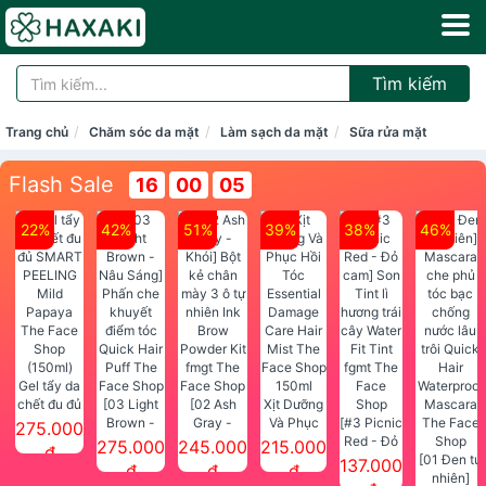
Tìm kiếm
Trang chủ
Chăm sóc da mặt
Làm sạch da mặt
Sữa rửa mặt
Flash Sale
16
00
05
22%
42%
51%
39%
38%
46%
Gel tẩy da
chết đu đủ
[03 Light
[02 Ash
Xịt Dưỡng
SMART
Brown -
Gray -
Và Phục
[#3 Picnic
275.000
PEELING
Nâu Sáng]
Khói] Bột
Hồi Tóc
Red - Đỏ
275.000
245.000
215.000
đ
Mild
Phấn che
kẻ chân
Essential
cam] Son
[01 Đen tự
137.000
đ
đ
đ
Papaya
khuyết
mày 3 ô tự
Damage
Tint lì
nhiên]