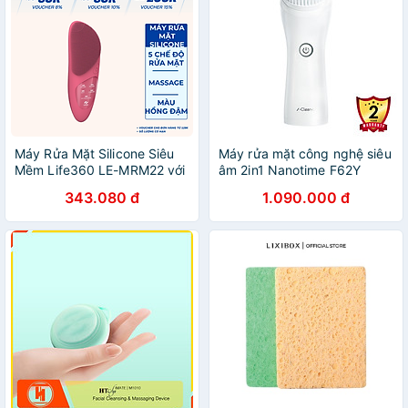
Da
Máy Rửa Mặt Silicone Siêu
Máy rửa mặt công nghệ siêu
Mềm Life360 LE-MRM22 với
âm 2in1 Nanotime F62Y
5 Chế Độ Rửa Mặt Sạch
343.080 đ
1.090.000 đ
Sâu, Massage và Chườm
nóng vùng mắt