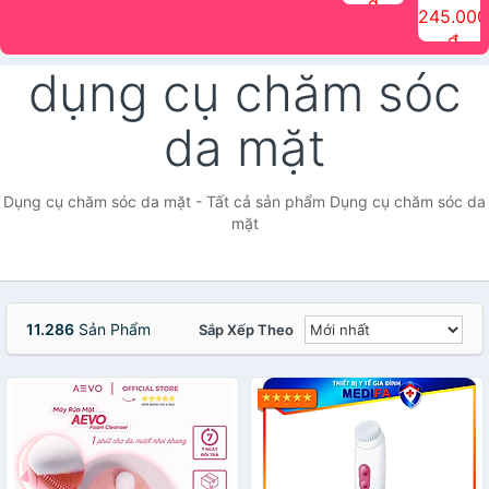
đ
The Face
điểm tóc
nhiên Ink
Care Hair
hương trái
Mascara
245.000
Shop
Quick Hair
Brow
Mist The
cây Water
che phủ
đ
(150ml)
Puff The
Powder Kit
Face Shop
Fit Tint
tóc bạc
Face Shop
fmgt The
150ml
fgmt The
chống
dụng cụ chăm sóc
Face Shop
Face
nước lâu
Shop
trôi Quick
Hair
da mặt
Waterproof
Mascara
The Face
Shop
Dụng cụ chăm sóc da mặt - Tất cả sản phẩm Dụng cụ chăm sóc da
mặt
11.286
Sản Phẩm
Sắp Xếp Theo