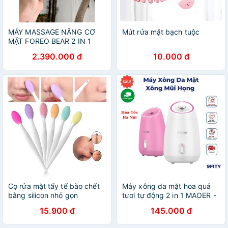
MÁY MASSAGE NÂNG CƠ
Mút rửa mặt bạch tuộc
MẶT FOREO BEAR 2 IN 1
2.390.000 đ
10.000 đ
Cọ rửa mặt tẩy tế bào chết
Máy xông da mặt hoa quả
bằng silicon nhỏ gọn
tươi tự động 2 in 1 MAOER -
Máy xông hơi mặt thảo dược
15.900 đ
145.000 đ
chính hãng chất lượng