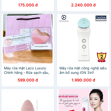
Sạch Sâu Da, Nâng Cơ Mặt,
VisaPure Advanced SC5340
175.000 đ
2.240.000 đ
Sáng Da, Trẻ Hóa Làn Da -
Máy Rửa Mặt Chính hãng
VinBuy
Máy rửa mặt Laco Luxury
Máy rửa mặt công nghệ siêu
Chính hãng - Rửa sạch sâu,
âm bổ sung ION 3in1
mát xa, nâng cơ
Nanotime F62
599.000 đ
1.990.000 đ