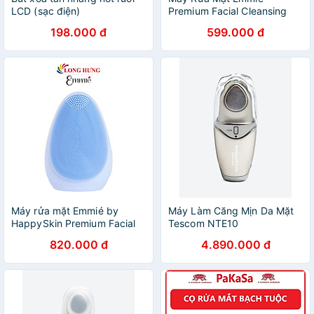
LCD (sạc điện)
Premium Facial Cleansing
Brush Sonic Extra Chống
198.000 đ
599.000 đ
Nước Làm Sạch Sâu - Hàng
Chính Hãng
Máy rửa mặt Emmié by
Máy Làm Căng Mịn Da Mặt
HappySkin Premium Facial
Tescom NTE10
Cleansing Brush - Hàng
820.000 đ
4.890.000 đ
chính hãng