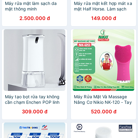
Máy rửa mặt làm sạch da
Máy rửa mặt kết hợp mát xa
mặt thông minh
mặt Half Horse. Làm sạch
STIMUBRUSH Smart Facial
sâu hơn và tăng cường tuần
2.500.000 đ
149.000 đ
Cleansing của Ds
hoàn máu giúp da sáng đẹp
Laboratories Mỹ
tự nhiên. Hàng chính hãng
Máy tạo bọt rửa tay không
Máy Rửa Mặt Và Massage
cần chạm Enchen POP linh
Nâng Cơ Nikio NK-120 - Tay
hoạt cho nhà tắm
Cầm Dài Dễ Rửa Sạch Bụi
309.000 đ
520.000 đ
Bẩn Hơn - Sóng Siêu Âm
Giúp Làm Sạch Sâu Da, Mát
Xa Thư Giãn, Trẻ Hóa Làn
Da, Chống Nước IPX7, Siêu
Nhỏ Gọn - Phù Hợp Mọi Loại