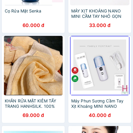
Cọ Rửa Mặt Senka
MÁY XỊT KHOÁNG NANO
MINI CẦM TAY NHỎ GỌN
TIỆN LỢI
60.000 đ
33.000 đ
KHĂN RỬA MẶT KIÊM TẨY
Máy Phun Sương Cầm Tay
TRANG HANHSILK. 100%
Xịt Khoáng MINI NANO
SỢI TƠ TẰM, DÙNG TỐT
Chính Hãng - Bản Full Phụ
69.000 đ
40.000 đ
CHO CẢ TRẺ NHỎ
Kiện Cáp Sạc - Cấp Ẩm
Dưỡng Da Bổ Sung Khoáng
{H}