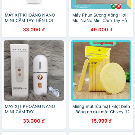
MÁY XỊT KHOÁNG NANO
Máy Phun Sương Xông Hơi
MINI CẦM TAY TIỆN LỢI
Mũi NaNo Mini Cầm Tay Hỗ
Trợ Dưỡng Da Cấp Nước Tối
33.000 đ
49.000 đ
Đa
MÁY XỊT KHOÁNG NANO
Miếng mút rửa mặt -Bọt biển
MINI CẦM TAY
- Bông nở rửa mặt Chivey 12
miếng
33.000 đ
15.999 đ