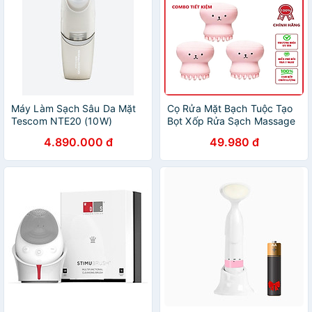
Máy Làm Sạch Sâu Da Mặt
Cọ Rửa Mặt Bạch Tuộc Tạo
Tescom NTE20 (10W)
Bọt Xốp Rửa Sạch Massage
Lỗ Chân Lông Tẩy Tế Bào
4.890.000 đ
49.980 đ
Chết - Hàng chính hãng