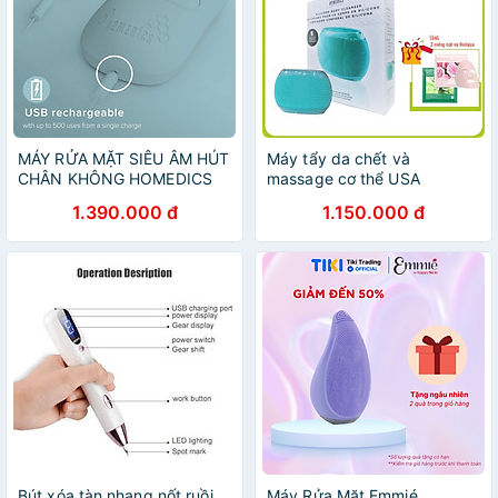
MÁY RỬA MẶT SIÊU ÂM HÚT
Máy tẩy da chết và
CHÂN KHÔNG HOMEDICS
massage cơ thể USA
FAC-350
Silicone kháng khuẩn, công
1.390.000 đ
1.150.000 đ
nghệ siêu âm HoMedics
BDY-300 nhập khẩu USA
Bút xóa tàn nhang nốt ruồi
Máy Rửa Mặt Emmié