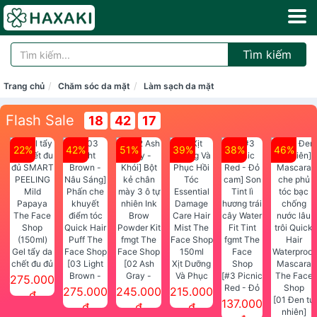
Tìm kiếm
Trang chủ
Chăm sóc da mặt
Làm sạch da mặt
Flash Sale
18
42
16
22%
42%
51%
39%
38%
46%
Gel tẩy da
chết đu đủ
[03 Light
[02 Ash
Xịt Dưỡng
SMART
Brown -
Gray -
Và Phục
[#3 Picnic
275.000
PEELING
Nâu Sáng]
Khói] Bột
Hồi Tóc
Red - Đỏ
275.000
245.000
215.000
đ
Mild
Phấn che
kẻ chân
Essential
cam] Son
[01 Đen tự
137.000
đ
đ
đ
Papaya
khuyết
mày 3 ô tự
Damage
Tint lì
nhiên]