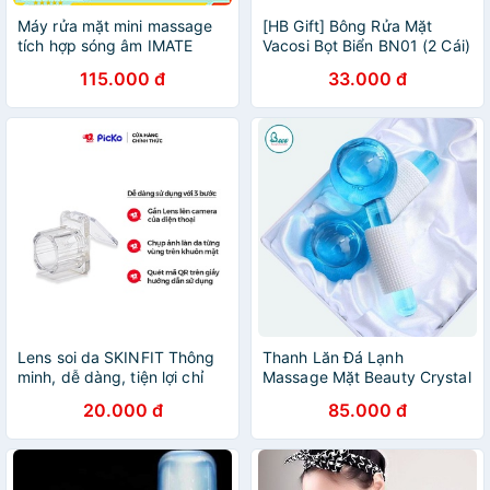
Máy rửa mặt mini massage
[HB Gift] Bông Rửa Mặt
tích hợp sóng âm IMATE
Vacosi Bọt Biển BN01 (2 Cái)
M1010
115.000 đ
33.000 đ
Lens soi da SKINFIT Thông
Thanh Lăn Đá Lạnh
minh, dễ dàng, tiện lợi chỉ
Massage Mặt Beauty Crystal
sau vài bước đơn giản bạn
Ball [BC1339]
20.000 đ
85.000 đ
có thể biết tình trang da của
mình