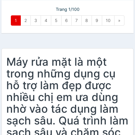
Trang 1/100
1
2
3
4
5
6
7
8
9
10
»
Máy rửa mặt là một
trong những dụng cụ
hỗ trợ làm đẹp được
nhiều chị em ưa dùng
nhờ vào tác dụng làm
sạch sâu. Quá trình làm
sạch sâu và chăm sóc