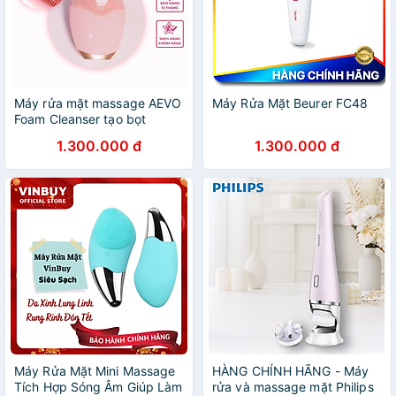
Máy rửa mặt massage AEVO
Máy Rửa Mặt Beurer FC48
Foam Cleanser tạo bọt
nhanh giúp làm sạch sâu,
1.300.000 đ
1.300.000 đ
thông thoáng lỗ chân lông,
giảm mụn
Máy Rửa Mặt Mini Massage
HÀNG CHÍNH HÃNG - Máy
Tích Hợp Sóng Âm Giúp Làm
rửa và massage mặt Philips