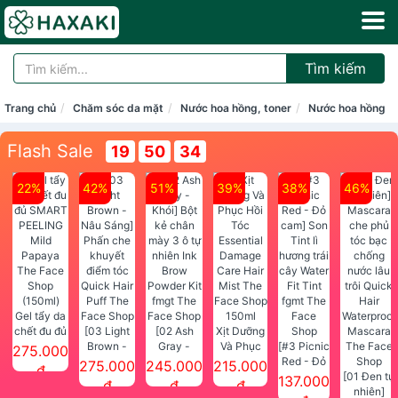
Tìm kiếm
Trang chủ
Chăm sóc da mặt
Nước hoa hồng, toner
Nước hoa hồng
Flash Sale
19
50
34
22%
42%
51%
39%
38%
46%
Gel tẩy da
chết đu đủ
[03 Light
[02 Ash
Xịt Dưỡng
SMART
Brown -
Gray -
Và Phục
[#3 Picnic
275.000
PEELING
Nâu Sáng]
Khói] Bột
Hồi Tóc
Red - Đỏ
275.000
245.000
215.000
đ
Mild
Phấn che
kẻ chân
Essential
cam] Son
[01 Đen tự
137.000
đ
đ
đ
Papaya
khuyết
mày 3 ô tự
Damage
Tint lì
nhiên]