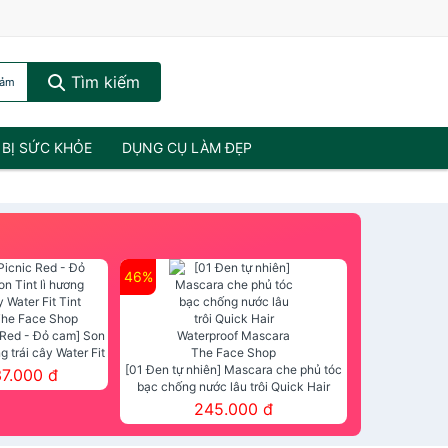
Tìm kiếm
cảm
 BỊ SỨC KHỎE
DỤNG CỤ LÀM ĐẸP
46%
 Red - Đỏ cam] Son
ng trái cây Water Fit
mt The Face Shop
[01 Đen tự nhiên] Mascara che phủ tóc
37.000 đ
bạc chống nước lâu trôi Quick Hair
Waterproof Mascara The Face Shop
245.000 đ