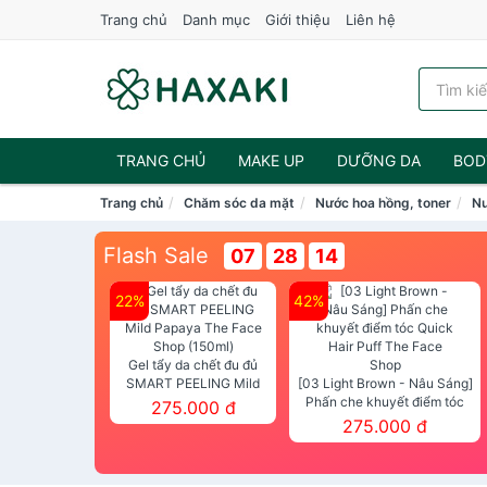
Trang chủ
Danh mục
Giới thiệu
Liên hệ
TRANG CHỦ
MAKE UP
DƯỠNG DA
BOD
Trang chủ
Chăm sóc da mặt
Nước hoa hồng, toner
Nư
NƯỚC HOA
Flash Sale
07
28
13
22%
42%
Gel tẩy da chết đu đủ
SMART PEELING Mild
[03 Light Brown - Nâu Sáng]
Papaya The Face Shop
Phấn che khuyết điểm tóc
275.000 đ
(150ml)
Quick Hair Puff The Face Shop
275.000 đ