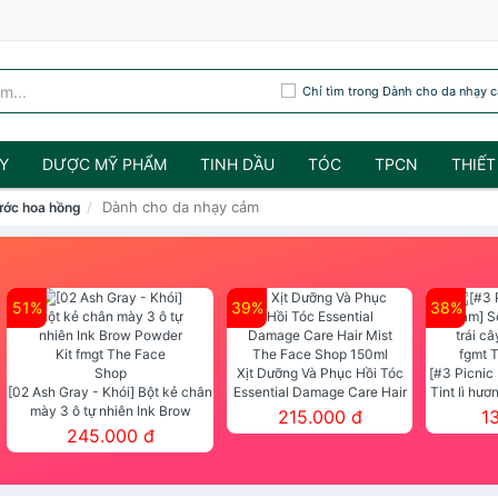
Chỉ tìm trong Dành cho da nhạy 
Y
DƯỢC MỸ PHẨM
TINH DẦU
TÓC
TPCN
THIẾT
Dành cho da nhạy cảm
ớc hoa hồng
51%
39%
38%
Xịt Dưỡng Và Phục Hồi Tóc
[#3 Picnic
[02 Ash Gray - Khói] Bột kẻ chân
Essential Damage Care Hair
Tint lì hươ
mày 3 ô tự nhiên Ink Brow
Mist The Face Shop 150ml
Tint fg
215.000 đ
1
Powder Kit fmgt The Face Shop
245.000 đ