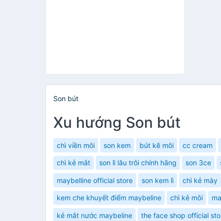
Son bút
Xu hướng Son bút
chì viền môi
son kem
bút kẽ môi
cc cream
chì kẻ mắt
son lì lâu trôi chính hãng
son 3ce
maybelline official store
son kem lì
chì kẻ mày
kem che khuyết điểm maybeline
chì kẻ môi
ma
kẻ mắt nước maybeline
the face shop official sto