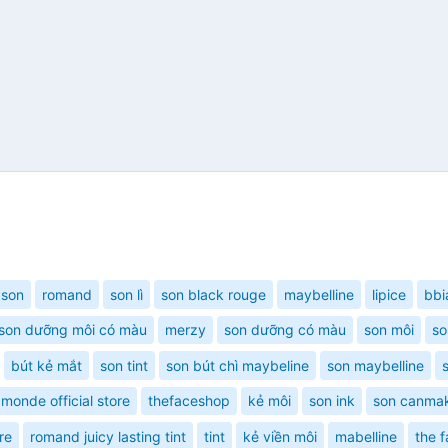
son
romand
son lì
son black rouge
maybelline
lipice
bbi
son dưỡng môi có màu
merzy
son dưỡng có màu
son môi
so
bút kẻ mắt
son tint
son bút chì maybeline
son maybelline
monde official store
thefaceshop
kẻ môi
son ink
son canma
re
romand juicy lasting tint
tint
kẻ viền môi
mabelline
the 