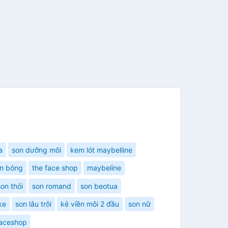
a
son dưỡng môi
kem lót maybelline
n bóng
the face shop
maybeline
son thỏi
son romand
son beotua
ke
son lâu trôi
kẻ viền môi 2 đầu
son nữ
faceshop