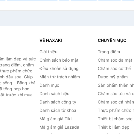
VỀ HAXAKI
CHUYÊN MỤC
Giới thiệu
Trang điểm
ẩm làm đẹp và sức
Chính sách bảo mật
Chăm sóc da mặt
trang điểm, chăm
Điều khoản sử dụng
Chăm sóc cơ thể
, thực phẩm chức
inh dầu spa. Giúp
Miễn trừ trách nhiệm
Dược mỹ phẩm
c sống... Bằng khả
Danh mục
Sản phẩm thiên nh
đã tổng hợp hơn
Danh sách hiệu
Chăm sóc tóc và 
ất trước khi mua.
Danh sách công ty
Chăm sóc cá nhân
Danh sách từ khóa
Thực phẩm chức 
Mã giảm giá Tiki
Thiết bị chăm sóc
Mã giảm giá Lazada
Thiết bị làm đẹp