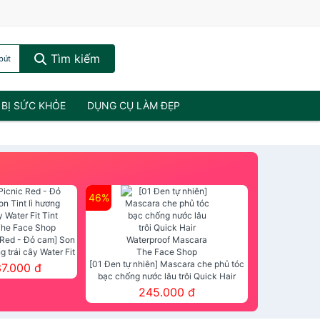
Tìm kiếm
bút
 BỊ SỨC KHỎE
DỤNG CỤ LÀM ĐẸP
46%
 Red - Đỏ cam] Son
ng trái cây Water Fit
mt The Face Shop
[01 Đen tự nhiên] Mascara che phủ tóc
37.000 đ
bạc chống nước lâu trôi Quick Hair
Waterproof Mascara The Face Shop
245.000 đ