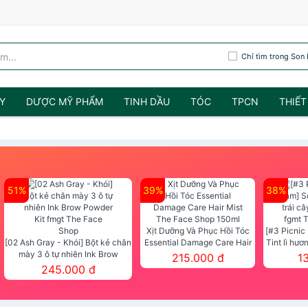
Chỉ tìm trong Son 
Y
DƯỢC MỸ PHẨM
TINH DẦU
TÓC
TPCN
THIẾT
51%
39%
38%
Xịt Dưỡng Và Phục Hồi Tóc
[#3 Picnic
[02 Ash Gray - Khói] Bột kẻ chân
Essential Damage Care Hair
Tint lì hươ
mày 3 ô tự nhiên Ink Brow
Mist The Face Shop 150ml
Tint fg
215.000 đ
1
Powder Kit fmgt The Face Shop
245.000 đ