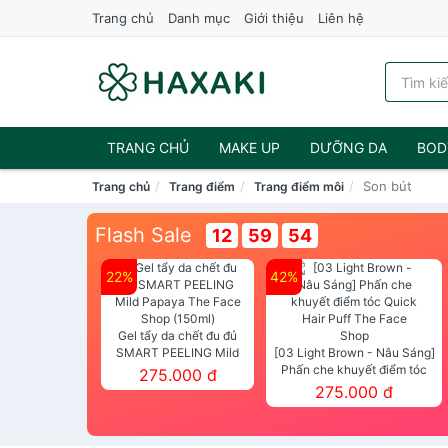
Trang chủ
Danh mục
Giới thiệu
Liên hệ
TRANG CHỦ
MAKE UP
DƯỠNG DA
BOD
Son bút
Trang chủ
Trang điểm
Trang điểm môi
NƯỚC HOA
Flash Sale
12
59
54
22%
42%
Gel tẩy da chết đu đủ
SMART PEELING Mild
[03 Light Brown - Nâu Sáng]
Papaya The Face Shop
Phấn che khuyết điểm tóc
275.000 đ
(150ml)
Quick Hair Puff The Face Shop
275.000 đ