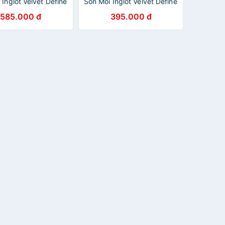
 Inglot Velvet Define
Son Môi Inglot Velvet Define
il (1.6G)
Lip Pencil 1.6g
585.000 đ
395.000 đ