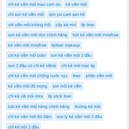
chì kẻ viền môi mau cam do
kẻ viền môi
chì son kẻ viền môi
son ysl cam san hô
chì viền môi không trôi
cây kẻ moi
lip liner
son kẻ viền môi dior chính hãng
bút kẻ viền môi innisfree
kẻ viền môi innisfree
lipliner makeup
chì kẻ viền môi bobi
son kẻ viền môi 2 đầu
son 2 đầu có chì kẻ viềnb
chì kẻ môi mac lip
chì kẻ viền môi chống nước nyx
liner
phần viền môi
kẻ viền môi đỏ mọng
son môi kẻ viền
chì kẻ viê môi mira
lip stick liner
bút kẻ viền môi hàng chính hãng
đường kẻ môi
chì kẻ viền môi đỏ đậm
son ly kẻ viền môi 2 đầu
chì kẻ môi 2 đầu