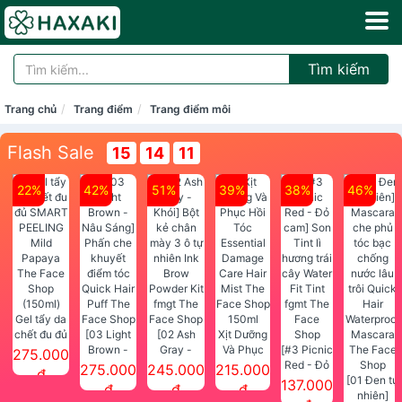
Tìm kiếm
Trang chủ
Trang điểm
Trang điểm môi
Flash Sale
15
14
10
22%
42%
51%
39%
38%
46%
Gel tẩy da
chết đu đủ
[03 Light
[02 Ash
Xịt Dưỡng
SMART
Brown -
Gray -
Và Phục
[#3 Picnic
275.000
PEELING
Nâu Sáng]
Khói] Bột
Hồi Tóc
Red - Đỏ
275.000
245.000
215.000
đ
Mild
Phấn che
kẻ chân
Essential
cam] Son
[01 Đen tự
137.000
đ
đ
đ
Papaya
khuyết
mày 3 ô tự
Damage
Tint lì
nhiên]