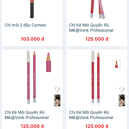
Chì môi 2 đầu Camelo
Chì Kẻ Môi Quyến Rũ
Mik@Vonk Professional
Lipliner Pencil Hàn Quốc #10
103.000 đ
125.000 đ
Màu đỏ tự nhiên
Chì Kẻ Môi Quyến Rũ
Chì Kẻ Môi Quyến Rũ
Mik@Vonk Professional
Mik@Vonk Professional
Lipliner Pencil Hàn Quốc
Lipliner Pencil Hàn Quốc
125.000 đ
125.000 đ
#05 Màu hồng tặng kèm
#09 Màu đỏ tặng kèm móc