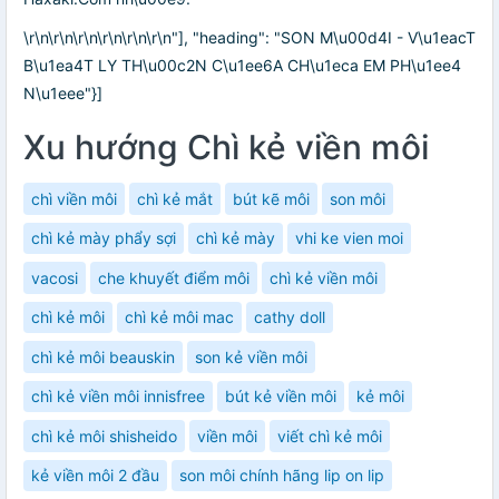
\r\n\r\n\r\n\r\n\r\n\r\n"], "heading": "SON M\u00d4I - V\u1eacT
B\u1ea4T LY TH\u00c2N C\u1ee6A CH\u1eca EM PH\u1ee4
N\u1eee"}]
Xu hướng Chì kẻ viền môi
chì viền môi
chì kẻ mắt
bút kẽ môi
son môi
chì kẻ mày phẩy sợi
chì kẻ mày
vhi ke vien moi
vacosi
che khuyết điểm môi
chì kẻ viền môi
chì kẻ môi
chì kẻ môi mac
cathy doll
chì kẻ môi beauskin
son kẻ viền môi
chì kẻ viền môi innisfree
bút kẻ viền môi
kẻ môi
chì kẻ môi shisheido
viền môi
viết chì kẻ môi
kẻ viền môi 2 đầu
son môi chính hãng lip on lip