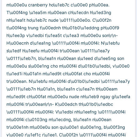
m\u00e0u cranberry ho\u1eb7c c\u00e0 ph\u00ea.
T\u00f4ng \u1ea5m n\u00ean ch\u1ecdn h\u1ed3ng
nh\u1ea1t ho\u1eb7c nude \u0111\u00e0o. C\u00f2n
t\u00f4ng trung t\u00ednh th\u01b0\u1eddng ph\u00f9
h\u1ee3p v\u1edbi t\u1ea5t c\u1ea3 m\u00e0u son\r\n-
H\u00ecnh d\u1ea1ng \u0111\u00f4i m\u00f4i: N\u1ebfu
s\u1edf h\u1eefu m\u00f4i tr\u00ean \u0111\u1ea7y
\u0111\u1eb7n, b\u1ea1n n\u00ean s\u1eed d\u1ee5ng son
m\u00e0u s\u00e1ng cho m\u00f4i d\u01b0\u1edbi, v\u00e0
t\u1ed1i h\u01a1n m\u1ed9t ch\u00fat cho m\u00f4i
tr\u00ean. N\u1ebfu m\u00f4i d\u01b0\u1edbi \u0111\u1ea7y
\u0111\u1eb7n h\u01a1n, b\u1ea1n c\u1ea7n th\u00eam
m\u1ed9t ch\u00fat m\u00e0u nude nh\u1eb9 ngay gi\u1eefa
m\u00f4i tr\u00ean\r\n- K\u00edch th\u01b0\u1edbc
\u0111\u00f4i m\u00f4i: V\u1edbi nh\u1eefng \u0111\u00f4i
m\u00f4i c\u0103ng m\u1ecdng, b\u1ea1n n\u00ean
tr\u00e1nh m\u00e0u son qu\u00e1 s\u00e1ng, b\u00f3ng
v\u00e0 r\u1ef1c r\u1ee1. C\u00f2n \u0111\u00f4i m\u00f4i