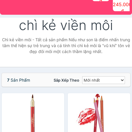
đ
The Face
điểm tóc
nhiên Ink
Care Hair
hương trái
Mascara
245.000
Shop
Quick Hair
Brow
Mist The
cây Water
che phủ
đ
(150ml)
Puff The
Powder Kit
Face Shop
Fit Tint
tóc bạc
Face Shop
fmgt The
150ml
fgmt The
chống
chì kẻ viền môi
Face Shop
Face
nước lâu
Shop
trôi Quick
Hair
Waterproof
Chì kẻ viền môi - Tất cả sản phẩm Nếu như son là điểm nhấn trung
Mascara
tâm thể hiện sự trẻ trung và cá tính thì chì kẻ môi là “vũ khí” tôn vẻ
The Face
đẹp đôi môi một cách thầm lặng nhất.
Shop
7
Sản Phẩm
Sắp Xếp Theo