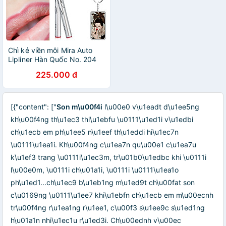
Chì kẻ viền môi Mira Auto
Lipliner Hàn Quốc No. 204
tặng kèm móc khoá
225.000 đ
[{"content": ["
Son m\u00f4i
l\u00e0 v\u1eadt d\u1ee5ng
kh\u00f4ng th\u1ec3 thi\u1ebfu \u0111\u1ed1i v\u1edbi
ch\u1ecb em ph\u1ee5 n\u1eef th\u1eddi hi\u1ec7n
\u0111\u1ea1i. Kh\u00f4ng c\u1ea7n qu\u00e1 c\u1ea7u
k\u1ef3 trang \u0111i\u1ec3m, tr\u01b0\u1edbc khi \u0111i
l\u00e0m, \u0111i ch\u01a1i, \u0111i \u0111\u1ea1o
ph\u1ed1...ch\u1ec9 b\u1eb1ng m\u1ed9t ch\u00fat son
c\u0169ng \u0111\u1ee7 khi\u1ebfn ch\u1ecb em m\u00ecnh
tr\u00f4ng r\u1ea1ng r\u1ee1, c\u00f3 s\u1ee9c s\u1ed1ng
h\u01a1n nhi\u1ec1u r\u1ed3i. Ch\u00ednh v\u00ec