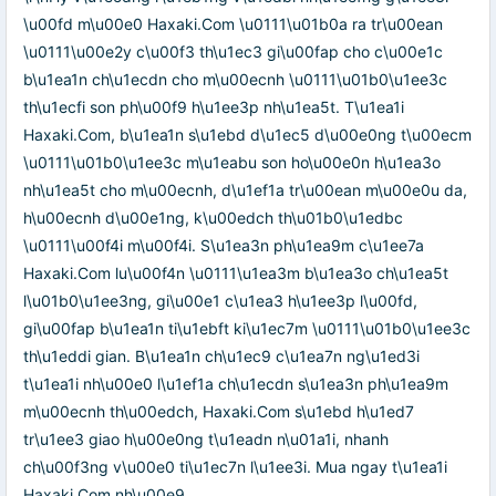
\u00fd m\u00e0 Haxaki.Com \u0111\u01b0a ra tr\u00ean
\u0111\u00e2y c\u00f3 th\u1ec3 gi\u00fap cho c\u00e1c
b\u1ea1n ch\u1ecdn cho m\u00ecnh \u0111\u01b0\u1ee3c
th\u1ecfi son ph\u00f9 h\u1ee3p nh\u1ea5t. T\u1ea1i
Haxaki.Com, b\u1ea1n s\u1ebd d\u1ec5 d\u00e0ng t\u00ecm
\u0111\u01b0\u1ee3c m\u1eabu son ho\u00e0n h\u1ea3o
nh\u1ea5t cho m\u00ecnh, d\u1ef1a tr\u00ean m\u00e0u da,
h\u00ecnh d\u00e1ng, k\u00edch th\u01b0\u1edbc
\u0111\u00f4i m\u00f4i. S\u1ea3n ph\u1ea9m c\u1ee7a
Haxaki.Com lu\u00f4n \u0111\u1ea3m b\u1ea3o ch\u1ea5t
l\u01b0\u1ee3ng, gi\u00e1 c\u1ea3 h\u1ee3p l\u00fd,
gi\u00fap b\u1ea1n ti\u1ebft ki\u1ec7m \u0111\u01b0\u1ee3c
th\u1eddi gian. B\u1ea1n ch\u1ec9 c\u1ea7n ng\u1ed3i
t\u1ea1i nh\u00e0 l\u1ef1a ch\u1ecdn s\u1ea3n ph\u1ea9m
m\u00ecnh th\u00edch, Haxaki.Com s\u1ebd h\u1ed7
tr\u1ee3 giao h\u00e0ng t\u1eadn n\u01a1i, nhanh
ch\u00f3ng v\u00e0 ti\u1ec7n l\u1ee3i. Mua ngay t\u1ea1i
Haxaki.Com nh\u00e9.