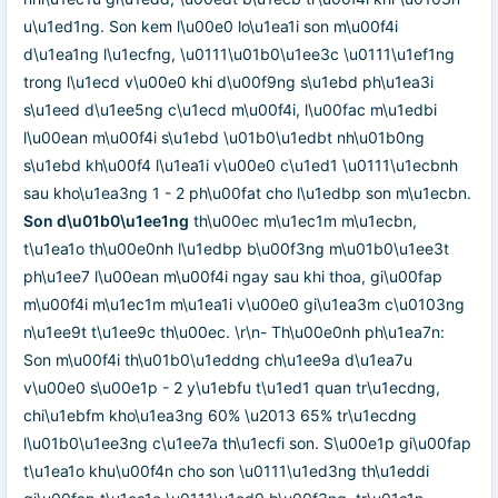
u\u1ed1ng. Son kem l\u00e0 lo\u1ea1i son m\u00f4i
d\u1ea1ng l\u1ecfng, \u0111\u01b0\u1ee3c \u0111\u1ef1ng
trong l\u1ecd v\u00e0 khi d\u00f9ng s\u1ebd ph\u1ea3i
s\u1eed d\u1ee5ng c\u1ecd m\u00f4i, l\u00fac m\u1edbi
l\u00ean m\u00f4i s\u1ebd \u01b0\u1edbt nh\u01b0ng
s\u1ebd kh\u00f4 l\u1ea1i v\u00e0 c\u1ed1 \u0111\u1ecbnh
sau kho\u1ea3ng 1 - 2 ph\u00fat cho l\u1edbp son m\u1ecbn.
Son d\u01b0\u1ee1ng
th\u00ec m\u1ec1m m\u1ecbn,
t\u1ea1o th\u00e0nh l\u1edbp b\u00f3ng m\u01b0\u1ee3t
ph\u1ee7 l\u00ean m\u00f4i ngay sau khi thoa, gi\u00fap
m\u00f4i m\u1ec1m m\u1ea1i v\u00e0 gi\u1ea3m c\u0103ng
n\u1ee9t t\u1ee9c th\u00ec. \r\n- Th\u00e0nh ph\u1ea7n:
Son m\u00f4i th\u01b0\u1eddng ch\u1ee9a d\u1ea7u
v\u00e0 s\u00e1p - 2 y\u1ebfu t\u1ed1 quan tr\u1ecdng,
chi\u1ebfm kho\u1ea3ng 60% \u2013 65% tr\u1ecdng
l\u01b0\u1ee3ng c\u1ee7a th\u1ecfi son. S\u00e1p gi\u00fap
t\u1ea1o khu\u00f4n cho son \u0111\u1ed3ng th\u1eddi