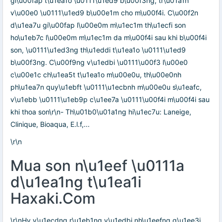
gi\u00fap t\u1ea1o \u0111\u1ed9 b\u00f3ng, tr\u01a1n
v\u00e0 \u0111\u1ed9 b\u00e1m cho m\u00f4i. C\u00f2n
d\u1ea7u gi\u00fap l\u00e0m m\u1ec1m th\u1ecfi son
ho\u1eb7c l\u00e0m m\u1ec1m da m\u00f4i sau khi b\u00f4i
son, \u0111\u1ed3ng th\u1eddi t\u1ea1o \u0111\u1ed9
b\u00f3ng. C\u00f9ng v\u1edbi \u0111\u00f3 l\u00e0
c\u00e1c ch\u1ea5t t\u1ea1o m\u00e0u, th\u00e0nh
ph\u1ea7n quy\u1ebft \u0111\u1ecbnh m\u00e0u s\u1eafc,
v\u1ebb \u0111\u1eb9p c\u1ee7a \u0111\u00f4i m\u00f4i sau
khi thoa son\r\n- Th\u01b0\u01a1ng hi\u1ec7u: Laneige,
Clinique, Bioaqua, E.l.f,...
\r\n
Mua son n\u1eef \u0111a
d\u1ea1ng t\u1ea1i
Haxaki.Com
\r\nHy v\u1ecdng r\u1eb1ng v\u1edbi nh\u1eefng g\u1ee3i