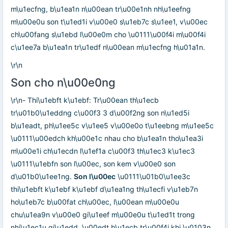
m\u1ecfng, b\u1ea1n n\u00ean tr\u00e1nh nh\u1eefng
m\u00e0u son t\u1ed1i v\u00e0 s\u1eb7c s\u1ee1, v\u00ec
ch\u00fang s\u1ebd l\u00e0m cho \u0111\u00f4i m\u00f4i
c\u1ee7a b\u1ea1n tr\u1edf n\u00ean m\u1ecfng h\u01a1n.
\r\n
Son cho n\u00e0ng
\r\n- Thi\u1ebft k\u1ebf: Tr\u00ean th\u1ecb
tr\u01b0\u1eddng c\u00f3 3 d\u00f2ng son n\u1ed5i
b\u1eadt, ph\u1ee5c v\u1ee5 v\u00e0o t\u1eebng m\u1ee5c
\u0111\u00edch kh\u00e1c nhau cho b\u1ea1n tho\u1ea3i
m\u00e1i ch\u1ecdn l\u1ef1a c\u00f3 th\u1ec3 k\u1ec3
\u0111\u1ebfn son l\u00ec, son kem v\u00e0 son
d\u01b0\u1ee1ng.
Son l\u00ec
\u0111\u01b0\u1ee3c
thi\u1ebft k\u1ebf k\u1ebf d\u1ea1ng th\u1ecfi v\u1eb7n
ho\u1eb7c b\u00fat ch\u00ec, l\u00ean m\u00e0u
chu\u1ea9n v\u00e0 gi\u1eef m\u00e0u t\u1ed1t trong
nhi\u1ec1u gi\u1edd, \u00edt b\u1ecb tr\u00f4i khi \u0103n