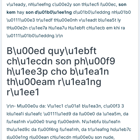
v\u1eady, nh\u1eefng c\u00e2y son th\u1ecfi l\u00ec,
son
kem
hay
son d\u01b0\u1ee1ng
d\u01b0\u1eddng nh\u01b0
\u0111\u00e3 tr\u1edf th\u00e0nh v\u1eadt b\u1ea5t ly
th\u00e2n c\u1ee7a h\u1ea7u h\u1ebft ch\u1ecb em khi ra
\u0111\u01b0\u1eddng.\r\n
B\u00ed quy\u1ebft
ch\u1ecdn son ph\u00f9
h\u1ee3p cho b\u1ea1n
th\u00eam r\u1ea1ng
r\u1ee1
\r\n- M\u00e0u da: V\u1ec1 c\u01a1 b\u1ea3n, c\u00f3 3
lo\u1ea1i s\u1eafc \u0111\u1ed9 da l\u00e0 da \u1ea5m, da
l\u1ea1nh v\u00e0 trung t\u00ednh. N\u1ebfu b\u1ea1n
thu\u1ed9c da t\u00f4ng l\u1ea1nh, da tr\u1eafng ho\u1eb7c
s\u00e1ng n\u00ean ch\u1ecdn m\u00e0u son nude,