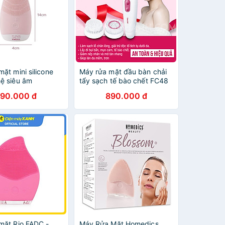
ặt mini silicone
Máy rửa mặt đầu bàn chải
ệ siêu âm
tẩy sạch tế bào chết FC48
s FAC-001-EU
- BEURER
90.000 đ
890.000 đ
nh hãng
mặt Rio FADC -
Máy Rửa Mặt Homedics