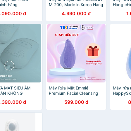
ính hãng
M-200, Made in Korea Hàng
Hàng chí
chính hãng
1.090.000 đ
4.990.000 đ
1
A MẶT SIÊU ÂM
Máy Rửa Mặt Emmié
Máy rửa 
HÂN KHÔNG
Premium Facial Cleansing
HappySki
CS FAC-350
Brush Sonic Extra Chống
Cleansin
1.390.000 đ
599.000 đ
8
Nước Làm Sạch Sâu - Hàng
chính hã
Chính Hãng