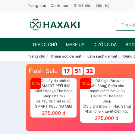
Trang chủ
Danh mục
Giới thiệu
Liên hệ
TRANG CHỦ
MAKE UP
DƯỠNG DA
BOD
Trang chủ
Chăm sóc da mặt
Làm sạch da mặt
Dụng 
NƯỚC HOA
Flash Sale
17
51
31
22%
42%
Gel tẩy da chết đu đủ
SMART PEELING Mild
[03 Light Brown - Nâu Sáng]
Papaya The Face Shop
Phấn che khuyết điểm tóc
275.000 đ
(150ml)
Quick Hair Puff The Face Shop
275.000 đ