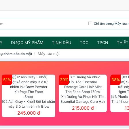
Chỉ tìm trong Máy rửa 
Y
DƯỢC MỸ PHẨM
TINH DẦU
TÓC
TPCN
THIẾT
Máy rửa mặt
cụ chăm sóc da mặt
51%
39%
38%
Xịt Dưỡng Và Phục Hồi Tóc
[#3 Picnic
[02 Ash Gray - Khói] Bột kẻ chân
Essential Damage Care Hair
Tint lì hươ
mày 3 ô tự nhiên Ink Brow
Mist The Face Shop 150ml
Tint fg
215.000 đ
1
Powder Kit fmgt The Face Shop
245.000 đ