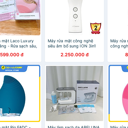
 mặt Laco Luxury
Máy rửa mặt công nghệ
Máy rửa m
ãng - Rửa sạch sâu,
siêu âm bổ sung ION 3in1
công ngh
 nâng cơ
Nanotime F62
HoMedic
599.000 đ
2.250.000 đ
8
Hàng chí
 mặt Rio FADC -
Máy làm sạch da ABELUNA
Máy rửa 