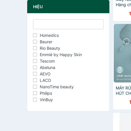
Hàng ch
HIỆU
Homedics
Beurer
Rio Beauty
Emmié by Happy Skin
Tescom
Abeluna
AEVO
LACO
NanoTime beauty
MÁY RỬ
Philips
HÚT C
HOMEDI
VinBuy