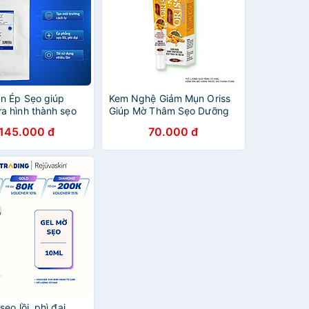
n Ép Sẹo giúp
Kem Nghệ Giảm Mụn Oriss
a hình thành sẹo
Giúp Mờ Thâm Sẹo Dưỡng
 thương mới đồng
Ẩm Sáng Da 20g
.145.000 đ
70.000 đ
Xẹp Sẹo Lồi / Phì
vaskin Scar FX
sẹo lồi, phì đại