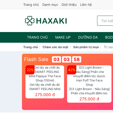
Trang chủ
Danh mục
Giới thiệu
Liên hệ
TRANG CHỦ
MAKE UP
DƯỠNG DA
BOD
Trị sẹ
Trang chủ
Chăm sóc da mặt
Sản phẩm trị mụn
NƯỚC HOA
Flash Sale
03
03
57
22%
42%
Gel tẩy da chết đu đủ
SMART PEELING Mild
[03 Light Brown - Nâu Sáng]
Papaya The Face Shop
Phấn che khuyết điểm tóc
275.000 đ
(150ml)
Quick Hair Puff The Face Shop
275.000 đ