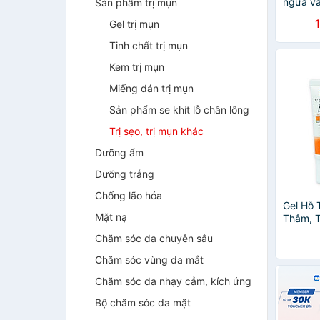
ngừa và 
Sản phẩm trị mụn
Advasil
Gel trị mụn
Tinh chất trị mụn
Kem trị mụn
Miếng dán trị mụn
Sản phẩm se khít lỗ chân lông
Trị sẹo, trị mụn khác
Dưỡng ẩm
Dưỡng trắng
Chống lão hóa
Gel Hỗ 
Mặt nạ
Thâm, T
Se Gel 
Chăm sóc da chuyên sâu
Chăm sóc vùng da mắt
Chăm sóc da nhạy cảm, kích ứng
Bộ chăm sóc da mặt