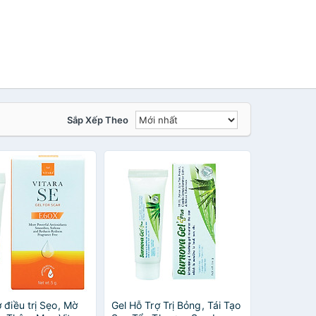
Sắp Xếp Theo
ợ điều trị Sẹo, Mờ
Gel Hỗ Trợ Trị Bỏng, Tái Tạo