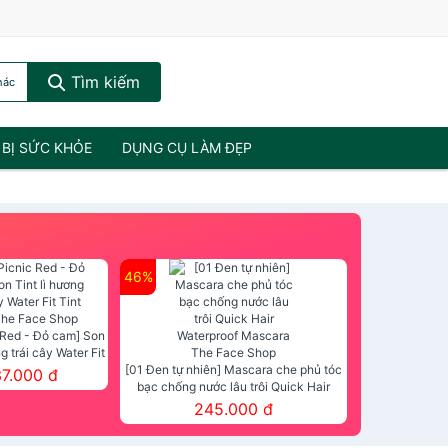
Tìm kiếm
hác
 BỊ SỨC KHỎE
DỤNG CỤ LÀM ĐẸP
46%
 Red - Đỏ cam] Son
ng trái cây Water Fit
mt The Face Shop
[01 Đen tự nhiên] Mascara che phủ tóc
37.000 đ
bạc chống nước lâu trôi Quick Hair
Waterproof Mascara The Face Shop
245.000 đ