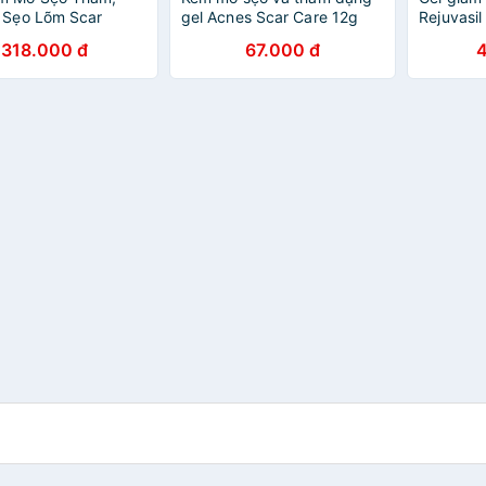
 Sẹo Lõm Scar
gel Acnes Scar Care 12g
Rejuvasil
que của Rejuvaskin -
318.000 đ
67.000 đ
iệu hỗ trợ trị sẹo