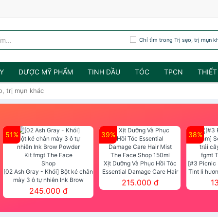
Chỉ tìm trong Trị sẹo, trị mụn k
Y
DƯỢC MỸ PHẨM
TINH DẦU
TÓC
TPCN
THIẾT
o, trị mụn khác
51%
39%
38%
Xịt Dưỡng Và Phục Hồi Tóc
[#3 Picnic
[02 Ash Gray - Khói] Bột kẻ chân
Essential Damage Care Hair
Tint lì hươ
mày 3 ô tự nhiên Ink Brow
Mist The Face Shop 150ml
Tint fg
215.000 đ
1
Powder Kit fmgt The Face Shop
245.000 đ