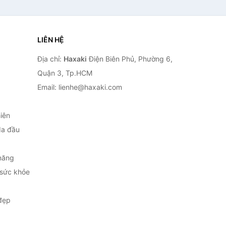
LIÊN HỆ
Địa chỉ:
Haxaki
Điện Biên Phủ, Phường 6,
Quận 3, Tp.HCM
Email: lienhe@haxaki.com
iên
da đầu
năng
 sức khỏe
đẹp