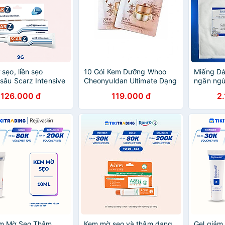
sẹo, liền sẹo
10 Gói Kem Dưỡng Whoo
Miếng Dá
sâu Scarz Intensive
Cheonyuldan Ultimate Dạng
ngăn ngừ
( dạng gel)
gói 1ml
trên vết
126.000 đ
119.000 đ
2
thời làm 
Đại Reju
10x20cm
m Mờ Sẹo Thâm,
Kem mờ sẹo và thâm dạng
Gel giảm 