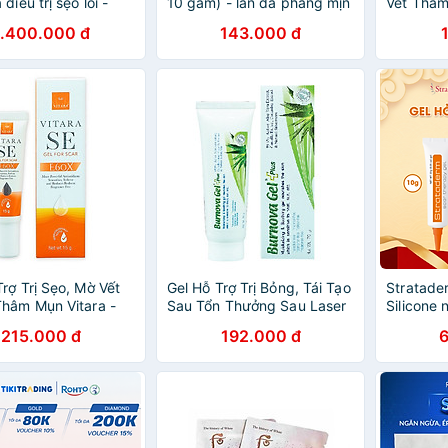
điều trị sẹo lồi -
10 gam) - làn da phẳng mịn
Vết Thâm
 Conform
,sạch sẹo lồi, sẹo lõm, sẹo
- Se Gel
1.400.000 đ
143.000 đ
thâm do mụn, sẹo lâu năm
Trợ Trị Sẹo, Mờ Vết
Gel Hỗ Trợ Trị Bỏng, Tái Tạo
Stratade
hâm Mụn Vitara -
Sau Tổn Thưởng Sau Laser
Silicone
- BER05 (15g)
Burnova Gel Plus - BER07
215.000 đ
192.000 đ
(70g)