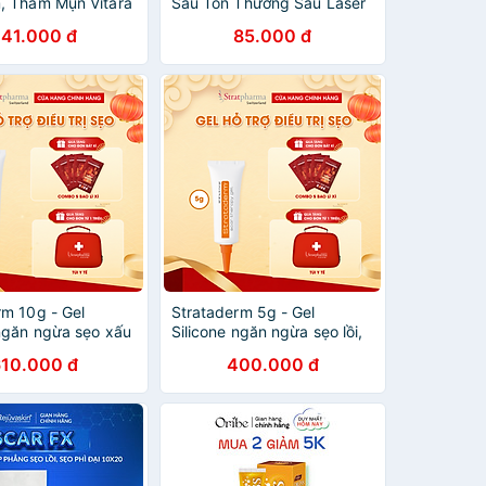
, Thâm Mụn Vitara
Sau Tổn Thương Sau Laser
 - BER04 (5g)
Burnova Gel Plus - BER06
141.000 đ
85.000 đ
(25g)
rm 10g - Gel
Strataderm 5g - Gel
 ngăn ngừa sẹo xấu
Silicone ngăn ngừa sẹo lồi,
sẹo xấu, sẹo lâu năm
610.000 đ
400.000 đ