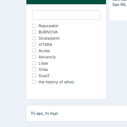
Sẹo Rỗ,
Estheti
thương h
Hoa Kỳ
Rejuvaskin
BURNOVA
Strataderm
VITARA
Acnes
Advancis
Lisse
Oriss
ScarZ
the history of whoo
Trị sẹo, trị mụn