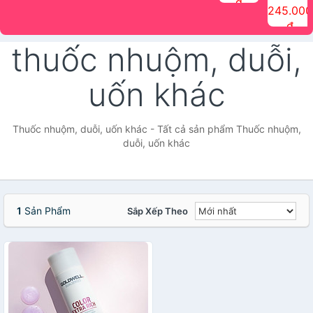
đ
The Face
điểm tóc
nhiên Ink
Care Hair
hương trái
Mascara
245.000
Shop
Quick Hair
Brow
Mist The
cây Water
che phủ
đ
(150ml)
Puff The
Powder Kit
Face Shop
Fit Tint
tóc bạc
Face Shop
fmgt The
150ml
fgmt The
chống
thuốc nhuộm, duỗi,
Face Shop
Face
nước lâu
Shop
trôi Quick
Hair
uốn khác
Waterproof
Mascara
The Face
Shop
Thuốc nhuộm, duỗi, uốn khác - Tất cả sản phẩm Thuốc nhuộm,
duỗi, uốn khác
1
Sản Phẩm
Sắp Xếp Theo