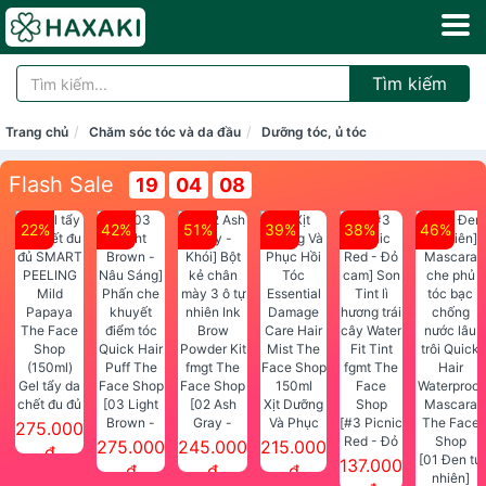
Tìm kiếm
Trang chủ
Chăm sóc tóc và da đầu
Dưỡng tóc, ủ tóc
Flash Sale
19
04
07
22%
42%
51%
39%
38%
46%
Gel tẩy da
chết đu đủ
[03 Light
[02 Ash
Xịt Dưỡng
SMART
Brown -
Gray -
Và Phục
[#3 Picnic
275.000
PEELING
Nâu Sáng]
Khói] Bột
Hồi Tóc
Red - Đỏ
275.000
245.000
215.000
đ
Mild
Phấn che
kẻ chân
Essential
cam] Son
[01 Đen tự
137.000
đ
đ
đ
Papaya
khuyết
mày 3 ô tự
Damage
Tint lì
nhiên]