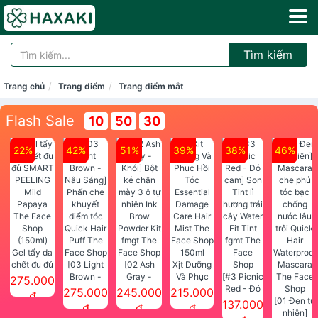
Tìm kiếm
Trang chủ
Trang điểm
Trang điểm mắt
Flash Sale
10
50
30
22%
42%
51%
39%
38%
46%
Gel tẩy da
chết đu đủ
[03 Light
[02 Ash
Xịt Dưỡng
SMART
Brown -
Gray -
Và Phục
[#3 Picnic
275.000
PEELING
Nâu Sáng]
Khói] Bột
Hồi Tóc
Red - Đỏ
275.000
245.000
215.000
đ
Mild
Phấn che
kẻ chân
Essential
cam] Son
[01 Đen tự
137.000
đ
đ
đ
Papaya
khuyết
mày 3 ô tự
Damage
Tint lì
nhiên]