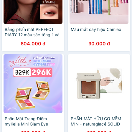
Bảng phấn mắt PERFECT
Màu mắt cây hiệu Camleo
DIARY 12 màu sắc tông lì và
ánh nhũ lấp lánh kèm cọ
604.000 đ
90.000 đ
trang điểm cao cấp 14g
Phấn Mắt Trang Điểm
PHẤN MẮT HỮU CƠ MỀM
myKella Mini Glam Eye
MỊN - naturaglacé SOLID
Palette Siêu Mịn
EYE COLOR