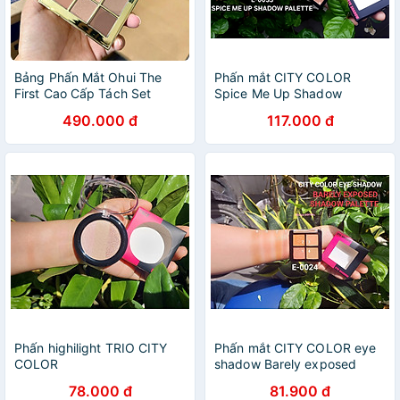
Bảng Phấn Mắt Ohui The
Phấn mắt CITY COLOR
First Cao Cấp Tách Set
Spice Me Up Shadow
Palette 9 ô.
490.000 đ
117.000 đ
Phấn highilight TRIO CITY
Phấn mắt CITY COLOR eye
COLOR
shadow Barely exposed
shadow palette 4 ô.
78.000 đ
81.900 đ