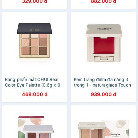
329.000 đ
882.000 đ
Bảng phấn mắt OHUI Real
Kem trang điểm đa năng 3
Color Eye Palette (0.6g x 9
trong 1 - naturaglacé Touch
ô)
On Colors
468.000 đ
939.000 đ