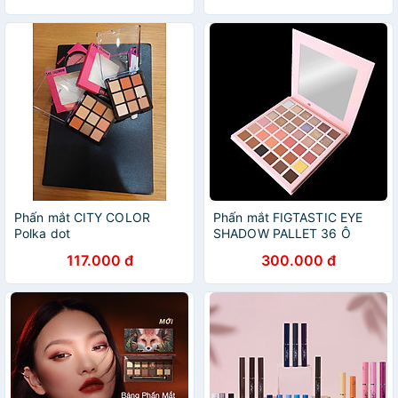
Phấn mắt CITY COLOR
Phấn mắt FIGTASTIC EYE
Polka dot
SHADOW PALLET 36 Ô
(Tăng 1 kem lót dạng gel
117.000 đ
300.000 đ
Mattifying Primer Matte
Finish trị giá 380.000)