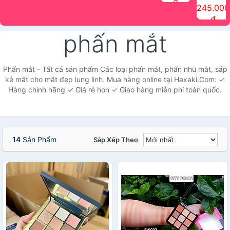
đ
The Face
điểm tóc
nhiên Ink
Care Hair
hương trái
Mascara
245.000
Shop
Quick Hair
Brow
Mist The
cây Water
che phủ
đ
(150ml)
Puff The
Powder Kit
Face Shop
Fit Tint
tóc bạc
Face Shop
fmgt The
150ml
fgmt The
chống
phấn mắt
Face Shop
Face
nước lâu
Shop
trôi Quick
Hair
Waterproof
Phấn mắt - Tất cả sản phẩm Các loại phấn mắt, phấn nhũ mắt, sáp
Mascara
kẻ mắt cho mắt đẹp lung linh. Mua hàng online tại Haxaki.Com: ✓
The Face
Hàng chính hãng ✓ Giá rẻ hơn ✓ Giao hàng miễn phí toàn quốc.
Shop
14
Sản Phẩm
Sắp Xếp Theo