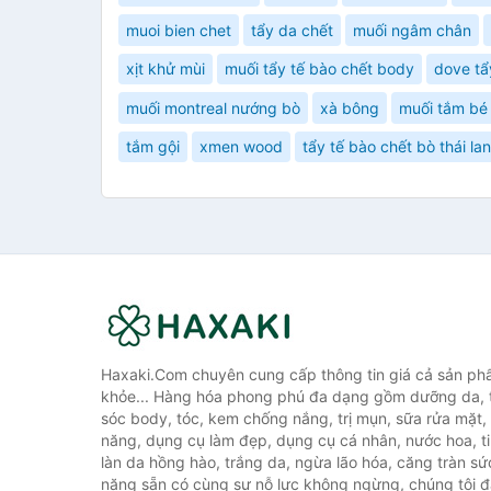
muoi bien chet
tẩy da chết
muối ngâm chân
xịt khử mùi
muối tẩy tế bào chết body
dove tẩ
muối montreal nướng bò
xà bông
muối tắm bé
tắm gội
xmen wood
tẩy tế bào chết bò thái lan
Haxaki.Com chuyên cung cấp thông tin giá cả sản ph
khỏe... Hàng hóa phong phú đa dạng gồm dưỡng da, 
sóc body, tóc, kem chống nắng, trị mụn, sữa rửa mặt
năng, dụng cụ làm đẹp, dụng cụ cá nhân, nước hoa, t
làn da hồng hào, trắng da, ngừa lão hóa, căng tràn sứ
năng sẵn có cùng sự nỗ lực không ngừng, chúng tôi 