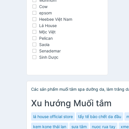
Wonmom
Cow
epsom
Heebee Việt Nam
Lá House
Mộc Việt
Pelican
Saola
Senademar
Sinh Dược
Các sản phẩm muối tắm spa dưỡng da, làm trắng da 
Xu hướng Muối tắm
lá house official store
tẩy tế bào chết da đầu
m
kem kone thái lan
sưa tắm
nuoc rua tay
xmen