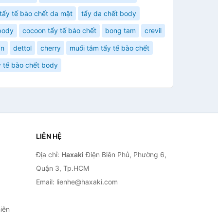
tẩy tế bào chết da mặt
tẩy da chết body
body
cocoon tẩy tế bào chết
bong tam
crevil
ân
dettol
cherry
muối tắm tẩy tế bào chết
y tế bào chết body
LIÊN HỆ
Địa chỉ:
Haxaki
Điện Biên Phủ, Phường 6,
Quận 3, Tp.HCM
Email: lienhe@haxaki.com
iên