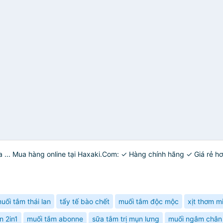
... Mua hàng online tại Haxaki.Com: ✓ Hàng chính hãng ✓ Giá rẻ hơn
uối tắm thái lan
tẩy tế bào chết
muối tắm độc mộc
xịt thơm m
 2in1
muối tắm abonne
sữa tắm trị mụn lưng
muối ngâm chân