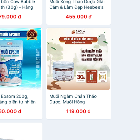
 bồn Cow Bubble
Muối Xông Thảo Dược GIải
th (30g) - Hàng
Cảm & Làm Đẹp Heebee's
ng
100G
79.000 đ
455.000 đ
 Epsom 200g,
Muối Ngâm Chân Thảo
áng biển tự nhiên
Dược, Muối Hồng
ảm đau xương
Hymalaya, Giảm Đau Nhức
60.000 đ
119.000 đ
ái hóa, thoát vị,
Chân, Lưu Thông Máu,Giúp
ết thâm, chữa
Ngủ Ngon
 nang lông mụn