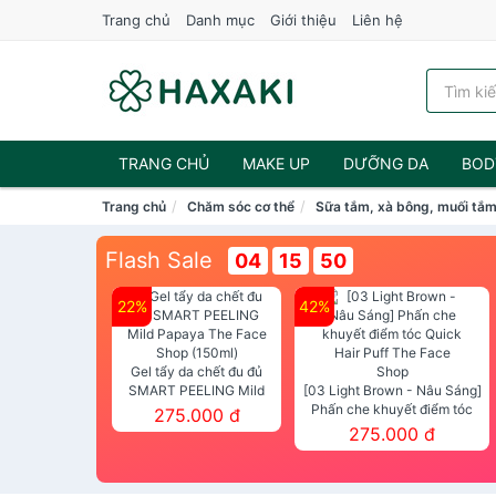
Trang chủ
Danh mục
Giới thiệu
Liên hệ
TRANG CHỦ
MAKE UP
DƯỠNG DA
BOD
Trang chủ
Chăm sóc cơ thể
Sữa tắm, xà bông, muối tắ
NƯỚC HOA
Flash Sale
04
15
49
22%
42%
Gel tẩy da chết đu đủ
SMART PEELING Mild
[03 Light Brown - Nâu Sáng]
Papaya The Face Shop
Phấn che khuyết điểm tóc
275.000 đ
(150ml)
Quick Hair Puff The Face Shop
275.000 đ