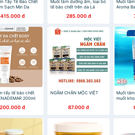
m Tẩy Tế Bào Chết
Muối tắm dưỡng ẩm, loại bỏ
Muối tắm
m Sạch Mịn Da
tế bào chết trên da Lá
Aroma Ba
 Soap Pelican Hip
House Himalaya Pink Salt
chính hã
415.000 đ
285.000 đ
ody Soap Scrub
1kg
m tẩy tế bào chết
NGÂM CHÂN MỘC VIỆT
Muối tắm
ENADEMAR 200ml
muối kho
a,sáng mịn hạn 2027
100%, gi
200.000 đ
87.000 đ
khớp, tho
làm mờ v
viêm da,
nhọt