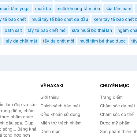
muối tắm yoga
muối bò
muối khoáng tắm bồn
sũa tắm nam
y tế bào chết
muối tẩy tế bào chết da đầu
kem tẩy tế bào chết 
bath salt
tẩy tế bào chết môi
sữa muối bò thai lan
ngâm ch
tẩy da chết mặt
tẩy da chết môi
muối tắm bé thao duoc
tẩ
VỀ HAXAKI
CHUYÊN MỤC
Giới thiệu
Trang điểm
ẩm làm đẹp và sức
Chính sách bảo mật
Chăm sóc da mặt
trang điểm, chăm
Điều khoản sử dụng
Chăm sóc cơ thể
, thực phẩm chức
inh dầu spa. Giúp
Miễn trừ trách nhiệm
Dược mỹ phẩm
c sống... Bằng khả
Danh mục
Sản phẩm thiên nh
đã tổng hợp hơn