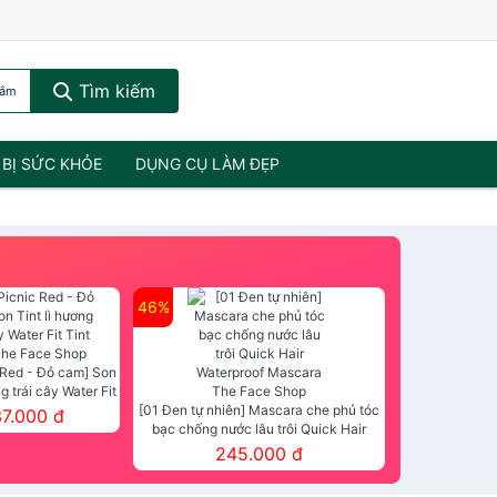
Tìm kiếm
tắm
 BỊ SỨC KHỎE
DỤNG CỤ LÀM ĐẸP
46%
 Red - Đỏ cam] Son
ng trái cây Water Fit
mt The Face Shop
[01 Đen tự nhiên] Mascara che phủ tóc
37.000 đ
bạc chống nước lâu trôi Quick Hair
Waterproof Mascara The Face Shop
245.000 đ