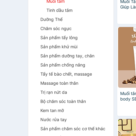
Muối tắm
Muối Tắ
Giúp Là
Tinh dầu tắm
Pelican
Care B
Dưỡng Thể
Chăm sóc ngực
Sản phẩm tẩy lông
Sản phẩm khử mùi
Sản phẩm dưỡng tay, chân
Sản phẩm chống nắng
Tẩy tế bào chết, massage
Massage toàn thân
Trị rạn nứt da
Muối tắ
body S
Bộ chăm sóc toàn thân
trắng d
Kem tan mỡ
Nước rửa tay
Sản phẩm chăm sóc cơ thể khác