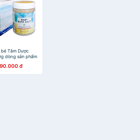
 bé Tâm Dược
0g dòng sản phẩm
 bé thảo dược mới
190.000 đ
 HTX Sinh Dược