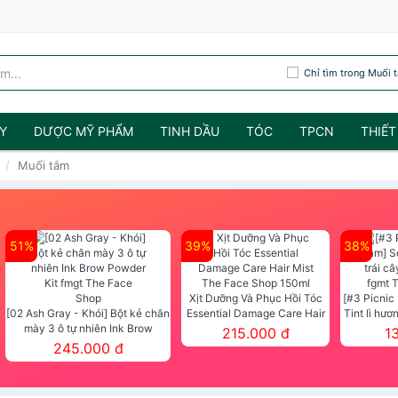
Chỉ tìm trong Muối 
Y
DƯỢC MỸ PHẨM
TINH DẦU
TÓC
TPCN
THIẾT
Muối tắm
m
51%
39%
38%
Xịt Dưỡng Và Phục Hồi Tóc
[#3 Picnic
[02 Ash Gray - Khói] Bột kẻ chân
Essential Damage Care Hair
Tint lì hươ
mày 3 ô tự nhiên Ink Brow
Mist The Face Shop 150ml
Tint fg
215.000 đ
1
Powder Kit fmgt The Face Shop
245.000 đ