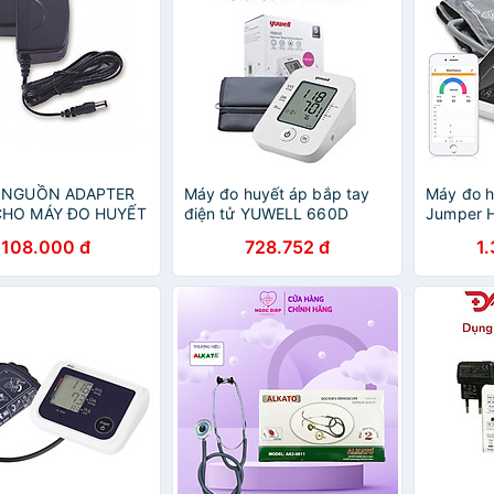
I NGUỒN ADAPTER
Máy đo huyết áp bắp tay
Máy đo h
CHO MÁY ĐO HUYẾT
điện tử YUWELL 660D
Jumper 
ROLIFE
FDA Hoa 
108.000 đ
728.752 đ
1
APP điện 