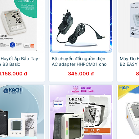
 Huyết Áp Bắp Tay-
Bộ chuyển đổi nguồn điện
Máy Đo H
e B3 Basic
AC adapter HHPCM01 cho
B2 EASY
máy đo huyết áp tự động
1.158.000 đ
345.000 đ
8
bắp tay Omron