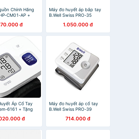
guồn Chính Hãng
Máy đo huyết áp bắp tay
HP-CM01-AP +
B.Well Swiss PRO-35
uyết Áp Bắp Tay
370.000 đ
1.050.000 đ
EM-7142T2 –
n lợi và tiết kiệm
5, giúp bạn theo
 áp chính xác – an
 định mọi lúc,
hết pin hay sai
 quả đo
uyết Áp Cổ Tay
Máy đo huyết áp cổ tay
em-6161 + Tặng
B.Well Swiss PRO-39
t kế Omron Mc-
.020.000 đ
714.000 đ