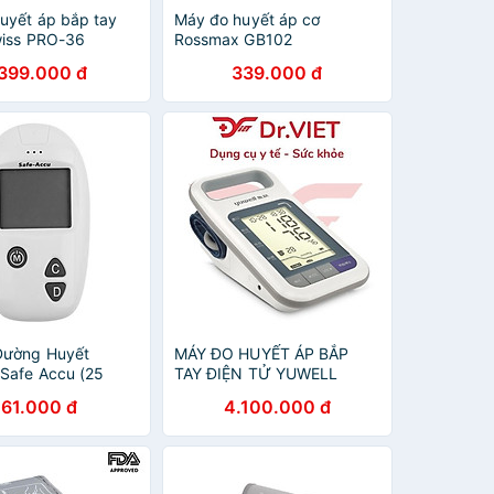
uyết áp bắp tay
Máy đo huyết áp cơ
wiss PRO-36
Rossmax GB102
.399.000 đ
339.000 đ
Đường Huyết
MÁY ĐO HUYẾT ÁP BẮP
 Safe Accu (25
TAY ĐIỆN TỬ YUWELL
5 Kim)
161.000 đ
4.100.000 đ