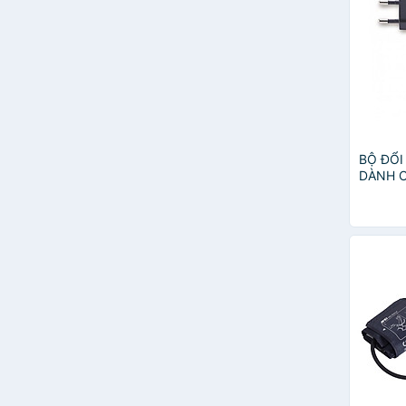
Karma
MAXVI
ProCheck
Rossmax
Salter
Spirit
Yamasu
BỘ ĐỔ
DÀNH 
ÁP MIC