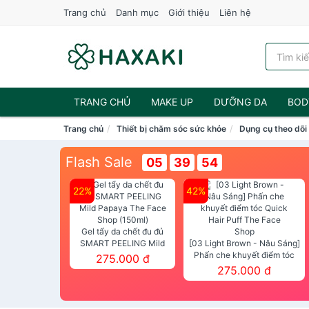
Trang chủ
Danh mục
Giới thiệu
Liên hệ
TRANG CHỦ
MAKE UP
DƯỠNG DA
BOD
Trang chủ
Thiết bị chăm sóc sức khỏe
Dụng cụ theo dõi
NƯỚC HOA
Flash Sale
05
39
53
22%
42%
Gel tẩy da chết đu đủ
SMART PEELING Mild
[03 Light Brown - Nâu Sáng]
Papaya The Face Shop
Phấn che khuyết điểm tóc
275.000 đ
(150ml)
Quick Hair Puff The Face Shop
275.000 đ