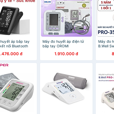
huyết áp bắp tay
Máy đo huyết áp điện tử
Máy đo h
kết nối Bluetooth
bắp tay OROMI
B.Well S
 JPD-HAA11
CONTEC08C (tích hợp
1.476.000 đ
1.910.000 đ
SPO2) - Chính hãng cao
cấp - Bảo hành 6 năm