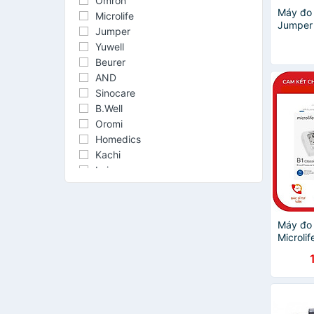
Omron
Máy đo 
Microlife
Jumper
Jumper
Yuwell
Beurer
AND
Sinocare
B.Well
Oromi
Homedics
Kachi
Laica
alkato
ALPK2
Bwell
Máy đo 
Giahu
Microlif
MEDISANA
pháp th
DCYTLOC
nhà tiện 
FORA
HoMedics USA
IMediCare