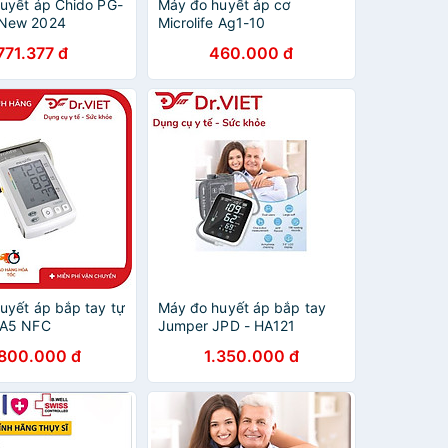
uyết áp Chido PG-
Máy đo huyết áp cơ
New 2024
Microlife Ag1-10
771.377 đ
460.000 đ
uyết áp bắp tay tự
Máy đo huyết áp bắp tay
 A5 NFC
Jumper JPD - HA121
.800.000 đ
1.350.000 đ