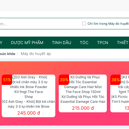
Chỉ tìm trong Máy đo huyết
Y
DƯỢC MỸ PHẨM
TINH DẦU
TÓC
TPCN
THIẾT
Máy đo huyết áp
 sức khỏe
51%
39%
38%
Xịt Dưỡng Và Phục Hồi Tóc
[#3 Picnic
[02 Ash Gray - Khói] Bột kẻ chân
Essential Damage Care Hair
Tint lì hươ
mày 3 ô tự nhiên Ink Brow
Mist The Face Shop 150ml
Tint fg
215.000 đ
1
Powder Kit fmgt The Face Shop
245.000 đ