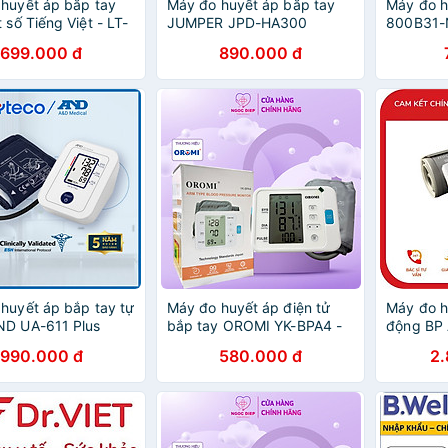
huyết áp bắp tay
Máy đo huyết áp bắp tay
Máy đo h
 số Tiếng Việt - LT-
JUMPER JPD-HA300
800B31-
)
699.000 đ
890.000 đ
huyết áp bắp tay tự
Máy đo huyết áp điện tử
Máy đo h
ND UA-611 Plus
bắp tay OROMI YK-BPA4 -
động BP
Có hỗ trợ giọng nói tiếng
990.000 đ
580.000 đ
2
việt - Hàng chính hãng