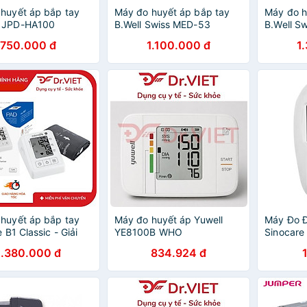
huyết áp bắp tay
Máy đo huyết áp bắp tay
Máy đo h
 JPD-HA100
B.Well Swiss MED-53
B.Well S
750.000 đ
1.100.000 đ
1
huyết áp bắp tay
Máy đo huyết áp Yuwell
Máy Đo 
e B1 Classic - Giải
YE8100B WHO
Sinocare
eo dõi huyết áp tại
Que Và 2
1.380.000 đ
834.924 đ
lợi!