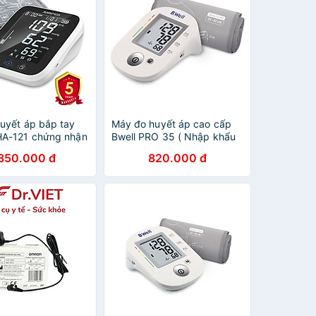
uyết áp bắp tay
Máy đo huyết áp cao cấp
HA-121 chứng nhận
Bwell PRO 35 ( Nhập khẩu
Kỳ ( Bluetooth+
100% từ Thụy Sĩ )-Tặng
.350.000 đ
820.000 đ
thoại)
kèm Adaptor chính hãng