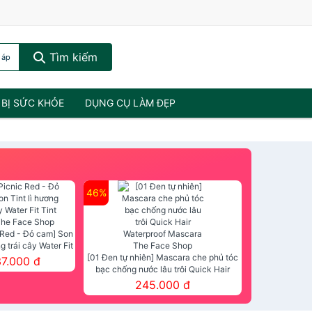
Tìm kiếm
 áp
 BỊ SỨC KHỎE
DỤNG CỤ LÀM ĐẸP
46%
 Red - Đỏ cam] Son
ng trái cây Water Fit
mt The Face Shop
[01 Đen tự nhiên] Mascara che phủ tóc
37.000 đ
bạc chống nước lâu trôi Quick Hair
Waterproof Mascara The Face Shop
245.000 đ