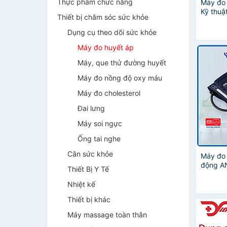
Thực phẩm chức năng
Máy đo 
Kỹ thuật
Thiết bị chăm sóc sức khỏe
P31 (XP
Dụng cụ theo dõi sức khỏe
Máy đo huyết áp
Máy, que thử đường huyết
Máy đo nồng độ oxy máu
Máy đo cholesterol
Đai lưng
Máy soi ngực
Ống tai nghe
Cân sức khỏe
Máy đo 
động A
Thiết Bị Y Tế
Nhiệt kế
Thiết bị khác
Máy massage toàn thân