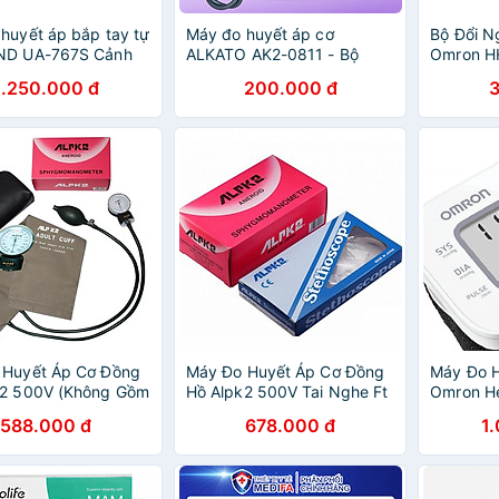
huyết áp bắp tay tự
Máy đo huyết áp cơ
Bộ Đổi N
ND UA-767S Cảnh
ALKATO AK2-0811 - Bộ
Omron H
p tim không
kiểm tra sức khỏe tại nhà
Máy Đo H
1.250.000 đ
200.000 đ
g nhĩ (%IHB/AFib)
gồm: Máy đo và tai nghe
Omron H
combo tiệ
nhất 202
dõi huyết
toàn – ổn
không lo 
lệch kết
 Huyết Áp Cơ Đồng
Máy Đo Huyết Áp Cơ Đồng
Máy Đo H
k2 500V (Không Gồm
Hồ Alpk2 500V Tai Nghe Ft
Omron H
e)
801 (Xám)
kèm nhiệ
588.000 đ
678.000 đ
1
246