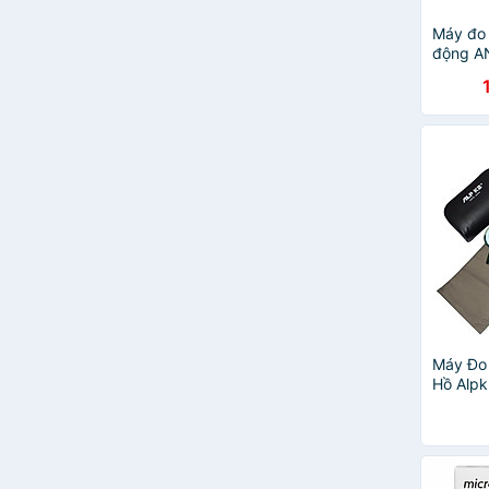
Máy đo 
động A
báo nhị
đều/run
Máy Đo
Hồ Alp
Tai Ngh