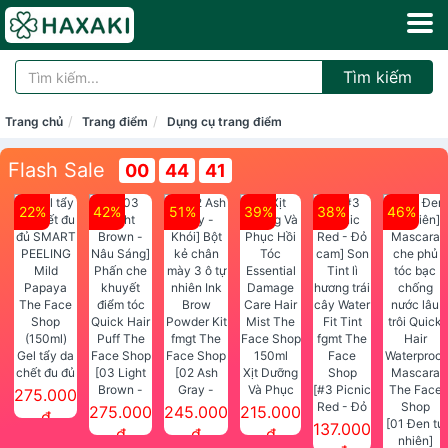
Tìm kiếm
Trang chủ
Trang điểm
Dụng cụ trang điểm
Flash Sale
00
44
41
22%
42%
51%
39%
38%
46%
Gel tẩy da
chết đu đủ
[03 Light
[02 Ash
Xịt Dưỡng
SMART
Brown -
Gray -
Và Phục
[#3 Picnic
275.000
PEELING
Nâu Sáng]
Khói] Bột
Hồi Tóc
Red - Đỏ
275.000
245.000
215.000
đ
Mild
Phấn che
kẻ chân
Essential
cam] Son
[01 Đen tự
137.000
đ
đ
đ
Papaya
khuyết
mày 3 ô tự
Damage
Tint lì
nhiên]