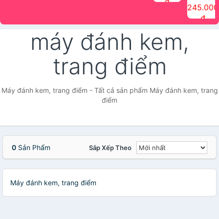
đ
The Face
điểm tóc
nhiên Ink
Care Hair
hương trái
Mascara
245.000
Shop
Quick Hair
Brow
Mist The
cây Water
che phủ
đ
(150ml)
Puff The
Powder Kit
Face Shop
Fit Tint
tóc bạc
Face Shop
fmgt The
150ml
fgmt The
chống
máy đánh kem,
Face Shop
Face
nước lâu
Shop
trôi Quick
Hair
trang điểm
Waterproof
Mascara
The Face
Shop
Máy đánh kem, trang điểm - Tất cả sản phẩm Máy đánh kem, trang
điểm
0
Sản Phẩm
Sắp Xếp Theo
Máy đánh kem, trang điểm