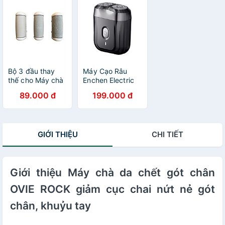
Bộ 3 đầu thay
Máy Cạo Râu
thế cho Máy chà
Enchen Electric
gót Enchen Rock
Shaver Mini 6 –
89.000 đ
199.000 đ
callus remover
Trợ Thủ Hoàn
Hảo Cho Phái
Mạnh
GIỚI THIỆU
CHI TIẾT
Giới thiệu Máy chà da chết gót chân
OVIE ROCK giảm cục chai nứt nẻ gót
chân, khuỷu tay