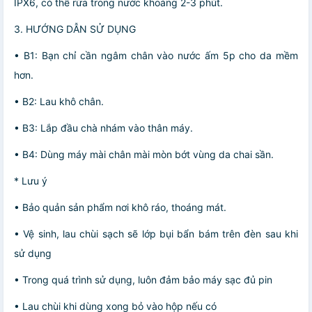
IPX6, có thể rửa trong nước khoảng 2-3 phút.
3. HƯỚNG DẪN SỬ DỤNG
• B1: Bạn chỉ cần ngâm chân vào nước ấm 5p cho da mềm
hơn.
• B2: Lau khô chân.
• B3: Lắp đầu chà nhám vào thân máy.
• B4: Dùng máy mài chân mài mòn bớt vùng da chai sần.
* Lưu ý
• Bảo quản sản phẩm nơi khô ráo, thoáng mát.
• Vệ sinh, lau chùi sạch sẽ lớp bụi bẩn bám trên đèn sau khi
sử dụng
• Trong quá trình sử dụng, luôn đảm bảo máy sạc đủ pin
• Lau chùi khi dùng xong bỏ vào hộp nếu có