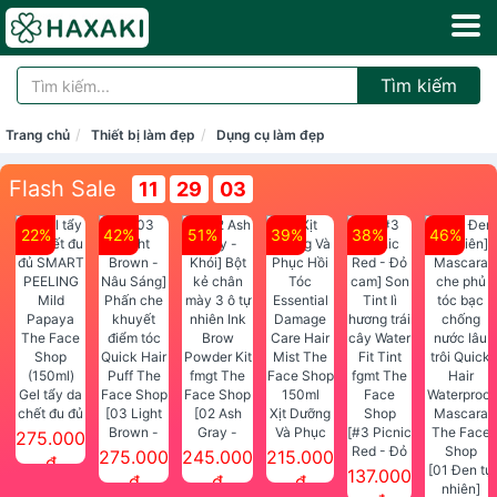
Tìm kiếm
Trang chủ
Thiết bị làm đẹp
Dụng cụ làm đẹp
Flash Sale
11
29
03
22%
42%
51%
39%
38%
46%
Gel tẩy da
chết đu đủ
[03 Light
[02 Ash
Xịt Dưỡng
SMART
Brown -
Gray -
Và Phục
[#3 Picnic
275.000
PEELING
Nâu Sáng]
Khói] Bột
Hồi Tóc
Red - Đỏ
275.000
245.000
215.000
đ
Mild
Phấn che
kẻ chân
Essential
cam] Son
[01 Đen tự
137.000
đ
đ
đ
Papaya
khuyết
mày 3 ô tự
Damage
Tint lì
nhiên]