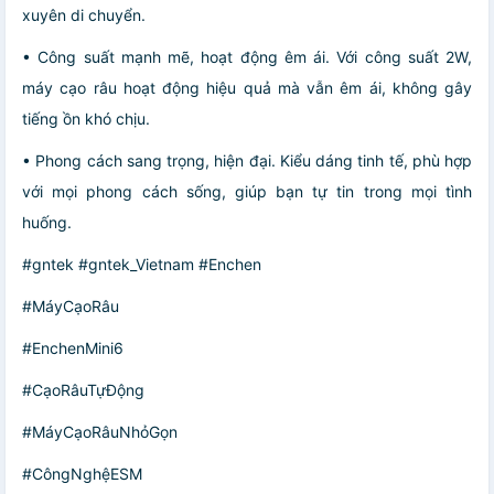
xuyên di chuyển.
• Công suất mạnh mẽ, hoạt động êm ái. Với công suất 2W,
máy cạo râu hoạt động hiệu quả mà vẫn êm ái, không gây
tiếng ồn khó chịu.
• Phong cách sang trọng, hiện đại. Kiểu dáng tinh tế, phù hợp
với mọi phong cách sống, giúp bạn tự tin trong mọi tình
huống.
#gntek #gntek_Vietnam #Enchen
#MáyCạoRâu
#EnchenMini6
#CạoRâuTựĐộng
#MáyCạoRâuNhỏGọn
#CôngNghệESM