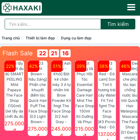
Tìm kiếm
Trang chủ
Thiết bị làm đẹp
Dụng cụ làm đẹp
Flash Sale
22
21
15
22%
42%
51%
39%
38%
46%
Gel tẩy da
chết đu đủ
[03 Light
[02 Ash
Xịt Dưỡng
SMART
Brown -
Gray -
Và Phục
[#3 Picnic
275.000
PEELING
Nâu Sáng]
Khói] Bột
Hồi Tóc
Red - Đỏ
275.000
245.000
215.000
đ
Mild
Phấn che
kẻ chân
Essential
cam] Son
[01 Đen tự
137.000
đ
đ
đ
Papaya
khuyết
mày 3 ô tự
Damage
Tint lì
nhiên]