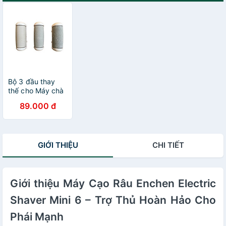
Bộ 3 đầu thay
thế cho Máy chà
gót Enchen Rock
89.000 đ
callus remover
GIỚI THIỆU
CHI TIẾT
Giới thiệu Máy Cạo Râu Enchen Electric
Shaver Mini 6 – Trợ Thủ Hoàn Hảo Cho
Phái Mạnh