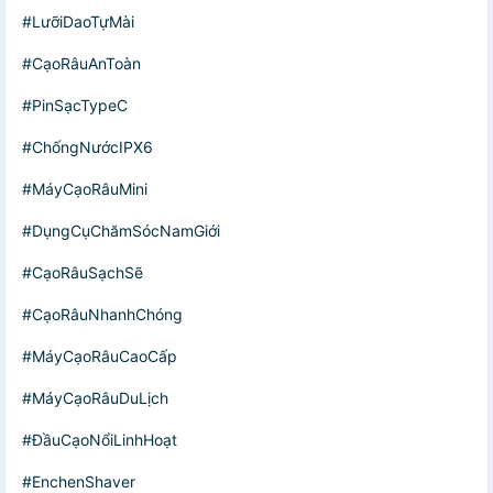
#LưỡiDaoTựMài
#CạoRâuAnToàn
#PinSạcTypeC
#ChốngNướcIPX6
#MáyCạoRâuMini
#DụngCụChămSócNamGiới
#CạoRâuSạchSẽ
#CạoRâuNhanhChóng
#MáyCạoRâuCaoCấp
#MáyCạoRâuDuLịch
#ĐầuCạoNổiLinhHoạt
#EnchenShaver