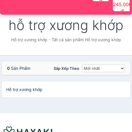
đ
The Face
điểm tóc
nhiên Ink
Care Hair
hương trái
Mascara
245.000
Shop
Quick Hair
Brow
Mist The
cây Water
che phủ
đ
(150ml)
Puff The
Powder Kit
Face Shop
Fit Tint
tóc bạc
Face Shop
fmgt The
150ml
fgmt The
chống
hỗ trợ xương khớp
Face Shop
Face
nước lâu
Shop
trôi Quick
Hair
Waterproof
Hỗ trợ xương khớp - Tất cả sản phẩm Hỗ trợ xương khớp
Mascara
The Face
Shop
0
Sản Phẩm
Sắp Xếp Theo
Hỗ trợ xương khớp