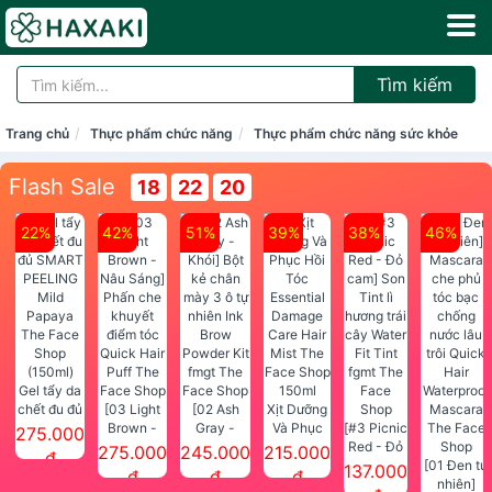
Tìm kiếm
Trang chủ
Thực phẩm chức năng
Thực phẩm chức năng sức khỏe
Flash Sale
18
22
20
22%
42%
51%
39%
38%
46%
Gel tẩy da
chết đu đủ
[03 Light
[02 Ash
Xịt Dưỡng
SMART
Brown -
Gray -
Và Phục
[#3 Picnic
275.000
PEELING
Nâu Sáng]
Khói] Bột
Hồi Tóc
Red - Đỏ
275.000
245.000
215.000
đ
Mild
Phấn che
kẻ chân
Essential
cam] Son
[01 Đen tự
137.000
đ
đ
đ
Papaya
khuyết
mày 3 ô tự
Damage
Tint lì
nhiên]