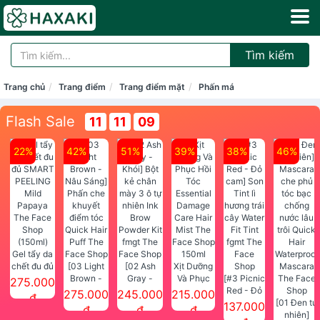
Tìm kiếm
Trang chủ
Trang điểm
Trang điểm mặt
Phấn má
Flash Sale
11
11
09
22%
42%
51%
39%
38%
46%
Gel tẩy da
chết đu đủ
[03 Light
[02 Ash
Xịt Dưỡng
SMART
Brown -
Gray -
Và Phục
[#3 Picnic
275.000
PEELING
Nâu Sáng]
Khói] Bột
Hồi Tóc
Red - Đỏ
275.000
245.000
215.000
đ
Mild
Phấn che
kẻ chân
Essential
cam] Son
[01 Đen tự
137.000
đ
đ
đ
Papaya
khuyết
mày 3 ô tự
Damage
Tint lì
nhiên]