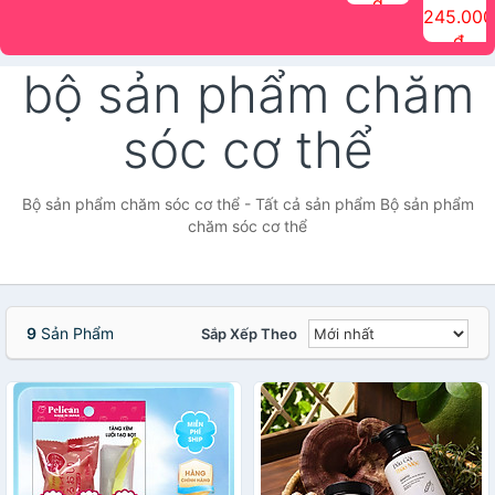
đ
The Face
điểm tóc
nhiên Ink
Care Hair
hương trái
Mascara
245.000
Shop
Quick Hair
Brow
Mist The
cây Water
che phủ
đ
(150ml)
Puff The
Powder Kit
Face Shop
Fit Tint
tóc bạc
Face Shop
fmgt The
150ml
fgmt The
chống
bộ sản phẩm chăm
Face Shop
Face
nước lâu
Shop
trôi Quick
Hair
sóc cơ thể
Waterproof
Mascara
The Face
Shop
Bộ sản phẩm chăm sóc cơ thể - Tất cả sản phẩm Bộ sản phẩm
chăm sóc cơ thể
9
Sản Phẩm
Sắp Xếp Theo