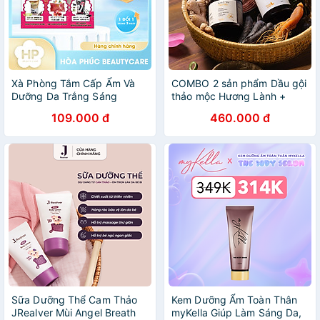
Xà Phòng Tắm Cấp Ẩm Và
COMBO 2 sản phẩm Dầu gội
Dưỡng Da Trắng Sáng
thảo mộc Hương Lành +
Pelican Hip Care Scrub Soap
Kem ủ tóc thảo mộc Hương
109.000 đ
460.000 đ
(Dành Cho Vùng Mông
Lành hỗ trợ kích mọc tóc
Pelican Hương Đào 35G) -
giảm gãy rụng và sạch gàu
Tặng Kèm 1 Túi Lưới Tạo Bọt
hiệu quả, tóc suôn mượt tự
nhiên- vào nếp
Sữa Dưỡng Thể Cam Thảo
Kem Dưỡng Ẩm Toàn Thân
JRealver Mùi Angel Breath
myKella Giúp Làm Sáng Da,