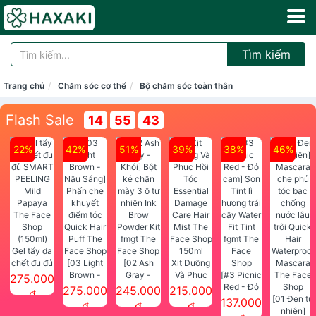
Tìm kiếm
Trang chủ
Chăm sóc cơ thể
Bộ chăm sóc toàn thân
Flash Sale
14
55
42
22%
42%
51%
39%
38%
46%
Gel tẩy da
chết đu đủ
[03 Light
[02 Ash
Xịt Dưỡng
SMART
Brown -
Gray -
Và Phục
[#3 Picnic
275.000
PEELING
Nâu Sáng]
Khói] Bột
Hồi Tóc
Red - Đỏ
275.000
245.000
215.000
đ
Mild
Phấn che
kẻ chân
Essential
cam] Son
[01 Đen tự
137.000
đ
đ
đ
Papaya
khuyết
mày 3 ô tự
Damage
Tint lì
nhiên]