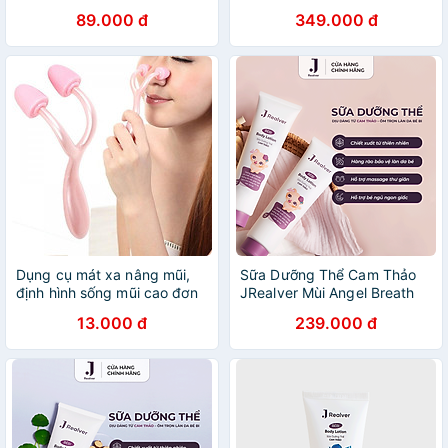
30g
Kiểm Soát Dầu Nhờn, Dưỡng
89.000 đ
349.000 đ
Ẩm Hiệu Quả - 230ml
Dụng cụ mát xa nâng mũi,
Sữa Dưỡng Thể Cam Thảo
định hình sống mũi cao đơn
JRealver Mùi Angel Breath
giản hiệu quả lâu dài tại nhà
150g
13.000 đ
239.000 đ
(xả kho)