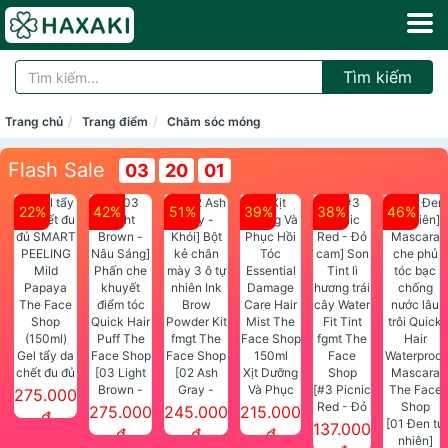
Tìm kiếm
Trang chủ
Trang điểm
Chăm sóc móng
Flash Sale
03
20
00
22%
42%
51%
39%
38%
46%
Gel tẩy da
chết đu đủ
[03 Light
[02 Ash
Xịt Dưỡng
SMART
Brown -
Gray -
Và Phục
[#3 Picnic
275.000
PEELING
Nâu Sáng]
Khói] Bột
Hồi Tóc
Red - Đỏ
275.000
245.000
215.000
đ
Mild
Phấn che
kẻ chân
Essential
cam] Son
[01 Đen tự
137.000
đ
đ
đ
Papaya
khuyết
mày 3 ô tự
Damage
Tint lì
nhiên]