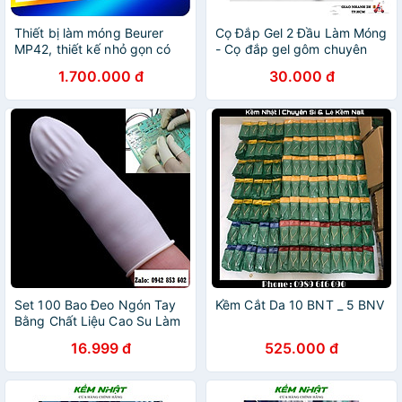
Thiết bị làm móng Beurer
Cọ Đắp Gel 2 Đầu Làm Móng
MP42, thiết kế nhỏ gọn có
- Cọ đắp gel gôm chuyên
thể bỏ túi, làm móng tiện
dụng làm móng
1.700.000 đ
30.000 đ
dụng hơn không cần ra tiệm
Set 100 Bao Đeo Ngón Tay
Kềm Cắt Da 10 BNT _ 5 BNV
Bằng Chất Liệu Cao Su Làm
Nail, Phun Xăm, Mạch Điện
16.999 đ
525.000 đ
Tử