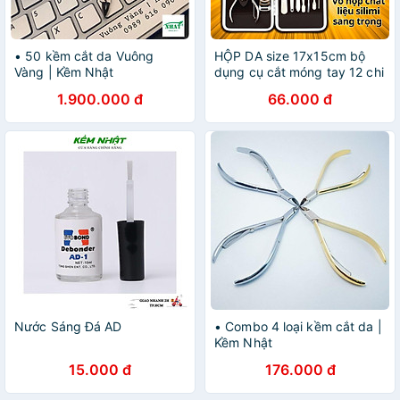
• 50 kềm cắt da Vuông
HỘP DA size 17x15cm bộ
Vàng | Kềm Nhật
dụng cụ cắt móng tay 12 chi
tiết làm bằng thép không gỉ
1.900.000 đ
66.000 đ
cao cấp - Cờ tướng nam
châm mini D Danido
Nước Sáng Đá AD
• Combo 4 loại kềm cắt da |
Kềm Nhật
15.000 đ
176.000 đ