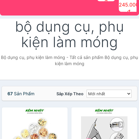
đ
The Face
điểm tóc
nhiên Ink
Care Hair
hương trái
Mascara
245.000
Shop
Quick Hair
Brow
Mist The
cây Water
che phủ
đ
(150ml)
Puff The
Powder Kit
Face Shop
Fit Tint
tóc bạc
Face Shop
fmgt The
150ml
fgmt The
chống
bộ dụng cụ, phụ
Face Shop
Face
nước lâu
Shop
trôi Quick
Hair
kiện làm móng
Waterproof
Mascara
The Face
Shop
Bộ dụng cụ, phụ kiện làm móng - Tất cả sản phẩm Bộ dụng cụ, phụ
kiện làm móng
67
Sản Phẩm
Sắp Xếp Theo