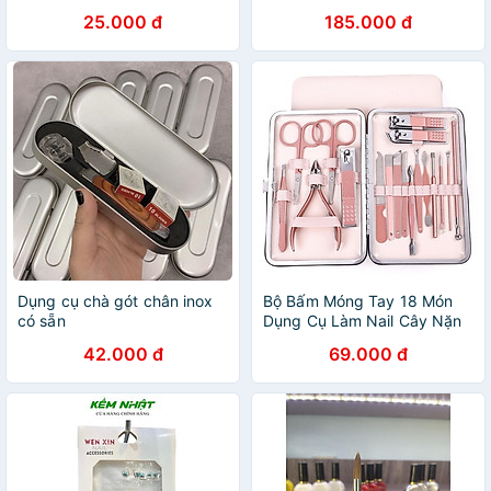
25.000 đ
185.000 đ
Dụng cụ chà gót chân inox
Bộ Bấm Móng Tay 18 Món
có sẵn
Dụng Cụ Làm Nail Cây Nặn
Mụn Lấy Khóe Kìm Dũa Nhíp
42.000 đ
69.000 đ
- Hàng Loại 1 - Chính Hãng
MINIIN