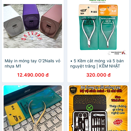
Máy in móng tay O'2Nails vỏ
• 5 Kềm cắt móng và 5 bán
nhựa M1
nguyệt trắng | KỀM NHẬT
12.490.000 đ
320.000 đ