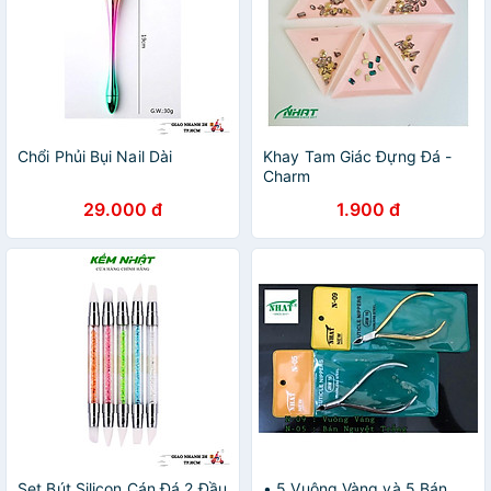
Chổi Phủi Bụi Nail Dài
Khay Tam Giác Đựng Đá -
Charm
29.000 đ
1.900 đ
Set Bút Silicon Cán Đá 2 Đầu
• 5 Vuông Vàng và 5 Bán