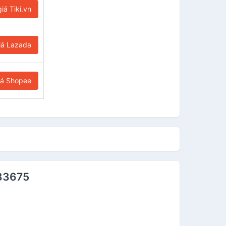
iá Tiki.vn
iá Lazada
iá Shopee
083675