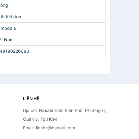
hông
th Kidston
ambodia
ệt Nam
149190226690
LIÊN HỆ
Địa chỉ:
Haxaki
Điện Biên Phủ, Phường 6,
Quận 3, Tp.HCM
Email: lienhe@haxaki.com