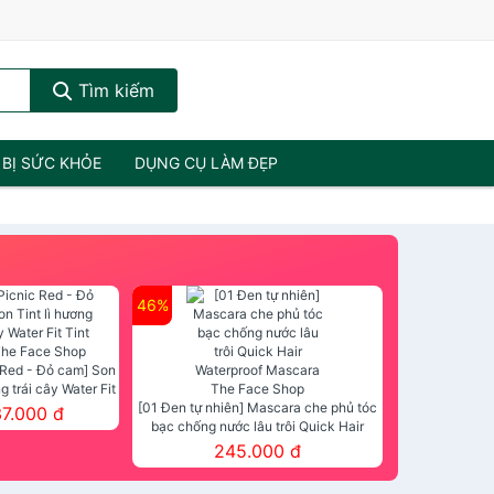
Tìm kiếm
 BỊ SỨC KHỎE
DỤNG CỤ LÀM ĐẸP
46%
 Red - Đỏ cam] Son
ng trái cây Water Fit
mt The Face Shop
[01 Đen tự nhiên] Mascara che phủ tóc
37.000 đ
bạc chống nước lâu trôi Quick Hair
Waterproof Mascara The Face Shop
245.000 đ