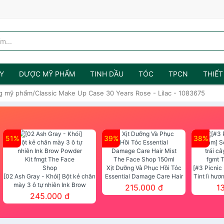
Y
DƯỢC MỸ PHẨM
TINH DẦU
TÓC
TPCN
THIẾT
g mỹ phẩm/Classic Make Up Case 30 Years Rose - Lilac - 1083675
51%
39%
38%
Xịt Dưỡng Và Phục Hồi Tóc
[#3 Picnic
[02 Ash Gray - Khói] Bột kẻ chân
Essential Damage Care Hair
Tint lì hươ
mày 3 ô tự nhiên Ink Brow
Mist The Face Shop 150ml
Tint fg
215.000 đ
1
Powder Kit fmgt The Face Shop
245.000 đ