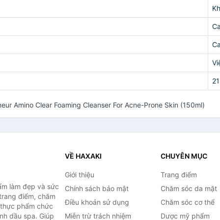
K
Ca
C
Vi
2
eur Amino Clear Foaming Cleanser For Acne-Prone Skin (150ml)
VỀ HAXAKI
CHUYÊN MỤC
Giới thiệu
Trang điểm
ẩm làm đẹp và sức
Chính sách bảo mật
Chăm sóc da mặt
trang điểm, chăm
Điều khoản sử dụng
Chăm sóc cơ thể
, thực phẩm chức
inh dầu spa. Giúp
Miễn trừ trách nhiệm
Dược mỹ phẩm