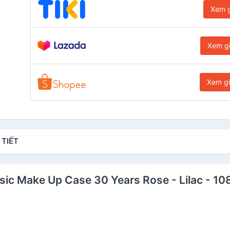
Xem g
Xem g
Xem g
 TIẾT
sic Make Up Case 30 Years Rose - Lilac - 1