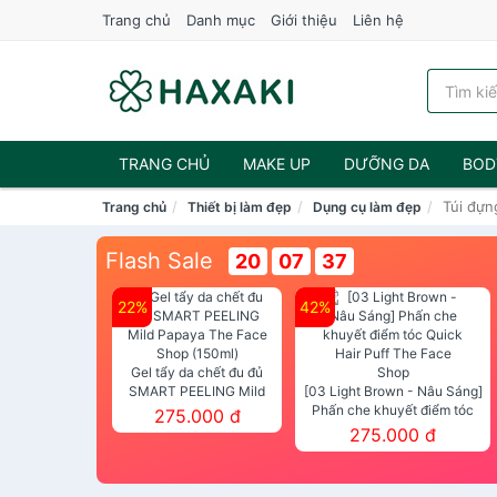
Trang chủ
Danh mục
Giới thiệu
Liên hệ
TRANG CHỦ
MAKE UP
DƯỠNG DA
BOD
Túi đựn
Trang chủ
Thiết bị làm đẹp
Dụng cụ làm đẹp
NƯỚC HOA
Flash Sale
20
07
36
22%
42%
Gel tẩy da chết đu đủ
SMART PEELING Mild
[03 Light Brown - Nâu Sáng]
Papaya The Face Shop
Phấn che khuyết điểm tóc
275.000 đ
(150ml)
Quick Hair Puff The Face Shop
275.000 đ