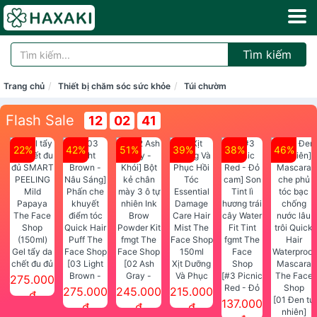
Tìm kiếm
Trang chủ
Thiết bị chăm sóc sức khỏe
Túi chườm
Flash Sale
12
02
41
22%
42%
51%
39%
38%
46%
Gel tẩy da
chết đu đủ
[03 Light
[02 Ash
Xịt Dưỡng
SMART
Brown -
Gray -
Và Phục
[#3 Picnic
275.000
PEELING
Nâu Sáng]
Khói] Bột
Hồi Tóc
Red - Đỏ
275.000
245.000
215.000
đ
Mild
Phấn che
kẻ chân
Essential
cam] Son
[01 Đen tự
137.000
đ
đ
đ
Papaya
khuyết
mày 3 ô tự
Damage
Tint lì
nhiên]