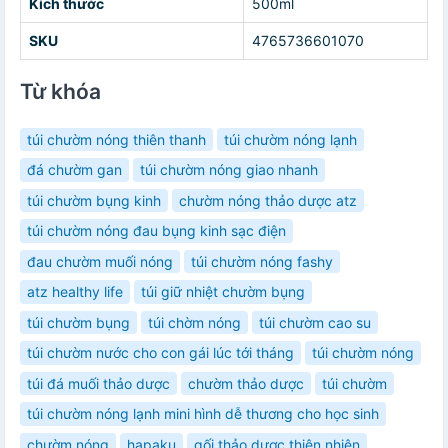
Kích thước
500ml
SKU
4765736601070
Từ khóa
túi chườm nóng thiên thanh
túi chườm nóng lạnh
đá chườm gan
túi chườm nóng giao nhanh
túi chườm bụng kinh
chườm nóng thảo dược atz
túi chườm nóng đau bụng kinh sạc điện
đau chườm muối nóng
túi chườm nóng fashy
atz healthy life
túi giữ nhiệt chườm bụng
túi chườm bụng
túi chờm nóng
túi chườm cao su
túi chườm nước cho con gái lúc tới tháng
túi chườm nóng
túi đá muối thảo dược
chườm thảo dược
túi chườm
túi chườm nóng lạnh mini hình dễ thương cho học sinh
chườm nóng
hapaku
gối thảo dược thiên nhiên