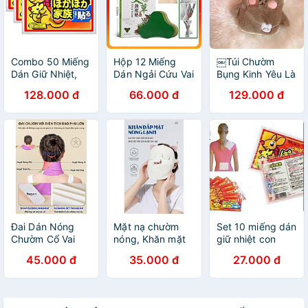
Combo 50 Miếng
Hộp 12 Miếng
￼Túi Chườm
Dán Giữ Nhiệt,
Dán Ngải Cứu Vai
Bụng Kinh Yêu Là
Giữ Ấm Cơ Thể
Gáy Giảm Đau Cổ
Đủ Shop Cho
128.000 đ
66.000 đ
129.000 đ
Con Chuột Túi
Vai Gáy Giảm
Ngày Dâu Không
Đau Thắt Lưng
Còn Đau Bụng
Kèm Thiệp
Đai Dán Nóng
Mặt nạ chườm
Set 10 miếng dán
Chườm Cổ Vai
nóng, Khăn mặt
giữ nhiệt con
Gáy Hamart
xông hơi thoáng
chuột túi ( 10
45.000 đ
35.000 đ
27.000 đ
Xông Hơi Nhiệt
lỗ chân lông, thư
miếng)
Giảm Đau Thư
giãn, hấp thụ tốt
Giãn Cổ Vai Gáy
tinh chất dưỡng
Hiệu Quả
da