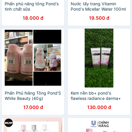
Phấn phủ nâng tông Pond's
Nước tẩy trang Vitamin
tinh chất sữa
Pond's Micellar Water 100ml
18.000 đ
19.500 đ
Phấn Phủ Nâng Tông Pond'S
Kem nền bb+ pond's
White Beauty (40g)
flawless radiance derma+
25g
17.000 đ
130.000 đ