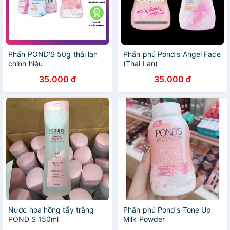
Phấn POND'S 50g thái lan
Phấn phủ Pond's Angel Face
chính hiệu
(Thái Lan)
35.000 đ
35.000 đ
Nước hoa hồng tẩy trắng
Phấn phủ Pond's Tone Up
POND'S 150ml
Milk Powder