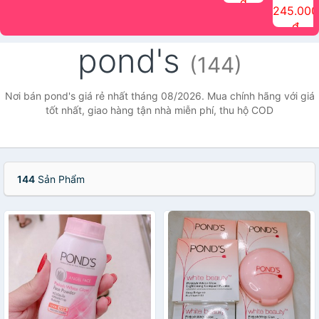
đ
The Face
điểm tóc
nhiên Ink
Care Hair
hương trái
Mascara
245.000
Shop
Quick Hair
Brow
Mist The
cây Water
che phủ
đ
(150ml)
Puff The
Powder Kit
Face Shop
Fit Tint
tóc bạc
Face Shop
fmgt The
150ml
fgmt The
chống
pond's
Face Shop
Face
nước lâu
(144)
Shop
trôi Quick
Hair
Waterproof
Nơi bán pond's giá rẻ nhất tháng 08/2026. Mua chính hãng với giá
Mascara
tốt nhất, giao hàng tận nhà miễn phí, thu hộ COD
The Face
Shop
144
Sản Phẩm