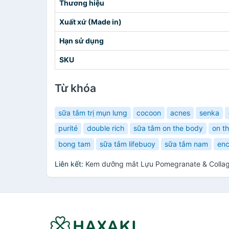
Thương hiệu
Xuất xứ (Made in)
Hạn sử dụng
SKU
Từ khóa
sữa tắm trị mụn lưng
cocoon
acnes
senka
purité
double rich
sữa tắm on the body
on t
bong tam
sữa tắm lifebuoy
sữa tắm nam
enc
Liên kết:
Kem dưỡng mắt Lựu Pomegranate & Collag