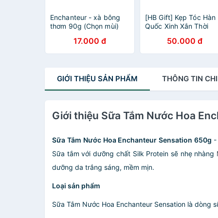
Enchanteur - xà bông
[HB Gift] Kẹp Tóc Hàn
thơm 90g (Chọn mùi)
Quốc Xinh Xắn Thời
Trang Enchanteur
17.000 đ
50.000 đ
GIỚI THIỆU
SẢN PHẨM
THÔNG TIN
CHI
Giới thiệu Sữa Tắm Nước Hoa Enc
Sữa Tắm Nước Hoa Enchanteur Sensation 650g
-
Sữa tắm với dưỡng chất Silk Protein sẽ nhẹ nhàng
dưỡng da trắng sáng, mềm mịn.
Loại sản phẩm
Sữa Tắm Nước Hoa Enchanteur Sensation là dòng sữ