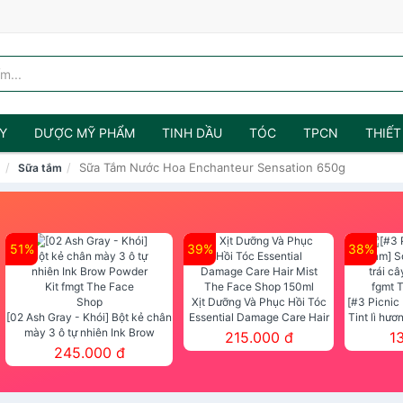
Y
DƯỢC MỸ PHẨM
TINH DẦU
TÓC
TPCN
THIẾT
Sữa Tắm Nước Hoa Enchanteur Sensation 650g
m
Sữa tắm
51%
39%
38%
Xịt Dưỡng Và Phục Hồi Tóc
[#3 Picnic
[02 Ash Gray - Khói] Bột kẻ chân
Essential Damage Care Hair
Tint lì hươ
mày 3 ô tự nhiên Ink Brow
Mist The Face Shop 150ml
Tint fg
215.000 đ
1
Powder Kit fmgt The Face Shop
245.000 đ