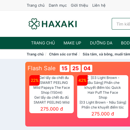
Trang chủ
Danh mục
Giới thiệu
Liên hệ
TRANG CHỦ
MAKE UP
DƯỠNG DA
BOD
Trang chủ
Chăm sóc cơ thể
Sữa tắm, xà bông, muối tắ
NƯỚC HOA
Flash Sale
15
25
03
22%
42%
Gel tẩy da chết đu đủ
SMART PEELING Mild
[03 Light Brown - Nâu Sáng]
Papaya The Face Shop
Phấn che khuyết điểm tóc
275.000 đ
(150ml)
Quick Hair Puff The Face Shop
275.000 đ