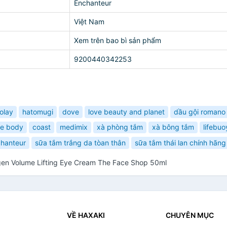
Enchanteur
Việt Nam
Xem trên bao bì sản phẩm
9200440342253
olay
hatomugi
dove
love beauty and planet
dầu gội romano
he body
coast
medimix
xà phòng tắm
xà bông tắm
lifebuo
hanteur
sữa tắm trắng da tòan thân
sữa tắm thái lan chính hãng
en Volume Lifting Eye Cream The Face Shop 50ml
VỀ HAXAKI
CHUYÊN MỤC