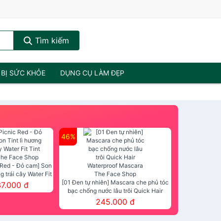
Tìm kiếm
 BỊ SỨC KHỎE
DỤNG CỤ LÀM ĐẸP
46%
 Red - Đỏ cam] Son
ng trái cây Water Fit
mt The Face Shop
[01 Đen tự nhiên] Mascara che phủ tóc
37.000 đ
bạc chống nước lâu trôi Quick Hair
Waterproof Mascara The Face Shop
245.000 đ