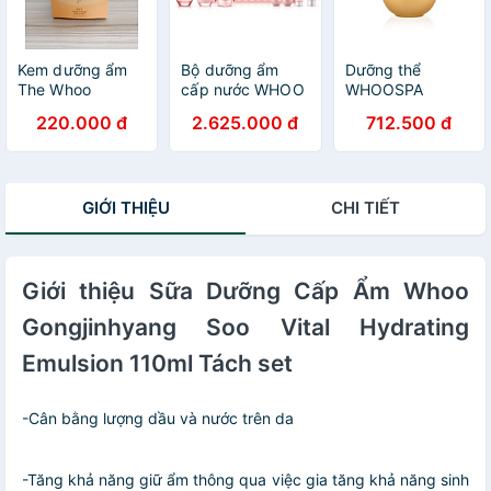
Kem dưỡng ẩm
Bộ dưỡng ẩm
Dưỡng thể
The Whoo
cấp nước WHOO
WHOOSPA
Gongjinhyang
GJH Soo 3pcs
essential
220.000 đ
2.625.000 đ
712.500 đ
Firming Cream
Special Set
moisturizer
10ml
220ml
GIỚI THIỆU
CHI TIẾT
Giới thiệu Sữa Dưỡng Cấp Ẩm Whoo
Gongjinhyang Soo Vital Hydrating
Emulsion 110ml Tách set
-Cân bằng lượng dầu và nước trên da
-Tăng khả năng giữ ẩm thông qua việc gia tăng khả năng sinh