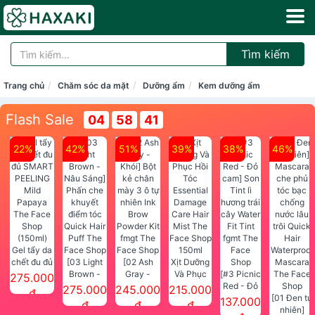
Tìm kiếm
Trang chủ
Chăm sóc da mặt
Dưỡng ẩm
Kem dưỡng ẩm
Flash Sale
04
58
41
22%
42%
51%
39%
38%
46%
Gel tẩy da
chết đu đủ
[03 Light
[02 Ash
Xịt Dưỡng
SMART
Brown -
Gray -
Và Phục
[#3 Picnic
275.000
PEELING
Nâu Sáng]
Khói] Bột
Hồi Tóc
Red - Đỏ
275.000
245.000
215.000
đ
Mild
Phấn che
kẻ chân
Essential
cam] Son
[01 Đen tự
137.000
đ
đ
đ
Papaya
khuyết
mày 3 ô tự
Damage
Tint lì
nhiên]