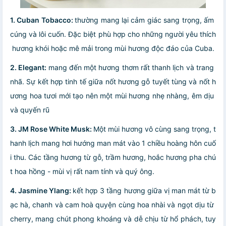
1. Cuban Tobacco:
thường mang lại cảm giác sang trọng, ấm
cúng và lôi cuốn. Đặc biệt phù hợp cho những người yêu thích
hương khói hoặc mê mải trong mùi hương độc đáo của Cuba.
2. Elegant:
mang đến một hương thơm rất thanh lịch và trang
nhã. Sự kết hợp tinh tế giữa nốt hương gỗ tuyết tùng và nốt h
ương hoa tươi mới tạo nên một mùi hương nhẹ nhàng, êm dịu
và quyến rũ
3. JM Rose White Musk:
Một mùi hương vô cùng sang trọng, t
hanh lịch mang hơi hướng man mát vào 1 chiều hoàng hôn cuố
i thu. Các tầng hương từ gỗ, trầm hương, hoắc hương pha chú
t hoa hồng - mùi vị rất nam tính và quý ông.
4. Jasmine Ylang:
kết hợp 3 tầng hương giữa vị man mát từ b
ạc hà, chanh và cam hoà quyện cùng hoa nhài và ngọt dịu từ
cherry, mang chút phong khoáng và dễ chịu từ hổ phách, tuy