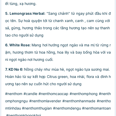
ết tùng, xạ hương.
5. Lemongrass Herbal:
"Sang chảnh" từ ngay phút đầu khi đ
ọc tên. Sự hoà quyện tới từ chanh xanh, canh , cam cùng với
sả, gừng, hương thảo trong các tầng hương tạo nên sự thanh
tao cho người sử dụng
6. White Rose:
Mang hơi hướng ngọt ngào và ma mị từ rừng r
ậm, hương thơm từ hoa hồng, hoa lily và bay bổng hòa với va
ni ngọt ngào nơi hương cuối.
7. KD No 6:
Nồng cháy như mùa hè, ngọt ngào tựa sương mai.
Hoàn hảo từ sự kết hợp Citrus green, hoa nhài, flora và đinh h
ương tạo nên sự cuốn hút cho người sử dụng
#nenthom #candle #nenthomcaocap #nenthomphong #nenth
omphongngu #nenthomlavender #nenthomhanmade #nentho
mtinhdau #nenthomthugian #nenthomdengu #nenthomantoan
#nenthomkhongkhoi