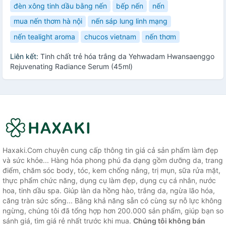
đèn xông tinh dầu bằng nến
bếp nến
nến
mua nến thơm hà nội
nến sáp lung linh mạng
nến tealight aroma
chucos vietnam
nến thơm
Liên kết:
Tinh chất trẻ hóa trắng da Yehwadam Hwansaenggo
Rejuvenating Radiance Serum (45ml)
Haxaki.Com chuyên cung cấp thông tin giá cả sản phẩm làm đẹp
và sức khỏe... Hàng hóa phong phú đa dạng gồm dưỡng da, trang
điểm, chăm sóc body, tóc, kem chống nắng, trị mụn, sữa rửa mặt,
thực phẩm chức năng, dụng cụ làm đẹp, dụng cụ cá nhân, nước
hoa, tinh dầu spa. Giúp làn da hồng hào, trắng da, ngừa lão hóa,
căng tràn sức sống... Bằng khả năng sẵn có cùng sự nỗ lực không
ngừng, chúng tôi đã tổng hợp hơn 200.000 sản phẩm, giúp bạn so
sánh giá, tìm giá rẻ nhất trước khi mua.
Chúng tôi không bán