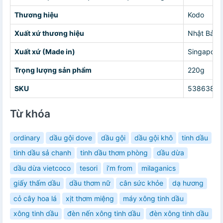
Thương hiệu
Kodo
Xuất xứ thương hiệu
Nhật Bản
Xuất xứ (Made in)
Singapore
Trọng lượng sản phẩm
220g
SKU
5386385
Từ khóa
ordinary
dầu gội dove
dầu gội
dầu gội khô
tinh dầu
tinh dầu sả chanh
tinh dầu thơm phòng
dầu dừa
dầu dừa vietcoco
tesori
i’m from
milaganics
giấy thấm dầu
dầu thơm nữ
cân sức khỏe
dạ hương
cỏ cây hoa lá
xịt thơm miệng
máy xông tinh dầu
xông tinh dầu
đèn nến xông tinh dầu
đèn xông tinh dầu