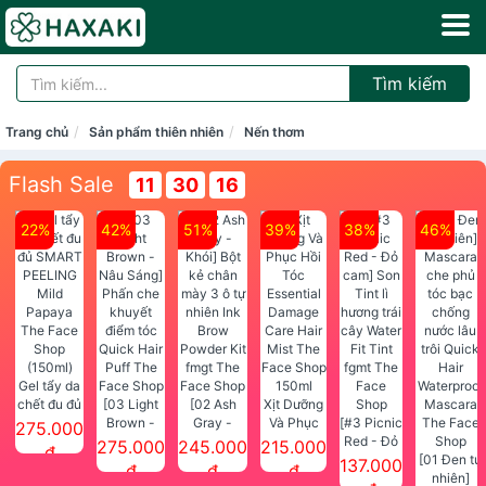
Tìm kiếm
Trang chủ
Sản phẩm thiên nhiên
Nến thơm
Flash Sale
11
30
15
22%
42%
51%
39%
38%
46%
Gel tẩy da
chết đu đủ
[03 Light
[02 Ash
Xịt Dưỡng
SMART
Brown -
Gray -
Và Phục
[#3 Picnic
275.000
PEELING
Nâu Sáng]
Khói] Bột
Hồi Tóc
Red - Đỏ
275.000
245.000
215.000
đ
Mild
Phấn che
kẻ chân
Essential
cam] Son
[01 Đen tự
137.000
đ
đ
đ
Papaya
khuyết
mày 3 ô tự
Damage
Tint lì
nhiên]