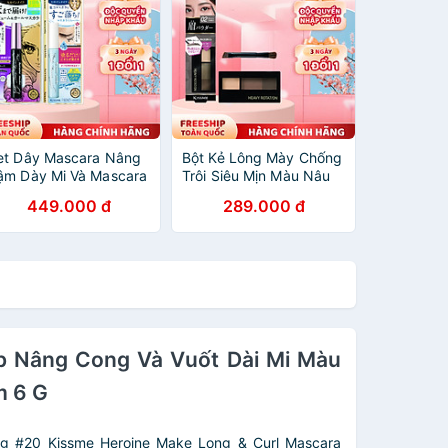
et Dây Mascara Nâng
Bột Kẻ Lông Mày Chống
ậm Dày Mi Và Mascara
Trôi Siêu Mịn Màu Nâu
ẩy Trang Mi Kissme
Xám #02 Kissme Heavy
449.000 đ
289.000 đ
eroine Make (2 cây)
Rotation Natural Powder
Eyebrow 2.3 G
úp Nâng Cong Và Vuốt Dài Mi Màu
m 6 G
g #20 Kissme Heroine Make Long & Curl Mascara