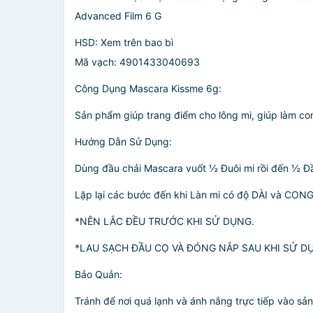
Advanced Film 6 G
HSD: Xem trên bao bì
Mã vạch: 4901433040693
Công Dụng Mascara Kissme 6g:
Sản phẩm giúp trang điểm cho lông mi, giúp làm co
Hướng Dẫn Sử Dụng:
Dùng đầu chải Mascara vuốt ½ Đuôi mi rồi đến ½ Đầu
Lặp lại các bước đến khi Làn mi có độ DÀI và CON
*NÊN LẮC ĐỀU TRƯỚC KHI SỬ DỤNG.
*LAU SẠCH ĐẦU CỌ VÀ ĐÓNG NẮP SAU KHI SỬ D
Bảo Quản:
Tránh để nơi quá lạnh và ánh nắng trực tiếp vào sả