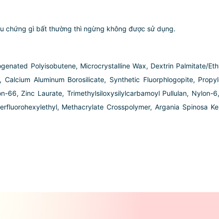
ệu chứng gì bất thường thì ngừng không được sử dụng.
rogenated Polyisobutene, Microcrystalline Wax, Dextrin Palmitate/Et
, Calcium Aluminum Borosilicate, Synthetic Fluorphlogopite, Propy
n-66, Zinc Laurate, Trimethylsiloxysilylcarbamoyl Pullulan, Nylon-6,
rfluorohexylethyl, Methacrylate Crosspolymer, Argania Spinosa Ker