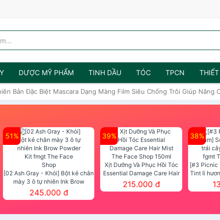
Y
DƯỢC MỸ PHẨM
TINH DẦU
TÓC
TPCN
THIẾT
hiên Bản Đặc Biệt Mascara Dạng Màng Film Siêu Chống Trôi Giúp Nâng
51%
39%
38%
Xịt Dưỡng Và Phục Hồi Tóc
[#3 Picnic
[02 Ash Gray - Khói] Bột kẻ chân
Essential Damage Care Hair
Tint lì hươ
mày 3 ô tự nhiên Ink Brow
Mist The Face Shop 150ml
Tint fg
215.000 đ
1
Powder Kit fmgt The Face Shop
245.000 đ