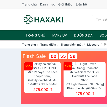
Trang chủ
Danh mục
Giới thiệu
Liên hệ
TRANG CHỦ
MAKE UP
DƯỠNG DA
BOD
P
Trang chủ
Trang điểm
Trang điểm mắt
Mascara
NƯỚC HOA
Flash Sale
00
55
58
22%
42%
Gel tẩy da chết đu đủ
SMART PEELING Mild
[03 Light Brown - Nâu Sáng]
Papaya The Face Shop
Phấn che khuyết điểm tóc
275.000 đ
(150ml)
Quick Hair Puff The Face Shop
275.000 đ