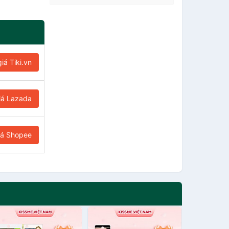
iá Tiki.vn
iá Lazada
iá Shopee