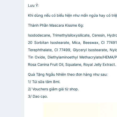
Lưu Ý:
Khi dùng nếu có biểu hiện như mẩn ngứa hay có tri
Thành Phần Mascara Kissme 6g:
Isododecane, Trimethylsiloxysilicate, Ceresin, Hyd
20 Sorbitan Isostearate, Mica, Beeswax, CI 77491
Terephthalate, CI 77499, Glyceryl Isostearate, Nylo
Tin Oxide, Diethylaminoethyl Methacrylate/HEMA/Pe
Rosa Canina Fruit Oil, Squalane, Royal Jelly Extract.
Quà Tặng Ngẫu Nhiên theo đơn hàng như sau:
1/ Túi sữa tắm 8ml.
2/ Vouchers giảm giá từ shop.
3/ Dao cạo.