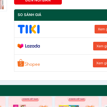
ĐẾN NƠI BÁN
SO SÁNH GIÁ
Xem g
Xem g
Xem g