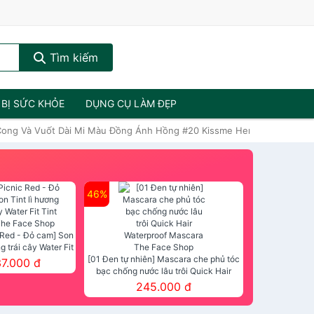
Tìm kiếm
 BỊ SỨC KHỎE
DỤNG CỤ LÀM ĐẸP
 Cong Và Vuốt Dài Mi Màu Đồng Ánh Hồng #20 Kissme Heroine Make Lon
46%
 Red - Đỏ cam] Son
ng trái cây Water Fit
mt The Face Shop
[01 Đen tự nhiên] Mascara che phủ tóc
37.000 đ
bạc chống nước lâu trôi Quick Hair
Waterproof Mascara The Face Shop
245.000 đ