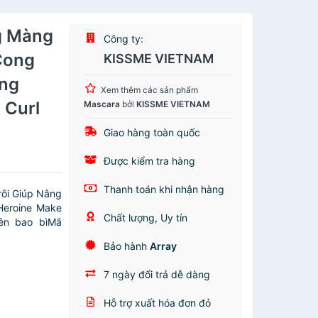
g Màng
Công ty:
Cong
KISSME VIETNAM
ồng
Xem thêm các sản phẩm
 Curl
Mascara
bởi
KISSME VIETNAM
Giao hàng toàn quốc
Được kiểm tra hàng
Thanh toán khi nhận hàng
rôi Giúp Nâng
Heroine Make
Chất lượng, Uy tín
ên bao bìMã
Bảo hành
Array
7 ngày đổi trả dễ dàng
Hỗ trợ xuất hóa đơn đỏ