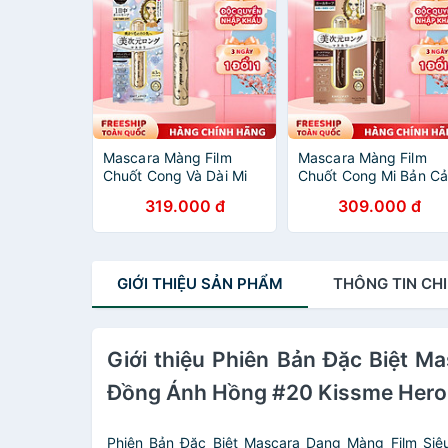
Mascara Màng Film
Mascara Màng Film
Chuốt Cong Và Dài Mi
Chuốt Cong Mi Bản Cả
Bản Cải Tiến Màu Đen
Tiến Màu Nâu Đen
319.000 đ
309.000 đ
Phiên Bản Giới Hạn
Kissme Heroine Make
Kissme Heroine Make
Real Lash Mascara
Real Lash Mascara
Advanced Film #02 6 
Advanced Film 6 G
GIỚI THIỆU
SẢN PHẨM
THÔNG TIN
CHI
Giới thiệu Phiên Bản Đặc Biệt 
Đồng Ánh Hồng #20 Kissme Heroi
Phiên Bản Đặc Biệt Mascara Dạng Màng Film Si