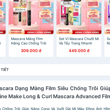
Mascara Màng Film
Set Vỉ Mascara Chuốt Mi
S
i
Nâng Cao Chống Trôi
Và Tẩy Trang Nhanh
R
Giúp Nâng Cong Vuốt
Làn Mi Kissme Heroine
T
309.000 đ
449.000 đ
Dài Mi Màu Đen Tuyền
Make (2 Cây)
H
Phiên Bản Hoàng Gia
G
Kissme Heroine Make 6
G
 TIẾT
Mascara Dạng Màng Film Siêu Chống Trôi Gi
ne Make Long & Curl Mascara Advanced Fil
êu Chống Trôi Giúp Nâng Cong Và Vuốt Dài Mi Màu Đồng Ánh Hồn