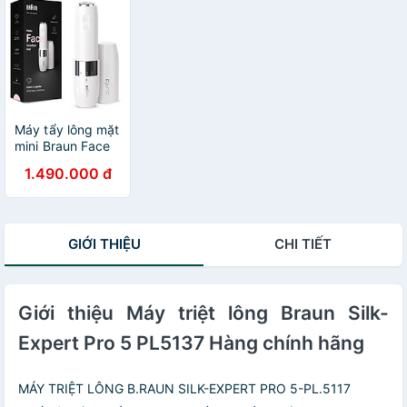
Máy tẩy lông mặt
mini Braun Face
Mini Hair
1.490.000 đ
Remover FS1000
GIỚI THIỆU
CHI TIẾT
Giới thiệu Máy triệt lông Braun Silk-
Expert Pro 5 PL5137 Hàng chính hãng
MÁY TRIỆT LÔNG B.RAUN SILK-EXPERT PRO 5-PL.5117