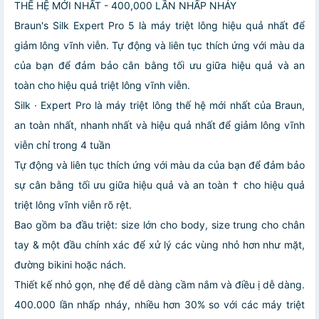
THẾ HỆ MỚI NHẤT - 400,000 LẦN NHẤP NHÁY
Braun's Silk Expert Pro 5 là máy triệt lông hiệu quả nhất để
giảm lông vĩnh viễn. Tự động và liên tục thích ứng với màu da
của bạn để đảm bảo cân bằng tối ưu giữa hiệu quả và an
toàn cho hiệu quả triệt lông vĩnh viễn.
Silk · Expert Pro là máy triệt lông thế hệ mới nhất của Braun,
an toàn nhất, nhanh nhất và hiệu quả nhất để giảm lông vĩnh
viễn chỉ trong 4 tuần
Tự động và liên tục thích ứng với màu da của bạn để đảm bảo
sự cân bằng tối ưu giữa hiệu quả và an toàn † cho hiệu quả
triệt lông vĩnh viễn rõ rệt.
Bao gồm ba đầu triệt: size lớn cho body, size trung cho chân
tay & một đầu chính xác để xử lý các vùng nhỏ hơn như mặt,
đường bikini hoặc nách.
Thiết kế nhỏ gọn, nhẹ để dễ dàng cầm nắm và điều ị dễ dàng.
400.000 lần nhấp nháy, nhiều hơn 30% so với các máy triệt