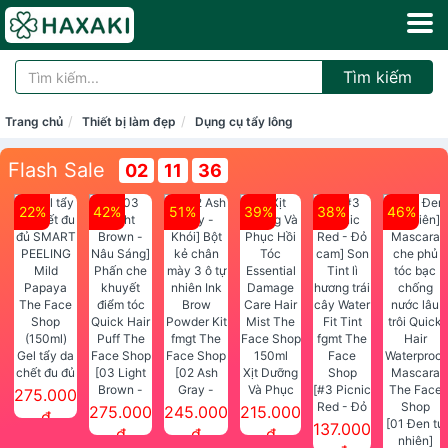
Tìm kiếm
Trang chủ
Thiết bị làm đẹp
Dụng cụ tẩy lông
Flash Sale
02
11
36
22%
42%
51%
39%
38%
46%
Gel tẩy da
chết đu đủ
[03 Light
[02 Ash
Xịt Dưỡng
SMART
Brown -
Gray -
Và Phục
[#3 Picnic
275.000
PEELING
Nâu Sáng]
Khói] Bột
Hồi Tóc
Red - Đỏ
275.000
245.000
215.000
đ
Mild
Phấn che
kẻ chân
Essential
cam] Son
[01 Đen tự
137.000
đ
đ
đ
Papaya
khuyết
mày 3 ô tự
Damage
Tint lì
nhiên]