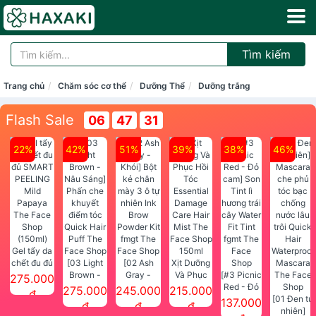
Tìm kiếm
Trang chủ
Chăm sóc cơ thể
Dưỡng Thể
Dưỡng trắng
Flash Sale
06
47
31
22%
42%
51%
39%
38%
46%
Gel tẩy da
chết đu đủ
[03 Light
[02 Ash
Xịt Dưỡng
SMART
Brown -
Gray -
Và Phục
[#3 Picnic
275.000
PEELING
Nâu Sáng]
Khói] Bột
Hồi Tóc
Red - Đỏ
275.000
245.000
215.000
đ
Mild
Phấn che
kẻ chân
Essential
cam] Son
[01 Đen tự
137.000
đ
đ
đ
Papaya
khuyết
mày 3 ô tự
Damage
Tint lì
nhiên]