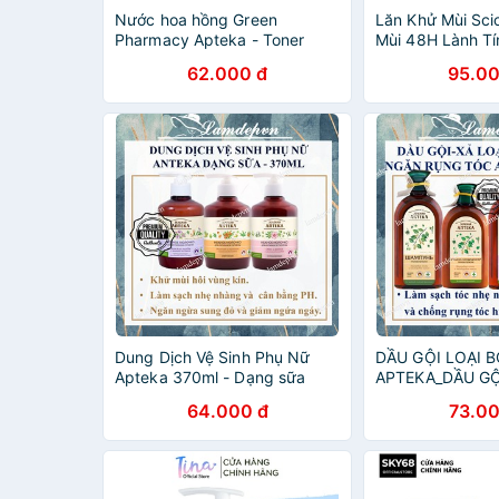
Nước hoa hồng Green
Lăn Khử Mùi Sci
Pharmacy Apteka - Toner
Mùi 48H Lành Tí
Anteka Nga 200ml
Anteka 50ml Ng
62.000 đ
95.00
Dung Dịch Vệ Sinh Phụ Nữ
DẦU GỘI LOẠI 
Apteka 370ml - Dạng sữa
APTEKA_DẦU G
RỤNG TÓC APT
64.000 đ
73.00