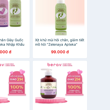
Chân Giày Guốc
Xịt khử mùi hôi chân, giảm tiết
teka Nhập Khẩu
mồ hôi "Zelenaya Apteka"
Kiểm soát mồ hôi (Melaleuca –
.000 đ
99.000 đ
xanh lá) 150ml