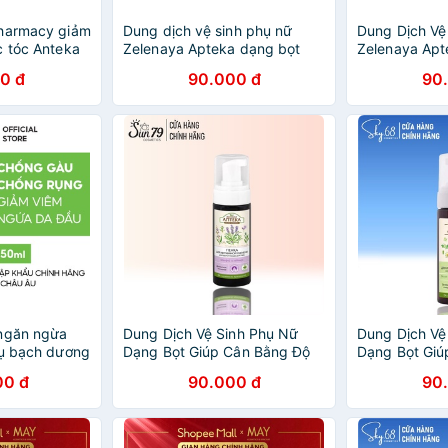
Pharmacy giảm
Dung dịch vệ sinh phụ nữ
Dung Dịch Vệ
c tóc Anteka
Zelenaya Apteka dạng bọt
Zelenaya Apt
Hoa keo và trà xanh 150ml -
370ml - BioTo
0 đ
90.000 đ
90
BioTopcare Official
 ngăn ngừa
Dung Dịch Vệ Sinh Phụ Nữ
Dung Dịch Vệ
nụ bạch dương
Dạng Bọt Giúp Cân Bằng Độ
Dạng Bọt Giú
re Official
pH Vùng Kín Zelenaya Apteka
pH Vùng Kín 
00 đ
90.000 đ
90
Cây Xô Thơm Và Lavender
- Hoa Keo Tr
150ml
150ml