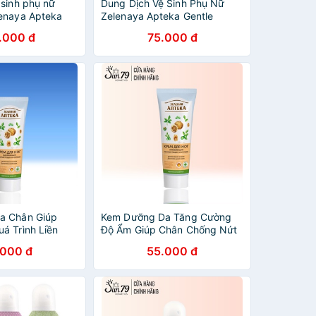
 sinh phụ nữ
Dung Dịch Vệ Sinh Phụ Nữ
enaya Apteka
Zelenaya Apteka Gentle
ết xuất Thảo
intime soap Camomile HOA
.000 đ
75.000 đ
 TN192
CÚC Dạng GEL dành cho DA
NHẠY CẢM 370ml
a Chân Giúp
Kem Dưỡng Da Tăng Cường
á Trình Liền
Độ Ẩm Giúp Chân Chống Nứt
ứt Nẻ Zelenaya
Nẻ Zelenaya Apteka 75ml
.000 đ
55.000 đ