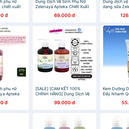
nh phụ nữ
Dung Dịch Vệ Sinh Phụ Nữ
Dung dịch vệ
 chiết xuất
Zelenaya Apteka Chiết Xuất
dạng sữa Zel
 07807
Cây Xô Thơm 370ml - TN046
trung hòa chi
0 đ
69.000 đ
126
Mộc 370ml -
nh phụ nữ
[SALE] [CAM KẾT 100%
Kem Dưỡng D
aya Apteka
CHÍNH HÃNG] Dung Dịch Vệ
Đẩy Nhanh Qu
 xuất yến
Sinh Phụ Nữ Kháng Khuẩn
Sẹo, Chống N
0 đ
99.000 đ
55
g 370ml -
Zelenaya Apteka Ukraine
Apteka 75ml
370ml