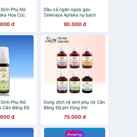
 Sinh Phụ Nữ
Dầu xả ngăn ngừa gàu
eka Hoa Cúc
Zelenaya Apteka nụ bạch
pcare Official
dương và thầu dầu 300ml -
.000 đ
90.000 đ
BioTopcare Official
 Sinh Phụ Nữ
Dung dịch vệ sinh phụ nữ Cân
p Cân Bằng Độ
Bằng Độ pH Vùng Kín
Zelenaya Apteka
"Zelenaya Apteka" 370ml
.000 đ
75.000 đ
ắng & Trà Xanh