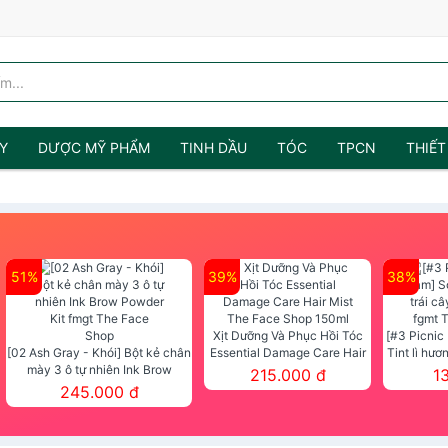
Y
DƯỢC MỸ PHẨM
TINH DẦU
TÓC
TPCN
THIẾT
51%
39%
38%
Xịt Dưỡng Và Phục Hồi Tóc
[#3 Picnic
[02 Ash Gray - Khói] Bột kẻ chân
Essential Damage Care Hair
Tint lì hươ
mày 3 ô tự nhiên Ink Brow
Mist The Face Shop 150ml
Tint fg
215.000 đ
1
Powder Kit fmgt The Face Shop
245.000 đ