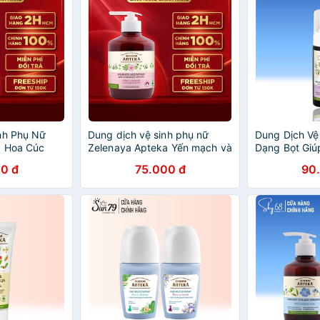
nh Phụ Nữ
Dung dịch vệ sinh phụ nữ
Dung Dịch Vệ
a Hoa Cúc
Zelenaya Apteka Yến mạch và
Dạng Bọt Giú
Độ pH Vùng
Sợi bông dạng sữa làm dịu da
pH Vùng Kín 
0 đ
75.000 đ
90
370 ml
Cây Xô Thơm
150ml