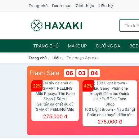
Trang chủ
Danh mục
Giới thiệu
Liên hệ
TRANG CHỦ
MAKE UP
DƯỠNG DA
BOD
Zelenaya Apteka
Trang chủ
Hiệu
NƯỚC HOA
Flash Sale
06
03
03
22%
42%
Gel tẩy da chết đu đủ
SMART PEELING Mild
[03 Light Brown - Nâu Sáng]
Papaya The Face Shop
Phấn che khuyết điểm tóc
275.000 đ
(150ml)
Quick Hair Puff The Face Shop
275.000 đ