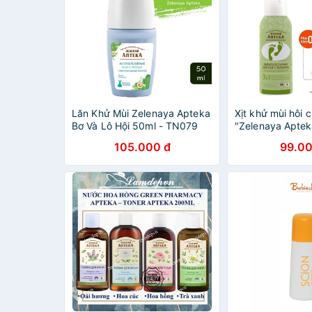
Lăn Khử Mùi Zelenaya Apteka
Xịt khử mùi hôi 
Bơ Và Lô Hội 50ml - TN079
"Zelenaya Aptek
mồ hôi (Melaleuc
105.000 đ
99.00
150 ml