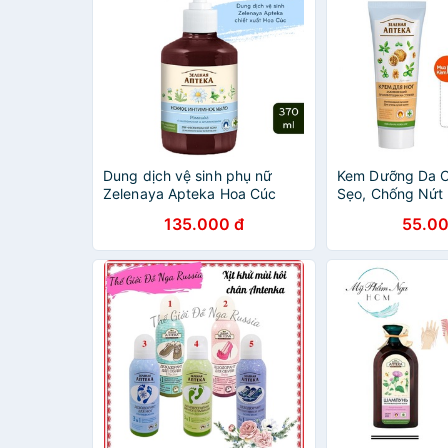
Dung dịch vệ sinh phụ nữ
Kem Dưỡng Da C
Zelenaya Apteka Hoa Cúc
Sẹo, Chống Nứt
370ml dành cho da nhạy cảm
Apteka 75ml
135.000 đ
55.00
- TN158