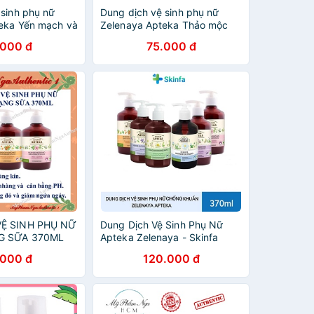
 sinh phụ nữ
Dung dịch vệ sinh phụ nữ
eka Yến mạch và
Zelenaya Apteka Thảo mộc
g sữa làm dịu da
dạng sữa trung hòa 370 ml
.000 đ
75.000 đ
VỆ SINH PHỤ NỮ
Dung Dịch Vệ Sinh Phụ Nữ
G SỮA 370ML
Apteka Zelenaya - Skinfa
.000 đ
120.000 đ