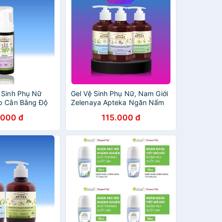
 Sinh Phụ Nữ
Gel Vệ Sinh Phụ Nữ, Nam Giới
p Cân Bằng Độ
Zelenaya Apteka Ngăn Nấm
Zelenaya Apteka
Ngứa Phụ Khoa Giúp Thơm
.000 đ
115.000 đ
 Và Lavender
Dịu Nhẹ Vùng Kín 370ml