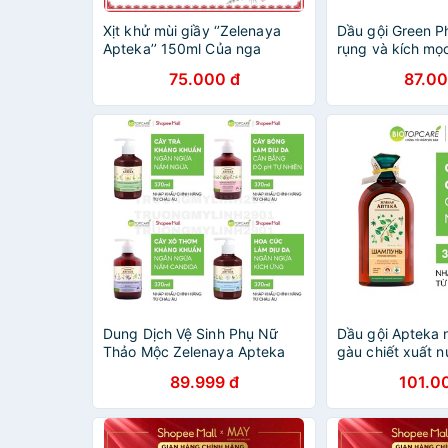
Xịt khử mùi giầy ‘’Zelenaya
Dầu gội Green 
Apteka’’ 150ml Của nga
rụng và kích mọ
(Apteka)
75.000 đ
87.00
Dung Dịch Vệ Sinh Phụ Nữ
Dầu gội Apteka
Thảo Mộc Zelenaya Apteka
gàu chiết xuất 
370ml
350ml - BioTopca
89.999 đ
101.0