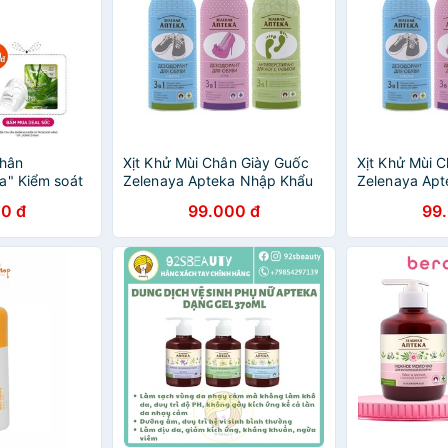
chân
Xịt Khử Mùi Chân Giày Guốc
Xịt Khử Mùi 
a" Kiểm soát
Zelenaya Apteka Nhập Khẩu
Zelenaya Ap
a – xanh lá)
Nga 150ml
Nga 150ml
0 đ
99.000 đ
99