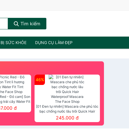
Tìm kiếm
 BỊ SỨC KHỎE
DỤNG CỤ LÀM ĐẸP
46%
 Red - Đỏ cam] Son
ng trái cây Water Fit
mt The Face Shop
[01 Đen tự nhiên] Mascara che phủ tóc
37.000 đ
bạc chống nước lâu trôi Quick Hair
Waterproof Mascara The Face Shop
245.000 đ