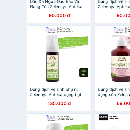
Dầu Xả Ngừa Gàu Bảo Vệ
Dung dịch vệ si
Nang Tóc Zelenaya Apteka
Zelenaya Apteka
Nụ Bạch Dương Và Dầu Thầu
Cây Trà 370ml -
90.000 đ
90.00
Dầu 300ml
Dung dịch vệ sinh phụ nữ
Dung dịch vệ si
Zelenaya Apteka dạng bọt
dạng sữa Zelen
chiết xuất hoa keo và trà xanh
làm dịu da chiết
135.000 đ
69.00
150ml - BioTopCareOfficial -
mạch và hạt bôn
TN196
TN194