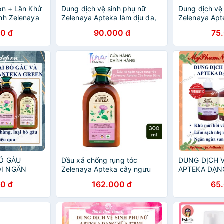
on + Lăn Khử
Dung dịch vệ sinh phụ nữ
Dung dịch vệ
nh Zelenaya
Zelenaya Apteka làm dịu da,
Zelenaya Apt
a
kháng khuẩn, cân bằng độ pH
Sợi bông dạn
0 đ
90.000 đ
75
vùng kín 370ml
370 ml
BỎ GÀU
Dầu xả chống rụng tóc
DUNG DỊCH 
ỘI NGĂN
Zelenaya Apteka cây ngưu
APTEKA DẠN
EKA
bàng và protein lúa mì 300ml
0 đ
162.000 đ
65
- BioTopcare Official - TN146