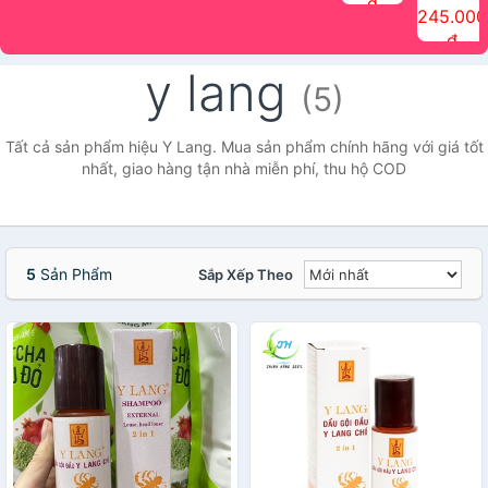
đ
The Face
điểm tóc
nhiên Ink
Care Hair
hương trái
Mascara
245.000
Shop
Quick Hair
Brow
Mist The
cây Water
che phủ
đ
(150ml)
Puff The
Powder Kit
Face Shop
Fit Tint
tóc bạc
Face Shop
fmgt The
150ml
fgmt The
chống
y lang
Face Shop
Face
nước lâu
(5)
Shop
trôi Quick
Hair
Waterproof
Tất cả sản phẩm hiệu Y Lang. Mua sản phẩm chính hãng với giá tốt
Mascara
nhất, giao hàng tận nhà miễn phí, thu hộ COD
The Face
Shop
5
Sản Phẩm
Sắp Xếp Theo