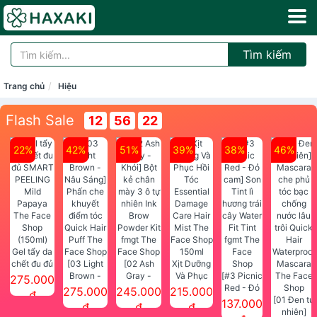
Tìm kiếm
Trang chủ
Hiệu
Flash Sale
12
56
22
22%
42%
51%
39%
38%
46%
Gel tẩy da
chết đu đủ
[03 Light
[02 Ash
Xịt Dưỡng
SMART
Brown -
Gray -
Và Phục
[#3 Picnic
275.000
PEELING
Nâu Sáng]
Khói] Bột
Hồi Tóc
Red - Đỏ
275.000
245.000
215.000
đ
Mild
Phấn che
kẻ chân
Essential
cam] Son
[01 Đen tự
137.000
đ
đ
đ
Papaya
khuyết
mày 3 ô tự
Damage
Tint lì
nhiên]