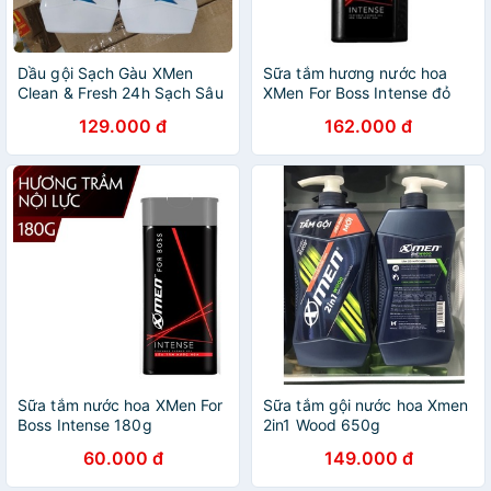
Dầu gội Sạch Gàu XMen
Sữa tắm hương nước hoa
Clean & Fresh 24h Sạch Sâu
XMen For Boss Intense đỏ
630g
650g
129.000 đ
162.000 đ
Sữa tắm nước hoa XMen For
Sữa tắm gội nước hoa Xmen
Boss Intense 180g
2in1 Wood 650g
60.000 đ
149.000 đ