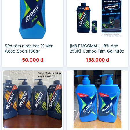
Sữa tắm nước hoa X-Men
[Mã FMCGMALL -8% đơn
Wood Sport 180gr
250K] Combo Tắm Gội nước
hoa 2in1 X-men Wood 650g
50.000 đ
158.000 đ
+ Dầu gội nước hoa X- men
Wood 150g