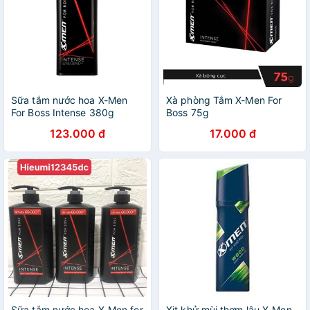
Sữa tắm nước hoa X-Men
Xà phòng Tắm X-Men For
For Boss Intense 380g
Boss 75g
123.000 đ
17.000 đ
Sữa tắm nước hoa X-Men for
Xịt khử mùi thơm lâu X-Men