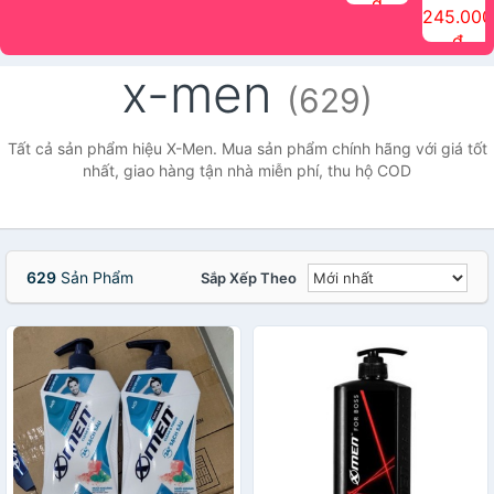
đ
The Face
điểm tóc
nhiên Ink
Care Hair
hương trái
Mascara
245.000
Shop
Quick Hair
Brow
Mist The
cây Water
che phủ
đ
(150ml)
Puff The
Powder Kit
Face Shop
Fit Tint
tóc bạc
Face Shop
fmgt The
150ml
fgmt The
chống
x-men
Face Shop
Face
nước lâu
(629)
Shop
trôi Quick
Hair
Waterproof
Tất cả sản phẩm hiệu X-Men. Mua sản phẩm chính hãng với giá tốt
Mascara
nhất, giao hàng tận nhà miễn phí, thu hộ COD
The Face
Shop
629
Sản Phẩm
Sắp Xếp Theo