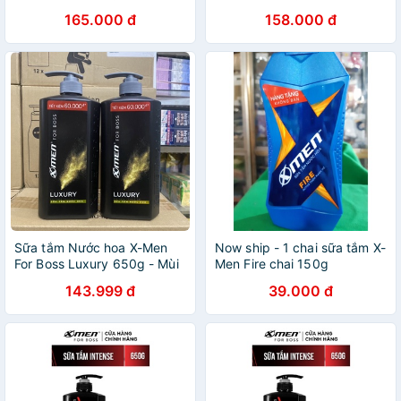
165.000 đ
158.000 đ
Sữa tắm Nước hoa X-Men
Now ship - 1 chai sữa tắm X-
For Boss Luxury 650g - Mùi
Men Fire chai 150g
hương sang trọng tinh tế
143.999 đ
39.000 đ