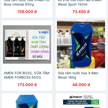
Boss Intense 650g
Wood Sport 150ml
159.000 đ
73.450 đ
XMEN FOR BOSS_ SỮA TẮM
Sữa tắm nước hoa X-Men
XMEN FORBOSS 650G.
Wood 180g
173.000 đ
48.000 đ