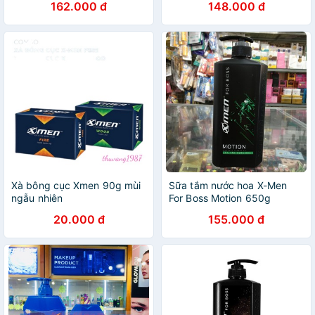
162.000 đ
148.000 đ
Xà bông cục Xmen 90g mùi
Sữa tắm nước hoa X-Men
ngẫu nhiên
For Boss Motion 650g
20.000 đ
155.000 đ