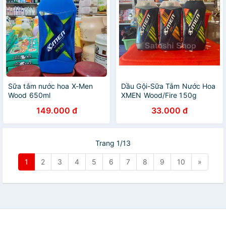
Sữa tắm nước hoa X-Men
Dầu Gội-Sữa Tắm Nước Hoa
Wood 650ml
XMEN Wood/Fire 150g
149.000 đ
33.000 đ
Trang 1/13
1
2
3
4
5
6
7
8
9
10
»