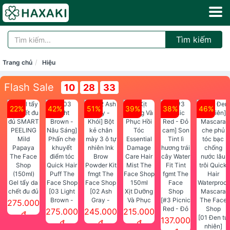
Tìm kiếm
Trang chủ
Hiệu
Flash Sale
10
28
32
22%
42%
51%
39%
38%
46%
Gel tẩy da
chết đu đủ
[03 Light
[02 Ash
Xịt Dưỡng
SMART
Brown -
Gray -
Và Phục
[#3 Picnic
275.000
PEELING
Nâu Sáng]
Khói] Bột
Hồi Tóc
Red - Đỏ
275.000
245.000
215.000
đ
Mild
Phấn che
kẻ chân
Essential
cam] Son
[01 Đen tự
137.000
đ
đ
đ
Papaya
khuyết
mày 3 ô tự
Damage
Tint lì
nhiên]