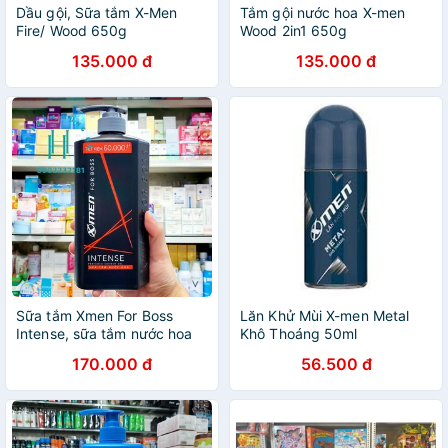
Dầu gội, Sữa tắm X-Men
Tắm gội nước hoa X-men
Fire/ Wood 650g
Wood 2in1 650g
135.000 đ
135.000 đ
Sữa tắm Xmen For Boss
Lăn Khử Mùi X-men Metal
Intense, sữa tắm nước hoa
Khô Thoáng 50ml
nam cao cấp 650g
170.000 đ
56.500 đ