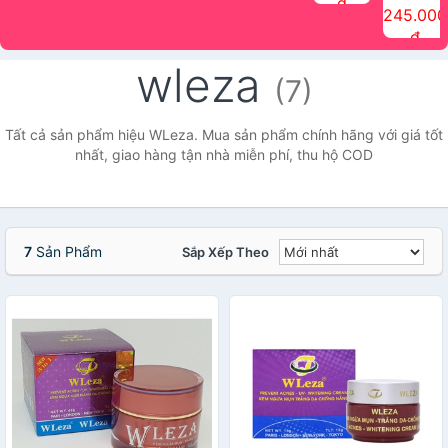
đ
The Face
điểm tóc
nhiên Ink
Care Hair
hương trái
Mascara
245.000
Shop
Quick Hair
Brow
Mist The
cây Water
che phủ
đ
(150ml)
Puff The
Powder Kit
Face Shop
Fit Tint
tóc bạc
Face Shop
fmgt The
150ml
fgmt The
chống
wleza
Face Shop
Face
nước lâu
(7)
Shop
trôi Quick
Hair
Waterproof
Tất cả sản phẩm hiệu WLeza. Mua sản phẩm chính hãng với giá tốt
Mascara
nhất, giao hàng tận nhà miễn phí, thu hộ COD
The Face
Shop
7
Sản Phẩm
Sắp Xếp Theo