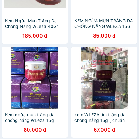
Kem Ngừa Mụn Trắng Da
KEM NGỪA MỤN TRẮNG DA
Chống Nắng WLeza 40Gr
CHỐNG NẮNG WLEZA 15G
185.000 đ
85.000 đ
Kem ngừa mụn trắng da
kem WLEZA tím trắng da-
chống nắng WLeza 15g
chống nắng 15g [ chuẩn
hàng cty 100%]
80.000 đ
67.000 đ