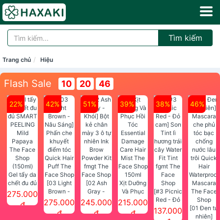
Tìm kiếm
Trang chủ
Hiệu
Flash Sale
10
20
45
22%
42%
51%
39%
38%
46%
Gel tẩy da
chết đu đủ
[03 Light
[02 Ash
Xịt Dưỡng
SMART
Brown -
Gray -
Và Phục
[#3 Picnic
275.000
PEELING
Nâu Sáng]
Khói] Bột
Hồi Tóc
Red - Đỏ
275.000
245.000
215.000
đ
Mild
Phấn che
kẻ chân
Essential
cam] Son
[01 Đen tự
137.000
đ
đ
đ
Papaya
khuyết
mày 3 ô tự
Damage
Tint lì
nhiên]