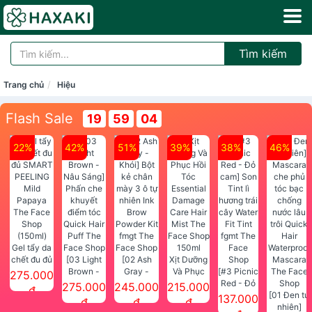
Tìm kiếm
Trang chủ
Hiệu
Flash Sale
19
59
04
22%
42%
51%
39%
38%
46%
Gel tẩy da
chết đu đủ
[03 Light
[02 Ash
Xịt Dưỡng
SMART
Brown -
Gray -
Và Phục
[#3 Picnic
275.000
PEELING
Nâu Sáng]
Khói] Bột
Hồi Tóc
Red - Đỏ
275.000
245.000
215.000
đ
Mild
Phấn che
kẻ chân
Essential
cam] Son
[01 Đen tự
137.000
đ
đ
đ
Papaya
khuyết
mày 3 ô tự
Damage
Tint lì
nhiên]