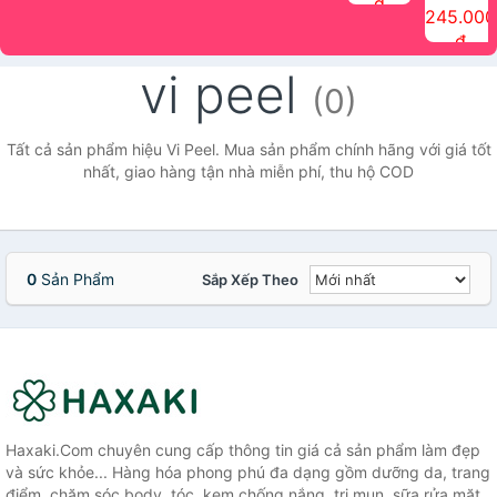
đ
The Face
điểm tóc
nhiên Ink
Care Hair
hương trái
Mascara
245.000
Shop
Quick Hair
Brow
Mist The
cây Water
che phủ
đ
(150ml)
Puff The
Powder Kit
Face Shop
Fit Tint
tóc bạc
Face Shop
fmgt The
150ml
fgmt The
chống
vi peel
Face Shop
Face
nước lâu
(0)
Shop
trôi Quick
Hair
Waterproof
Tất cả sản phẩm hiệu Vi Peel. Mua sản phẩm chính hãng với giá tốt
Mascara
nhất, giao hàng tận nhà miễn phí, thu hộ COD
The Face
Shop
0
Sản Phẩm
Sắp Xếp Theo
Haxaki.Com chuyên cung cấp thông tin giá cả sản phẩm làm đẹp
và sức khỏe... Hàng hóa phong phú đa dạng gồm dưỡng da, trang
điểm, chăm sóc body, tóc, kem chống nắng, trị mụn, sữa rửa mặt,