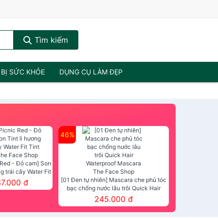
Tìm kiếm
 BỊ SỨC KHỎE
DỤNG CỤ LÀM ĐẸP
46%
 Red - Đỏ cam] Son
ng trái cây Water Fit
mt The Face Shop
[01 Đen tự nhiên] Mascara che phủ tóc
37.000 đ
bạc chống nước lâu trôi Quick Hair
Waterproof Mascara The Face Shop
245.000 đ