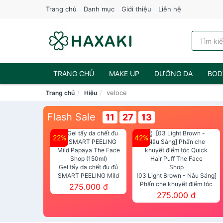
Trang chủ
Danh mục
Giới thiệu
Liên hệ
TRANG CHỦ
MAKE UP
DƯỠNG DA
BOD
veloce
Trang chủ
Hiệu
NƯỚC HOA
Flash Sale
11
27
13
22%
42%
Gel tẩy da chết đu đủ
SMART PEELING Mild
[03 Light Brown - Nâu Sáng]
Papaya The Face Shop
Phấn che khuyết điểm tóc
275.000 đ
(150ml)
Quick Hair Puff The Face Shop
275.000 đ