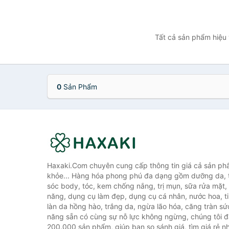
Tất cả sản phẩm hiệu 
0
Sản Phẩm
Haxaki.Com chuyên cung cấp thông tin giá cả sản ph
khỏe... Hàng hóa phong phú đa dạng gồm dưỡng da, 
sóc body, tóc, kem chống nắng, trị mụn, sữa rửa mặt
năng, dụng cụ làm đẹp, dụng cụ cá nhân, nước hoa, t
làn da hồng hào, trắng da, ngừa lão hóa, căng tràn sứ
năng sẵn có cùng sự nỗ lực không ngừng, chúng tôi 
200.000 sản phẩm, giúp bạn so sánh giá, tìm giá rẻ nh