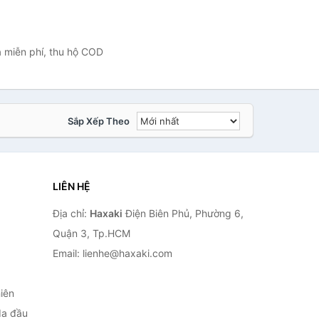
à miễn phí, thu hộ COD
Sắp Xếp Theo
LIÊN HỆ
Địa chỉ:
Haxaki
Điện Biên Phủ, Phường 6,
Quận 3, Tp.HCM
Email: lienhe@haxaki.com
iên
da đầu