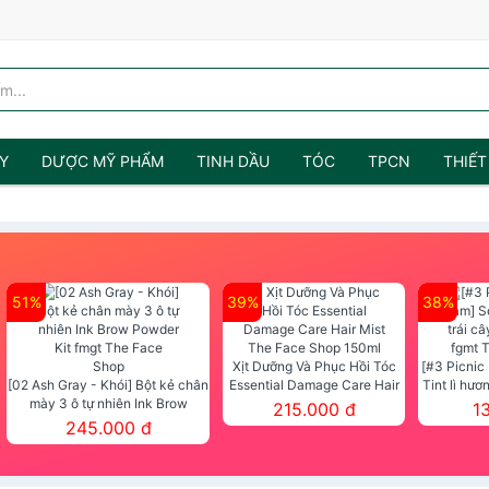
Y
DƯỢC MỸ PHẨM
TINH DẦU
TÓC
TPCN
THIẾT
51%
39%
38%
Xịt Dưỡng Và Phục Hồi Tóc
[#3 Picnic
[02 Ash Gray - Khói] Bột kẻ chân
Essential Damage Care Hair
Tint lì hươ
mày 3 ô tự nhiên Ink Brow
Mist The Face Shop 150ml
Tint fg
215.000 đ
1
Powder Kit fmgt The Face Shop
245.000 đ