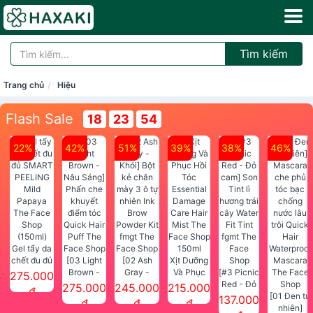
Tìm kiếm
Trang chủ
Hiệu
Flash Sale
18
23
54
22%
42%
51%
39%
38%
46%
Gel tẩy da
chết đu đủ
[03 Light
[02 Ash
Xịt Dưỡng
SMART
Brown -
Gray -
Và Phục
[#3 Picnic
275.000
PEELING
Nâu Sáng]
Khói] Bột
Hồi Tóc
Red - Đỏ
275.000
245.000
215.000
đ
Mild
Phấn che
kẻ chân
Essential
cam] Son
[01 Đen tự
137.000
đ
đ
đ
Papaya
khuyết
mày 3 ô tự
Damage
Tint lì
nhiên]