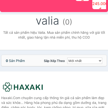
đ
The Face
điểm tóc
nhiên Ink
Care Hair
hương trái
Mascara
245.000
Shop
Quick Hair
Brow
Mist The
cây Water
che phủ
đ
(150ml)
Puff The
Powder Kit
Face Shop
Fit Tint
tóc bạc
Face Shop
fmgt The
150ml
fgmt The
chống
valia
Face Shop
Face
nước lâu
(0)
Shop
trôi Quick
Hair
Waterproof
Tất cả sản phẩm hiệu Valia. Mua sản phẩm chính hãng với giá tốt
Mascara
nhất, giao hàng tận nhà miễn phí, thu hộ COD
The Face
Shop
0
Sản Phẩm
Sắp Xếp Theo
Haxaki.Com chuyên cung cấp thông tin giá cả sản phẩm làm đẹp
và sức khỏe... Hàng hóa phong phú đa dạng gồm dưỡng da, trang
điểm, chăm sóc body, tóc, kem chống nắng, trị mụn, sữa rửa mặt,