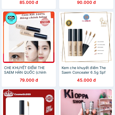
85.000 đ
90.000 đ
CHE KHUYẾT ĐIỂM THE
Kem che khuyết điểm The
SAEM HÀN QUỐC (chính
Saem Concealer 6.5g Spf
hãng)
28.5 PA+++ - Che khuyết
79.000 đ
45.000 đ
điểm The Saem dạng kem
lỏng.