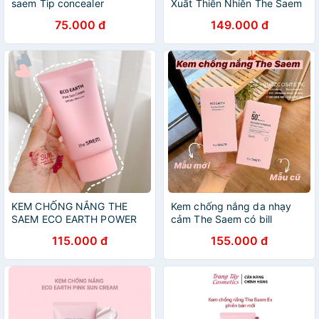
saem Tip concealer
Xuất Thiên Nhiên The Saem
Airy Cotton Foundation
75.000 đ
149.000 đ
SPF30/PA++ 30ml
KEM CHỐNG NẮNG THE
Kem chống nắng da nhạy
SAEM ECO EARTH POWER
cảm The Saem có bill
PINK SUN CREAM SPF 50+
115.000 đ
155.000 đ
PA++++