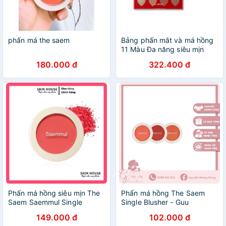
phấn má the saem
Bảng phấn mắt và má hồng
11 Màu Đa năng siêu mịn
The Saem Love Me Multi
180.000 đ
322.400 đ
Palette
Phấn má hồng siêu mịn The
Phấn má hồng The Saem
Saem Saemmul Single
Single Blusher - Guu
Blusher
149.000 đ
102.000 đ