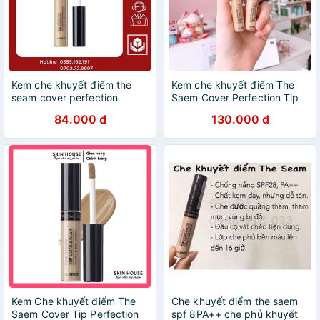
Kem che khuyết điểm the
Kem che khuyết điểm The
seam cover perfection
Saem Cover Perfection Tip
natural beige hàn quốc
Concealer
84.000 đ
130.000 đ
chính hãng kiềm dầu lâu trôi
cho da dầu Cosmetic999
Kem Che khuyết điểm The
Che khuyết điểm the saem
Saem Cover Tip Perfection
spf 8PA++ che phủ khuyết