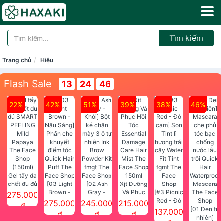
Tìm kiếm
Trang chủ
Hiệu
Flash Sale
13
24
45
22%
42%
51%
39%
38%
46%
Gel tẩy da
chết đu đủ
[03 Light
[02 Ash
Xịt Dưỡng
SMART
Brown -
Gray -
Và Phục
[#3 Picnic
275.000
PEELING
Nâu Sáng]
Khói] Bột
Hồi Tóc
Red - Đỏ
275.000
245.000
215.000
đ
Mild
Phấn che
kẻ chân
Essential
cam] Son
[01 Đen tự
137.000
đ
đ
đ
Papaya
khuyết
mày 3 ô tự
Damage
Tint lì
nhiên]