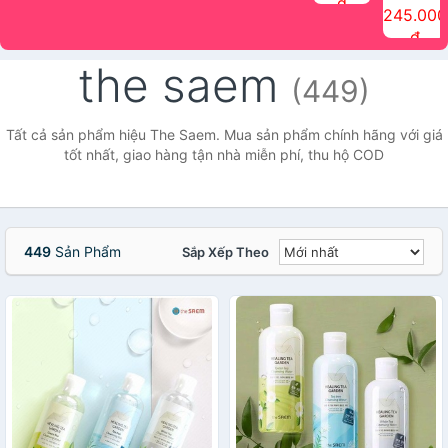
đ
The Face
điểm tóc
nhiên Ink
Care Hair
hương trái
Mascara
245.000
Shop
Quick Hair
Brow
Mist The
cây Water
che phủ
đ
(150ml)
Puff The
Powder Kit
Face Shop
Fit Tint
tóc bạc
Face Shop
fmgt The
150ml
fgmt The
chống
the saem
Face Shop
Face
nước lâu
(449)
Shop
trôi Quick
Hair
Waterproof
Tất cả sản phẩm hiệu The Saem. Mua sản phẩm chính hãng với giá
Mascara
tốt nhất, giao hàng tận nhà miễn phí, thu hộ COD
The Face
Shop
449
Sản Phẩm
Sắp Xếp Theo