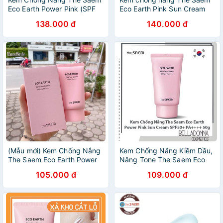
Eco Earth Power Pink (SPF
Eco Earth Pink Sun Cream
50+/PA)++++
50g
138.000 đ
140.000 đ
(Mẫu mới) Kem Chống Nắng
Kem Chống Nắng Kiềm Dầu,
The Saem Eco Earth Power
Nâng Tone The Saem Eco
Pink Sun Cream
Earth Power Pink Sun Cream
105.000 đ
109.000 đ
SPF50+/PA++++
SPF50+ PA++++ 50g