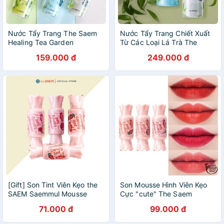
Nước Tẩy Trang The Saem
Nước Tẩy Trang Chiết Xuất
Healing Tea Garden
Từ Các Loại Lá Trà The
Cleansing Water 300ml
Saem Healing Tea Garden
159.000 đ
249.000 đ
Cleansing Water
[Gift] Son Tint Viên Kẹo the
Son Mousse Hình Viên Kẹo
SAEM Saemmul Mousse
Cực "cute" The Saem
Candy Tint 01 Redmango
Saemmul Mousse Candy
71.000 đ
99.000 đ
Mousse (8g)
Tint 3.5g