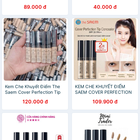
Concealer SPF28 PA++
điểm hoàn hảo [ cam kết -
89.000 đ
40.000 đ
Hàn Quốc 100%]
Kem Che Khuyết Điểm The
KEM CHE KHUYẾT ĐIỂM
Saem Cover Perfection Tip
SAEM COVER PERFECTION
Concealer SPF28 PA++ 6.5g
SPF28
120.000 đ
109.900 đ