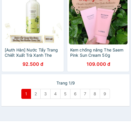
[Auth Hàn] Nước Tẩy Trang
Kem chống nắng The Saem
Chiết Xuất Trà Xanh The
Pink Sun Cream 50g
Saem Healing Tea Garden
92.500 đ
109.000 đ
Green Tea Cleansing Water
Cho Da Hỗn Hợp
Trang 1/9
1
2
3
4
5
6
7
8
9