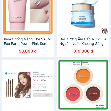
Kem Chống Nắng The SAEM
Gel Dưỡng Ẩm Cấp Nước Từ
Eco Earth Power Pink Sun
Nguồn Nước Khoáng Sông
Cream SPF50+ PA++++ 50g
Băng The Saem Iceland
98.000 đ
319.000 đ
- Hồng
Aqua Gel Cream 60ml