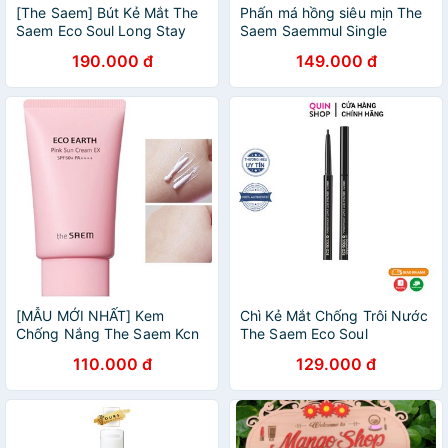
[The Saem] Bút Kẻ Mắt The
Phấn má hồng siêu mịn The
Saem Eco Soul Long Stay
Saem Saemmul Single
Brush Liner
Blusher
190.000 đ
149.000 đ
[MẪU MỚI NHẤT] Kem
Chì Kẻ Mắt Chống Trôi Nước
Chống Nắng The Saem Kcn
The Saem Eco Soul
Eco Earth Power Sun Cream
Powerproof Super Slim
110.000 đ
129.000 đ
EX
Eyeliner