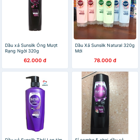
Dầu xả Sunsilk Óng Mượt
Dầu Xả Sunsilk Natural 320g
Rạng Ngời 320g
Mới
62.000 đ
78.000 đ
Dầu xả Sunsilk Thái Lan tím
Sỉ combo 5 chai dầu xả