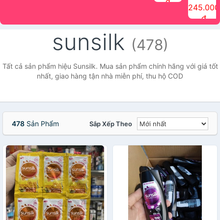
đ
The Face
điểm tóc
nhiên Ink
Care Hair
hương trái
Mascara
245.000
Shop
Quick Hair
Brow
Mist The
cây Water
che phủ
đ
(150ml)
Puff The
Powder Kit
Face Shop
Fit Tint
tóc bạc
Face Shop
fmgt The
150ml
fgmt The
chống
sunsilk
Face Shop
Face
nước lâu
(478)
Shop
trôi Quick
Hair
Waterproof
Tất cả sản phẩm hiệu Sunsilk. Mua sản phẩm chính hãng với giá tốt
Mascara
nhất, giao hàng tận nhà miễn phí, thu hộ COD
The Face
Shop
478
Sản Phẩm
Sắp Xếp Theo