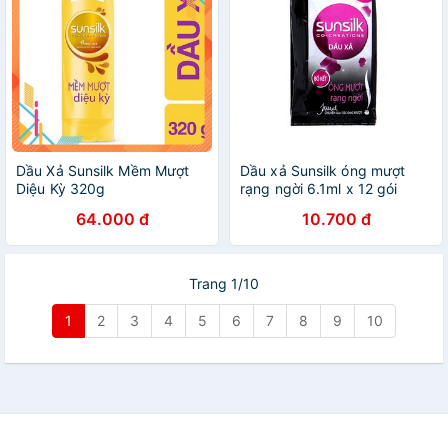
Dầu Xả Sunsilk Mềm Mượt
Dầu xả Sunsilk óng mượt
Diệu Kỳ 320g
rạng ngời 6.1ml x 12 gói
64.000 đ
10.700 đ
Trang 1/10
1
2
3
4
5
6
7
8
9
10