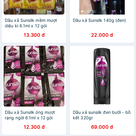
Dầu xả Sunsilk mềm mượt
Dầu xả Sunsilk 140g (đen)
diệu kì 6.1ml x 12 gói
13.300 đ
22.000 đ
Dầu xả Sunsilk óng mượt
Dầu xả sunsilk đen bưởi - bồ
rạng ngời 6.1ml x 12 gói
kết 320gr
12.300 đ
69.000 đ