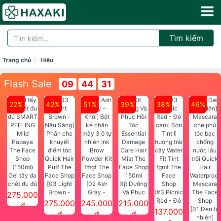
Tìm kiếm
Trang chủ
Hiệu
Flash Sale
09
44
30
22%
42%
51%
39%
38%
46%
Gel tẩy da
chết đu đủ
[03 Light
[02 Ash
Xịt Dưỡng
SMART
Brown -
Gray -
Và Phục
[#3 Picnic
275.000
PEELING
Nâu Sáng]
Khói] Bột
Hồi Tóc
Red - Đỏ
275.000
245.000
215.000
đ
Mild
Phấn che
kẻ chân
Essential
cam] Son
[01 Đen tự
137.000
đ
đ
đ
Papaya
khuyết
mày 3 ô tự
Damage
Tint lì
nhiên]