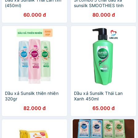
(450ml)
sunsilk SMOOTHIES tinh
bưởi và bồ kết (142 ml)
60.000 đ
80.000 đ
Dầu xả Sunsilk thiên nhiên
Dầu xả Sunsilk Thái Lan
320gr
Xanh 450ml
82.000 đ
65.000 đ