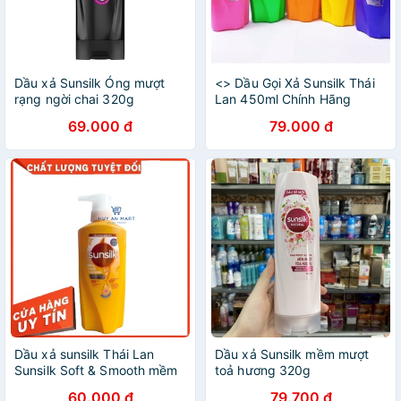
Dầu xả Sunsilk Óng mượt
<
> Dầu Gọi Xả Sunsilk Thái
rạng ngời chai 320g
Lan 450ml Chính Hãng
69.000 đ
79.000 đ
Dầu xả sunsilk Thái Lan
Dầu xả Sunsilk mềm mượt
Sunsilk Soft & Smooth mềm
toả hương 320g
mượt diệu kỳ màu vàng
60.000 đ
79.700 đ