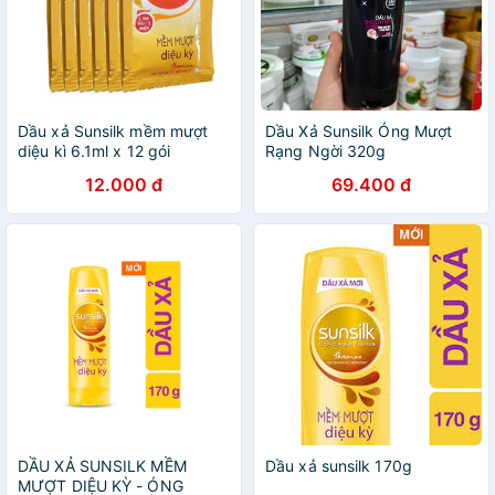
Dầu xả Sunsilk mềm mượt
Dầu Xả Sunsilk Óng Mượt
diệu kì 6.1ml x 12 gói
Rạng Ngời 320g
12.000 đ
69.400 đ
DẦU XẢ SUNSILK MỀM
Dầu xả sunsilk 170g
MƯỢT DIỆU KỲ - ÓNG