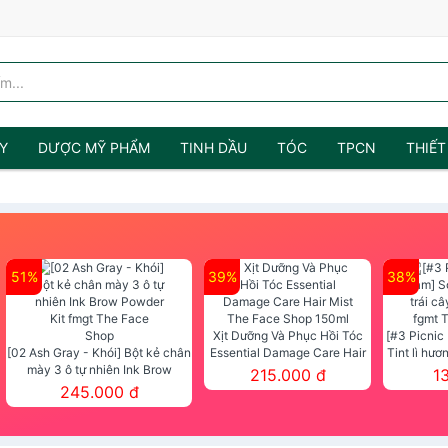
Y
DƯỢC MỸ PHẨM
TINH DẦU
TÓC
TPCN
THIẾT
51%
39%
38%
Xịt Dưỡng Và Phục Hồi Tóc
[#3 Picnic
[02 Ash Gray - Khói] Bột kẻ chân
Essential Damage Care Hair
Tint lì hươ
mày 3 ô tự nhiên Ink Brow
Mist The Face Shop 150ml
Tint fg
215.000 đ
1
Powder Kit fmgt The Face Shop
245.000 đ