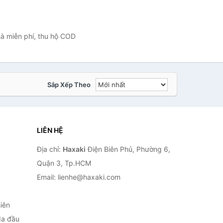
hà miễn phí, thu hộ COD
Sắp Xếp Theo
LIÊN HỆ
Địa chỉ:
Haxaki
Điện Biên Phủ, Phường 6,
Quận 3, Tp.HCM
Email: lienhe@haxaki.com
iên
da đầu