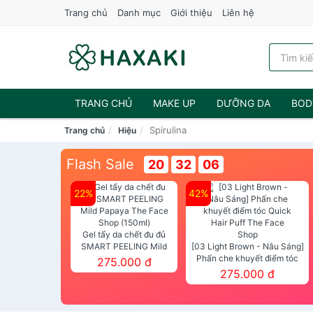
Trang chủ
Danh mục
Giới thiệu
Liên hệ
TRANG CHỦ
MAKE UP
DƯỠNG DA
BOD
Spirulina
Trang chủ
Hiệu
NƯỚC HOA
Flash Sale
20
32
06
22%
42%
Gel tẩy da chết đu đủ
SMART PEELING Mild
[03 Light Brown - Nâu Sáng]
Papaya The Face Shop
Phấn che khuyết điểm tóc
275.000 đ
(150ml)
Quick Hair Puff The Face Shop
275.000 đ