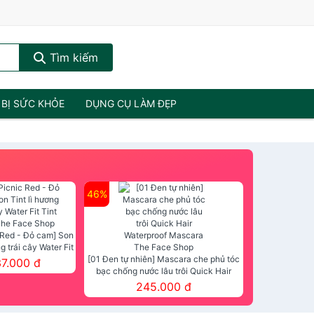
Tìm kiếm
 BỊ SỨC KHỎE
DỤNG CỤ LÀM ĐẸP
46%
 Red - Đỏ cam] Son
ng trái cây Water Fit
mt The Face Shop
[01 Đen tự nhiên] Mascara che phủ tóc
37.000 đ
bạc chống nước lâu trôi Quick Hair
Waterproof Mascara The Face Shop
245.000 đ