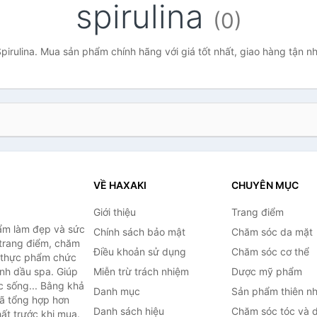
spirulina
(0)
pirulina. Mua sản phẩm chính hãng với giá tốt nhất, giao hàng tận n
VỀ HAXAKI
CHUYÊN MỤC
Giới thiệu
Trang điểm
ẩm làm đẹp và sức
Chính sách bảo mật
Chăm sóc da mặt
trang điểm, chăm
Điều khoản sử dụng
Chăm sóc cơ thể
, thực phẩm chức
inh dầu spa. Giúp
Miễn trừ trách nhiệm
Dược mỹ phẩm
c sống... Bằng khả
Danh mục
Sản phẩm thiên nh
đã tổng hợp hơn
Danh sách hiệu
Chăm sóc tóc và 
ất trước khi mua.