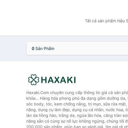
Tất cả sản phẩm hiệu S
0
Sản Phẩm
Haxaki.Com chuyên cung cấp thông tin giá cả sản ph
khỏe... Hàng hóa phong phú đa dạng gồm dưỡng da, 
sóc body, tóc, kem chống nắng, trị mụn, sữa rửa mặt
năng, dụng cụ làm đẹp, dụng cụ cá nhân, nước hoa, t
làn da hồng hào, trắng da, ngừa lão hóa, căng tràn sứ
năng sẵn có cùng sự nỗ lực không ngừng, chúng tôi 
200.000 sản phẩm, giúp bạn so sánh giá, tìm giá rẻ nh